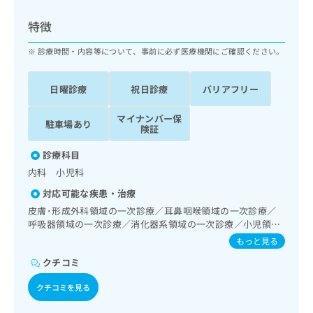
ッ
は
ク
こ
特徴
ナ
ち
ビ
診療時間・内容等について、事前に必ず医療機関にご確認ください。
ら
に
関
広
日曜診療
祝日診療
バリアフリー
す
広
告
る
告
代
マイナンバー保
お
出
駐車場あり
険証
理
問
稿
店
い
の
診療科目
合
の
お
内科 小児科
わ
方
問
せ
い
は
対応可能な疾患・治療
は
合
こ
皮膚･形成外科領域の一次診療／耳鼻咽喉領域の一次診療／
こ
わ
ち
呼吸器領域の一次診療／消化器系領域の一次診療／小児領域
ち
せ
の一次診療
ら
もっと見る
ら
は
こ
クチコミ
こち
ち
広
らは
クチコミを見る
広
ら
告
マイ
告
出
ナビ