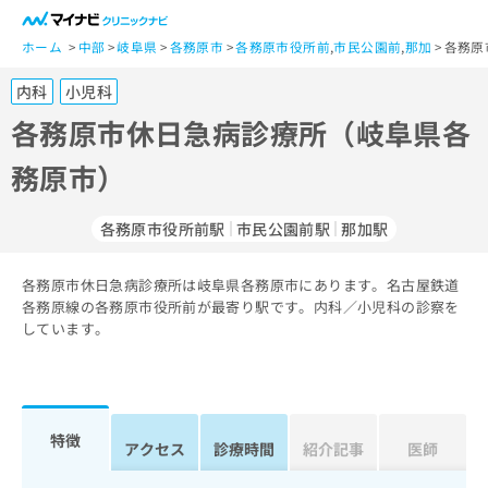
一
般
ホーム
中部
岐阜県
各務原市
各務原市役所前
,
市民公園前
,
那加
各務原
ユ
内科
小児科
ー
ザ
各務原市休日急病診療所（岐阜県各
ー
務原市）
の
方
は
各務原市役所前駅
市民公園前駅
那加駅
こ
ち
各務原市休日急病診療所は岐阜県各務原市にあります。名古屋鉄道
ら
各務原線の各務原市役所前が最寄り駅です。内科／小児科の診察を
しています。
医
マ
療
イ
関
ナ
係
ビ
者
ク
特徴
アクセス
診療時間
紹介記事
医師
の
リ
方
ニ