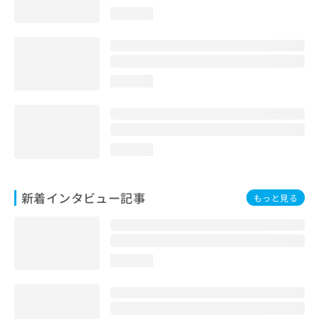
loading...
loading...
loading...
新着インタビュー記事
もっと見る
loading...