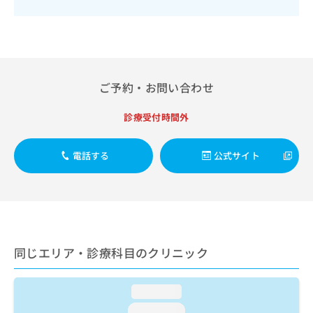
出
稿
クリ
資
稿
ニッ
の
料
クナ
の
お
の
ビサ
お
問
ご
イト
問
い
請
への
い
合
お問
求
ご予約・お問い合わせ
合
合せ
わ
は
フォ
わ
せ
こ
ーム
せ
診療受付時間外
は
ち
とな
は
こ
ら
りま
こ
ち
す。
電話する
公式サイト
ち
ら
クリ
無
ら
ニッ
料
クの
資
情
予
料
報
約・
の
症状
拡
のご
ご
充
相談
請
の
同じエリア・診療科目のクリニック
など
求
お
はで
は
申
きま
こ
せん
loading...
し
ので
ち
込
loading...