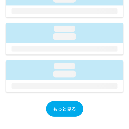
ご了
ら
み
承く
は
ださ
こ
無
い。
ち
料
ら
情
loading...
報
loading...
拡
掲
充
載
の
情
お
報
申
の
loading...
し
修
込
正
loading...
み
は
は
こ
こ
ち
ち
ら
ら
もっと見る
そ
の
他
の