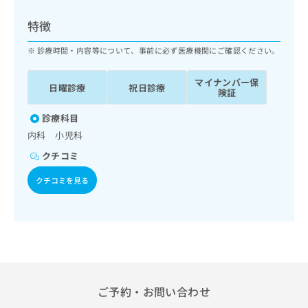
ッ
は
ク
こ
特徴
ナ
ち
ビ
診療時間・内容等について、事前に必ず医療機関にご確認ください。
ら
に
関
マイナンバー保
広
日曜診療
祝日診療
す
広
険証
告
る
告
代
お
診療科目
出
理
問
稿
内科 小児科
店
い
の
クチコミ
合
の
お
わ
方
問
クチコミを見る
せ
い
は
は
合
こ
こ
わ
ち
ち
せ
ら
ら
は
こ
こち
ち
広
らは
広
ら
告
ご予約・お問い合わせ
マイ
告
出
ナビ