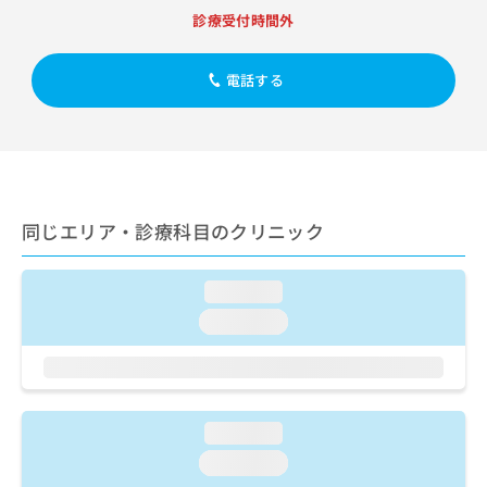
出
稿
クリ
資
診療受付時間外
稿
ニッ
の
料
クナ
の
お
の
ビサ
お
問
ご
電話する
イト
問
い
請
への
い
合
お問
求
合
合せ
わ
は
フォ
わ
せ
こ
ーム
せ
は
ち
とな
は
こ
ら
りま
こ
ち
同じエリア・診療科目のクリニック
す。
ち
ら
クリ
無
ら
ニッ
料
クの
loading...
資
情
予
料
loading...
報
約・
の
症状
拡
のご
ご
充
相談
請
の
など
求
お
はで
は
申
loading...
きま
こ
せん
し
loading...
ので
ち
込