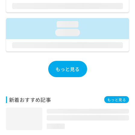
ご了
ら
み
承く
は
ださ
こ
無
い。
ち
料
loading...
ら
情
loading...
報
拡
掲
充
載
の
情
お
報
申
の
もっと見る
し
修
込
正
み
は
は
こ
こ
ち
新着おすすめ記事
もっと見る
ち
ら
ら
そ
の
loading...
他
の