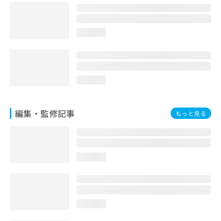
お
問
い
loading...
合
わ
せ
は
こ
loading...
ち
ら
編集・監修記事
もっと見る
loading...
loading...