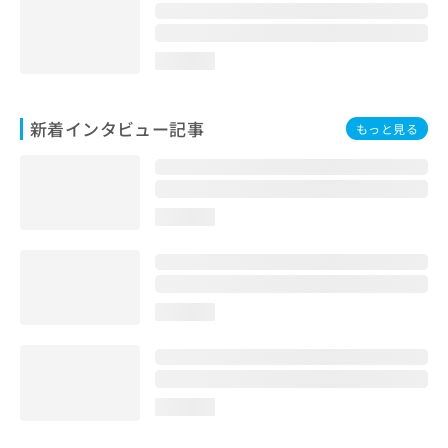
loading...
新着インタビュー記事
もっと見る
loading...
loading...
loading...