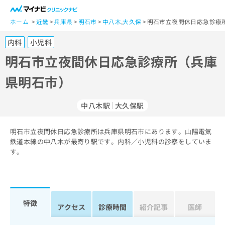
一
般
ホーム
近畿
兵庫県
明石市
中八木
,
大久保
明石市立夜間休日応急診療
ユ
内科
小児科
ー
ザ
明石市立夜間休日応急診療所（兵庫
ー
県明石市）
の
方
は
中八木駅
大久保駅
こ
ち
明石市立夜間休日応急診療所は兵庫県明石市にあります。山陽電気
ら
鉄道本線の中八木が最寄り駅です。内科／小児科の診察をしていま
す。
医
マ
療
イ
関
ナ
係
ビ
者
ク
特徴
アクセス
診療時間
紹介記事
医師
の
リ
方
ニ