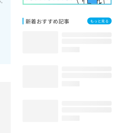
い。
新着おすすめ記事
もっと見る
loading...
loading...
loading...