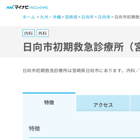
一
ホーム
九州・沖縄
宮崎県
日向市
日向市
日向市初期救
般
ユ
内科
外科
ー
ザ
日向市初期救急診療所（
ー
の
方
日向市初期救急診療所は宮崎県日向市にあります。内科／
は
こ
ち
ら
特徴
アクセス
医
マ
療
イ
特徴
ナ
関
ビ