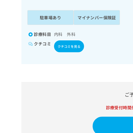
係
ク
者
リ
の
ニ
駐車場あり
マイナンバー保険証
ッ
方
ク
は
ナ
診療科目
内科 外科
こ
ビ
クチコミ
ち
に
クチコミを見る
関
ら
す
る
お
広
広
問
告
告
い
出
代
合
稿
わ
ご
理
の
せ
店
お
は
診療受付時間
の
問
こ
い
方
ち
合
ら
は
わ
こ