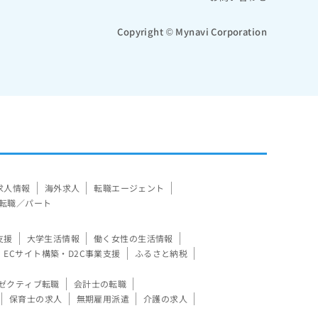
Copyright © Mynavi Corporation
求人情報
海外求人
転職エージェント
転職／パート
支援
大学生活情報
働く女性の生活情報
ECサイト構築・D2C事業支援
ふるさと納税
ゼクティブ転職
会計士の転職
保育士の求人
無期雇用派遣
介護の求人