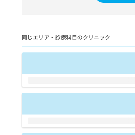
せ
こち
ち
らは
は
マイ
こ
ら
ナビ
ち
クリ
ら
ニッ
クナ
同じエリア・診療科目のクリニック
広
ビサ
広
資
イト
告
告
への
料
出
出
お問
の
稿
合せ
稿
ご
の
フォ
の
請
お
ーム
お
求
問
とな
問
りま
は
い
い
す。
こ
合
合
クリ
ち
わ
ニッ
わ
ら
せ
クの
せ
は
予
は
約・
こ
こ
無
症状
ち
ち
のご
料
ら
相談
ら
情
など
報
はで