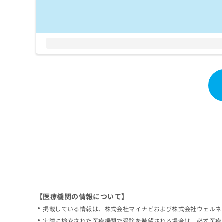
拡
資
きま
充
料
せん
の
ので
の
ご了
お
ご
承く
申
請
ださ
し
求
い。
込
は
み
こ
は
ち
こ
ら
ち
ら
無
料
掲
情
載
報
情
拡
報
充
の
の
修
お
【医療機関の情報について】
正
申
掲載している情報は、株式会社マイナビおよび株式会社ウェルネ
は
し
こ
実際に検索された医療機関で受診を希望される場合は、必ず医療
込