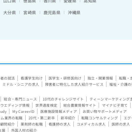
山口県
徳島県
香川県
愛媛県
高知県
大分県
宮崎県
鹿児島県
沖縄県
験者の就活
看護学生向け
医学生・研修医向け
独立・開業情報
転職・
ミドル・シニアの求人
障害者に特化した求人紹介サービス
福祉・介護の
総合・専門ニュース
10代のチャレンジサイト
ティーンマーケティング
ウエディング情報
世界遺産検定
総合農業情報サイト
マイナビ子育て
tudy
My CareerID
医療施設情報メディア
お買い物サポートメディア
ーム業界の転職
20代・第二新卒
新卒紹介
転職コンサルティング
エグ
顧問紹介
薬剤師の転職
看護師の求人
コメディカル求人
医師の求人
支援
外国人材の紹介