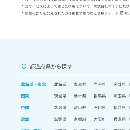
ち
み
当サービスによって生じた損害について、株式会社マイナビ及び
ら
は
情報の誤りを発見された方は
掲載情報の修正依頼フォーム
か
こ
ち
そ
ら
の
他
の
お
問
い
都道府県から探す
合
わ
せ
北海道
・
東北
北海道
青森県
岩手県
宮城県
は
こ
関東
茨城県
栃木県
群馬県
埼玉県
ち
ら
中部
新潟県
富山県
石川県
福井県
近畿
滋賀県
京都府
大阪府
兵庫県