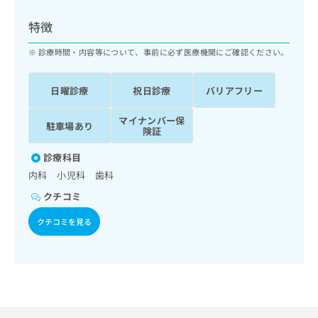
ッ
は
ク
こ
特徴
ナ
ち
ビ
診療時間・内容等について、事前に必ず医療機関にご確認ください。
ら
に
関
広
日曜診療
祝日診療
バリアフリー
す
広
告
る
告
代
マイナンバー保
お
出
駐車場あり
険証
理
問
稿
店
い
の
診療科目
合
の
お
内科 小児科 歯科
わ
方
問
せ
い
は
クチコミ
は
合
こ
こ
クチコミを見る
わ
ち
ち
せ
ら
ら
は
こ
こち
ち
広
らは
広
ら
告
マイ
告
出
ナビ