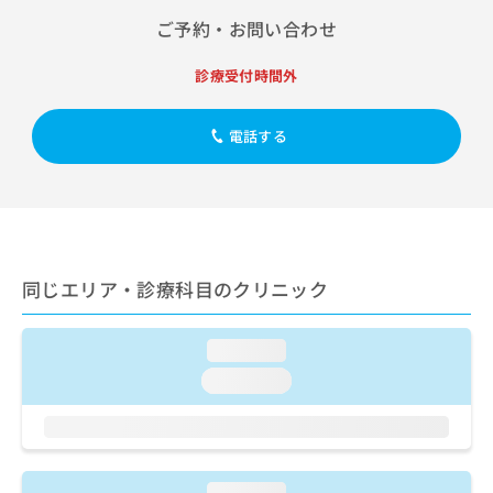
出
稿
クリ
資
ご予約・お問い合わせ
稿
ニッ
の
料
クナ
の
お
の
ビサ
お
問
診療受付時間外
ご
イト
問
い
請
への
い
合
お問
求
電話する
合
合せ
わ
は
フォ
わ
せ
こ
ーム
せ
は
ち
とな
は
こ
ら
りま
こ
ち
す。
ち
ら
クリ
無
ら
ニッ
料
同じエリア・診療科目のクリニック
クの
資
情
予
料
報
約・
の
症状
拡
loading...
のご
ご
充
loading...
相談
請
の
など
求
お
はで
は
申
きま
こ
せん
し
ので
ち
込