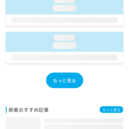
loading...
ご了
ら
み
承く
loading...
は
ださ
こ
無
い。
ち
料
ら
情
報
loading...
拡
掲
充
載
loading...
の
情
お
報
申
の
し
修
込
正
み
は
もっと見る
は
こ
こ
ち
ち
ら
ら
新着おすすめ記事
そ
もっと見る
の
他
の