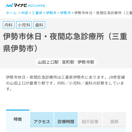
一
般
ホーム
中部
三重県
伊勢市
伊勢市
伊勢市休日・夜間応急診療所（三重
ユ
内科
小児科
歯科
ー
ザ
伊勢市休日・夜間応急診療所（三重
ー
県伊勢市）
の
方
は
山田上口駅
宮町駅
伊勢市駅
こ
ち
伊勢市休日・夜間応急診療所は三重県伊勢市にあります。JR参宮線
ら
の山田上口が最寄り駅です。内科／小児科／歯科の診察をしていま
す。
医
マ
療
イ
関
ナ
係
ビ
者
ク
特徴
アクセス
診療時間
紹介記事
医師
の
リ
方
ニ