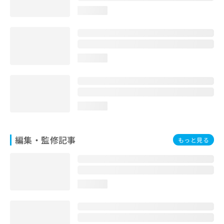
お
loading...
問
い
合
わ
せ
loading...
は
こ
ち
ら
loading...
編集・監修記事
もっと見る
loading...