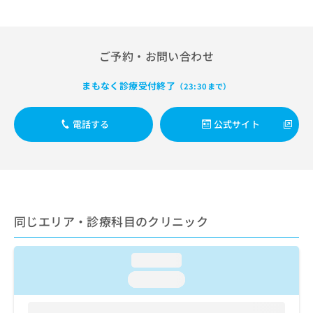
出
稿
クリ
資
稿
ニッ
の
料
クナ
の
お
の
ビサ
お
問
ご
イト
ご予約・お問い合わせ
問
い
請
への
い
合
お問
求
まもなく診療受付終了
（23:30まで）
合
合せ
わ
は
フォ
わ
せ
こ
ーム
せ
は
ち
電話する
公式サイト
とな
は
こ
ら
りま
こ
ち
す。
ち
ら
クリ
無
ら
ニッ
料
クの
資
情
予
料
報
約・
同じエリア・診療科目のクリニック
の
症状
拡
のご
ご
充
相談
請
の
など
loading...
求
お
はで
は
申
きま
loading...
こ
せん
し
ので
ち
込