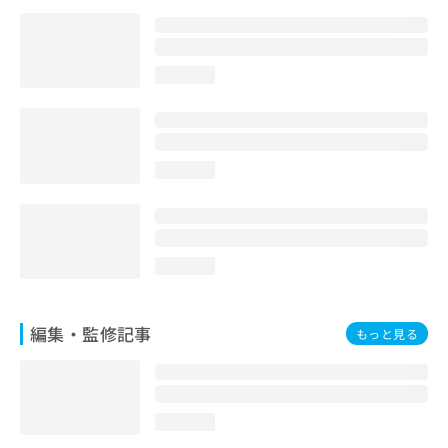
お
問
い
合
loading...
わ
せ
は
こ
loading...
ち
ら
loading...
編集・監修記事
もっと見る
loading...