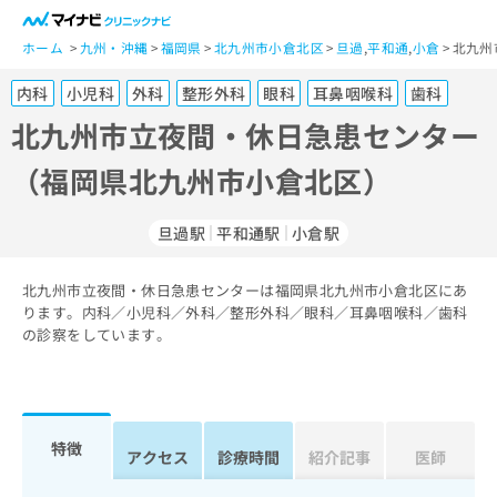
一
般
ホーム
九州・沖縄
福岡県
北九州市小倉北区
旦過
,
平和通
,
小倉
北九州
ユ
内科
小児科
外科
整形外科
眼科
耳鼻咽喉科
歯科
ー
ザ
北九州市立夜間・休日急患センター
ー
（福岡県北九州市小倉北区）
の
方
は
旦過駅
平和通駅
小倉駅
こ
ち
北九州市立夜間・休日急患センターは福岡県北九州市小倉北区にあ
ら
ります。内科／小児科／外科／整形外科／眼科／耳鼻咽喉科／歯科
の診察をしています。
医
マ
療
イ
関
ナ
係
ビ
者
ク
特徴
アクセス
診療時間
紹介記事
医師
の
リ
方
ニ