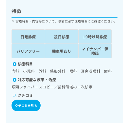
ッ
は
ク
こ
特徴
ナ
ち
ビ
診療時間・内容等について、事前に必ず医療機関にご確認ください。
ら
に
関
広
日曜診療
祝日診療
19時以降診療
す
広
告
る
告
代
マイナンバー保
お
出
バリアフリー
駐車場あり
険証
理
問
稿
店
い
の
診療科目
合
の
お
内科 小児科 外科 整形外科 眼科 耳鼻咽喉科 歯科
わ
方
問
せ
い
は
対応可能な疾患・治療
は
合
こ
喉頭ファイバースコピー／歯科領域の一次診療
こ
わ
ち
ち
クチコミ
せ
ら
ら
は
クチコミを見る
こ
こち
ち
広
らは
広
ら
告
マイ
告
出
ナビ