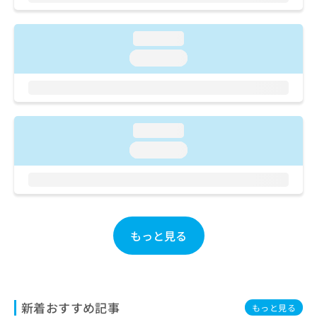
ご了
ら
み
承く
は
ださ
こ
無
い。
loading...
ち
料
loading...
ら
情
報
拡
掲
充
載
の
情
loading...
お
報
loading...
申
の
し
修
込
正
み
は
は
こ
こ
ち
もっと見る
ち
ら
ら
そ
の
他
新着おすすめ記事
もっと見る
の