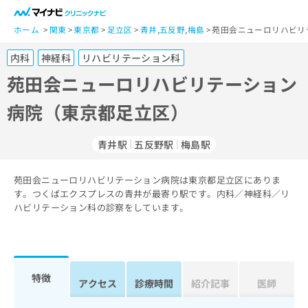
一
般
ホーム
関東
東京都
足立区
青井
,
五反野
,
梅島
苑田会ニューロリハビリ
ユ
内科
神経科
リハビリテーション科
ー
ザ
苑田会ニューロリハビリテーション
ー
病院（東京都足立区）
の
方
は
青井駅
五反野駅
梅島駅
こ
ち
苑田会ニューロリハビリテーション病院は東京都足立区にありま
ら
す。つくばエクスプレスの青井が最寄り駅です。内科／神経科／リ
ハビリテーション科の診察をしています。
医
マ
療
イ
関
ナ
係
ビ
者
ク
特徴
アクセス
診療時間
紹介記事
医師
の
リ
方
ニ