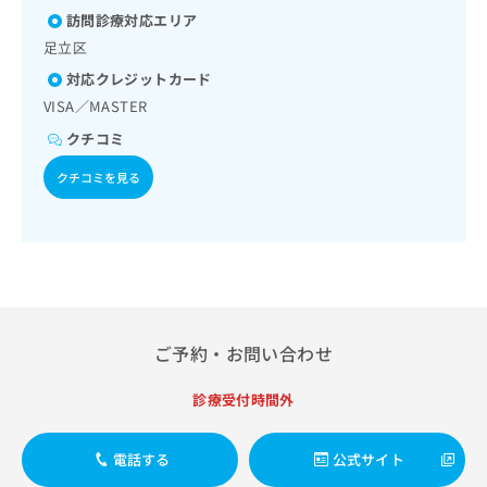
出
稿
クリ
資
訪問診療対応エリア
稿
ニッ
の
料
クナ
足立区
の
お
の
ビサ
お
問
ご
対応クレジットカード
イト
問
い
請
への
VISA／MASTER
い
合
お問
求
合
合せ
クチコミ
わ
は
フォ
わ
せ
こ
ーム
クチコミを見る
せ
は
ち
とな
は
こ
ら
りま
こ
ち
す。
ち
ら
クリ
無
ら
ニッ
料
クの
資
情
予
料
報
約・
の
症状
拡
ご予約・お問い合わせ
のご
ご
充
相談
請
の
など
診療受付時間外
求
お
はで
は
申
きま
こ
せん
し
電話する
公式サイト
ので
ち
込