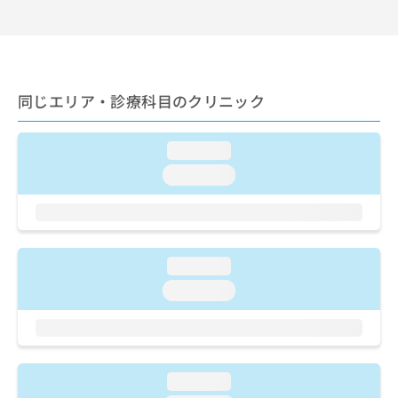
ご了
ら
み
承く
は
ださ
こ
無
い。
ち
料
ら
情
同じエリア・診療科目のクリニック
報
拡
掲
充
載
loading...
の
情
お
報
loading...
申
の
し
修
込
正
み
は
は
こ
loading...
こ
ち
loading...
ち
ら
ら
そ
の
他
loading...
の