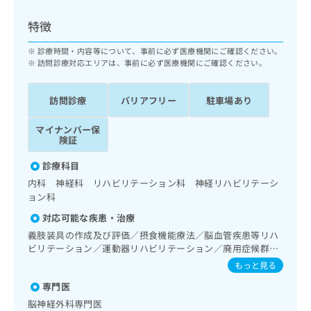
ッ
は
ク
こ
特徴
ナ
ち
ビ
診療時間・内容等について、事前に必ず医療機関にご確認ください。
ら
に
訪問診療対応エリアは、事前に必ず医療機関にご確認ください。
関
広
す
広
告
訪問診療
バリアフリー
駐車場あり
る
告
代
お
出
マイナンバー保
理
問
稿
険証
店
い
の
合
の
お
診療科目
わ
方
問
内科 神経科 リハビリテーション科 神経リハビリテーシ
せ
い
は
ョン科
は
合
こ
こ
わ
対応可能な疾患・治療
ち
ち
せ
義肢装具の作成及び評価／摂食機能療法／脳血管疾患等リハ
ら
ら
は
ビリテーション／運動器リハビリテーション／廃用症候群リ
こ
ハビリテーション／CT撮影
もっと見る
こち
ち
広
らは
専門医
広
ら
告
マイ
告
出
脳神経外科専門医
ナビ