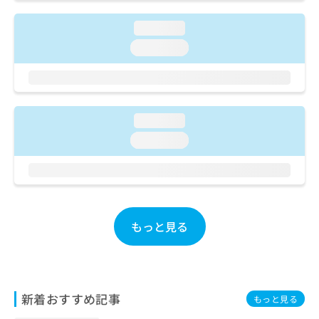
ご了
ら
み
承く
は
ださ
loading...
こ
無
い。
loading...
ち
料
ら
情
報
拡
掲
充
載
loading...
の
情
お
報
loading...
申
の
し
修
込
正
み
は
は
こ
こ
もっと見る
ち
ち
ら
ら
そ
の
新着おすすめ記事
もっと見る
他
の