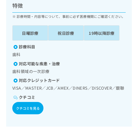
ッ
は
特徴
ク
こ
ナ
診療時間・内容等について、事前に必ず医療機関にご確認ください。
ち
ビ
ら
に
日曜診療
祝日診療
19時以降診療
関
広
す
広
告
る
診療科目
告
代
お
出
歯科
理
問
稿
対応可能な疾患・治療
店
い
の
合
の
歯科領域の一次診療
お
わ
方
問
対応クレジットカード
せ
い
は
VISA／MASTER／JCB／AMEX／DINERS／DISCOVER／銀聯
は
合
こ
こ
わ
クチコミ
ち
ち
せ
ら
ら
クチコミを見る
は
こ
こち
ち
広
らは
広
ら
告
マイ
告
出
ナビ