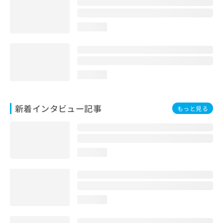
loading...
loading...
新着インタビュー記事
もっと見る
loading...
loading...