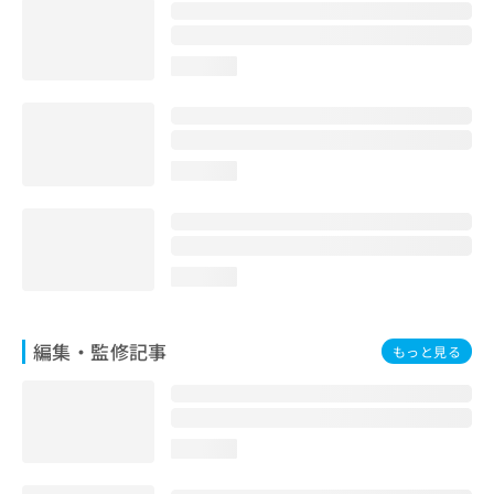
お
問
い
loading...
合
わ
せ
は
こ
loading...
ち
ら
loading...
編集・監修記事
もっと見る
loading...