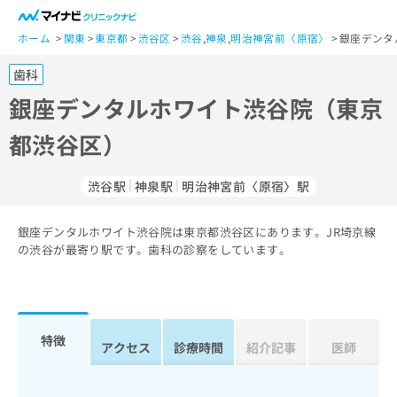
一
般
ホーム
関東
東京都
渋谷区
渋谷
,
神泉
,
明治神宮前〈原宿〉
銀座デンタ
ユ
歯科
ー
ザ
銀座デンタルホワイト渋谷院（東京
ー
都渋谷区）
の
方
は
渋谷駅
神泉駅
明治神宮前〈原宿〉駅
こ
ち
銀座デンタルホワイト渋谷院は東京都渋谷区にあります。JR埼京線
ら
の渋谷が最寄り駅です。歯科の診察をしています。
医
マ
療
イ
関
ナ
係
ビ
特徴
アクセス
診療時間
紹介記事
医師
者
ク
の
リ
方
ニ