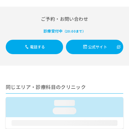
出
稿
クリ
資
稿
ニッ
の
料
クナ
の
お
の
ビサ
ご予約・お問い合わせ
お
問
ご
イト
問
い
請
への
い
診療受付中
合
（20:00まで）
お問
求
合
合せ
わ
は
フォ
わ
せ
こ
ーム
電話する
公式サイト
せ
は
ち
とな
は
こ
ら
りま
こ
ち
す。
ち
ら
クリ
無
ら
ニッ
料
クの
資
情
予
料
報
約・
同じエリア・診療科目のクリニック
の
症状
拡
のご
ご
充
相談
請
loading...
の
など
求
お
はで
loading...
は
申
きま
こ
せん
し
ので
ち
込