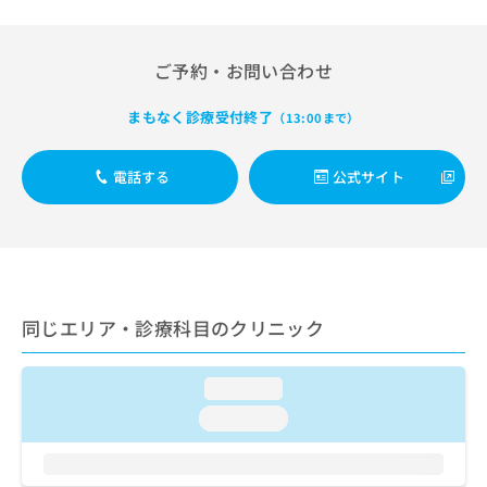
出
稿
クリ
資
稿
ニッ
の
料
クナ
の
お
の
ビサ
ご予約・お問い合わせ
お
問
ご
イト
問
い
請
への
い
まもなく診療受付終了
合
（13:00まで）
お問
求
合
合せ
わ
は
フォ
わ
せ
こ
ーム
電話する
公式サイト
せ
は
ち
とな
は
こ
ら
りま
こ
ち
す。
ち
ら
クリ
無
ら
ニッ
料
クの
資
情
予
料
報
約・
同じエリア・診療科目のクリニック
の
症状
拡
のご
ご
充
相談
請
loading...
の
など
求
お
はで
loading...
は
申
きま
こ
せん
し
ので
ち
込