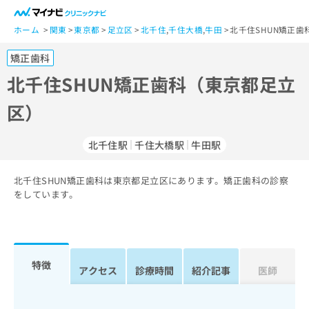
一
般
ホーム
関東
東京都
足立区
北千住
,
千住大橋
,
牛田
北千住SHUN矯正
ユ
矯正歯科
ー
ザ
北千住SHUN矯正歯科（東京都足立
ー
区）
の
方
は
北千住駅
千住大橋駅
牛田駅
こ
ち
北千住SHUN矯正歯科は東京都足立区にあります。矯正歯科の診察
ら
をしています。
医
マ
療
イ
関
ナ
係
ビ
特徴
アクセス
診療時間
紹介記事
医師
者
ク
の
リ
方
ニ