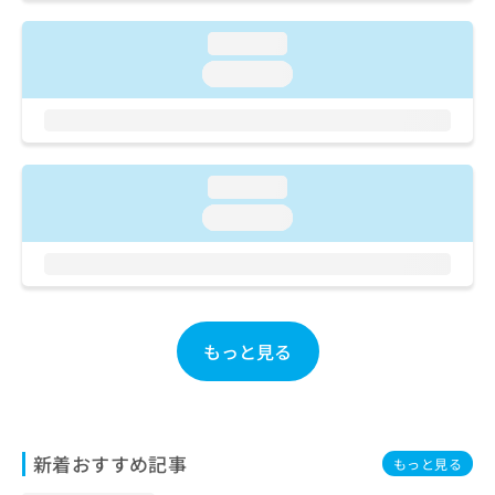
ご了
ら
み
承く
は
ださ
loading...
こ
無
い。
loading...
ち
料
ら
情
報
拡
掲
充
載
loading...
の
情
お
報
loading...
申
の
し
修
込
正
み
は
は
こ
こ
もっと見る
ち
ち
ら
ら
そ
の
新着おすすめ記事
もっと見る
他
の