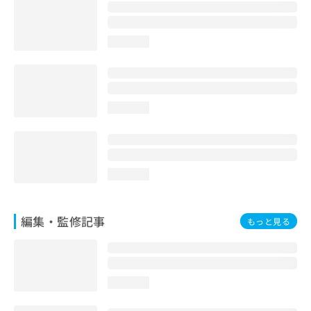
お
問
い
loading...
合
わ
せ
は
こ
loading...
ち
ら
loading...
編集・監修記事
もっと見る
loading...