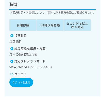
ッ
は
特徴
ク
こ
ナ
診療時間・内容等について、事前に必ず医療機関にご確認ください。
ち
ビ
ら
に
セカンドオピニ
日曜診療
19時以降診療
関
オン対応
広
す
広
告
る
診療科目
告
代
お
出
矯正歯科
理
問
稿
対応可能な疾患・治療
店
い
の
合
の
成人の歯科矯正治療
お
わ
方
問
対応クレジットカード
せ
い
は
VISA／MASTER／JCB／AMEX
は
合
こ
こ
わ
クチコミ
ち
ち
せ
ら
ら
クチコミを見る
は
こ
こち
ち
広
らは
広
ら
告
マイ
告
出
ナビ