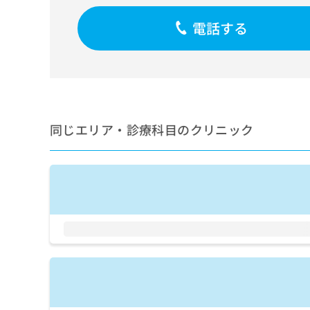
せ
こち
ち
らは
は
電話する
マイ
こ
ら
ナビ
ち
クリ
ら
ニッ
クナ
広
ビサ
広
資
イト
告
告
への
料
出
出
お問
の
稿
同じエリア・診療科目のクリニック
合せ
稿
ご
の
フォ
の
請
お
ーム
お
求
問
とな
問
りま
は
い
い
す。
こ
合
合
クリ
ち
わ
ニッ
わ
ら
せ
クの
せ
は
予
は
約・
こ
こ
無
症状
ち
ち
のご
料
ら
相談
ら
情
など
報
はで