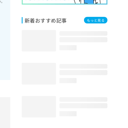
い。
新着おすすめ記事
もっと見る
loading...
loading...
loading...