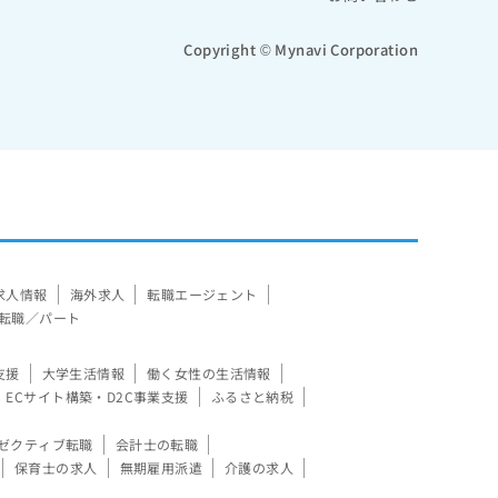
Copyright © Mynavi Corporation
求人情報
海外求人
転職エージェント
転職／パート
支援
大学生活情報
働く女性の生活情報
ECサイト構築・D2C事業支援
ふるさと納税
ゼクティブ転職
会計士の転職
保育士の求人
無期雇用派遣
介護の求人