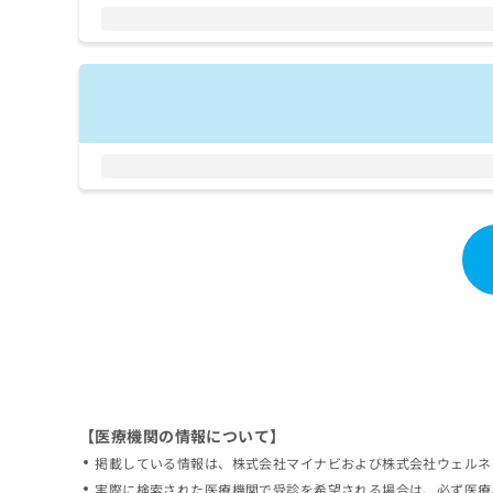
拡
資
きま
充
料
せん
の
ので
の
ご了
お
ご
承く
申
請
ださ
し
求
い。
込
は
み
こ
は
ち
こ
ら
ち
ら
無
料
掲
情
載
報
情
拡
報
充
の
の
修
お
【医療機関の情報について】
正
申
掲載している情報は、株式会社マイナビおよび株式会社ウェルネ
は
し
こ
実際に検索された医療機関で受診を希望される場合は、必ず医療
込