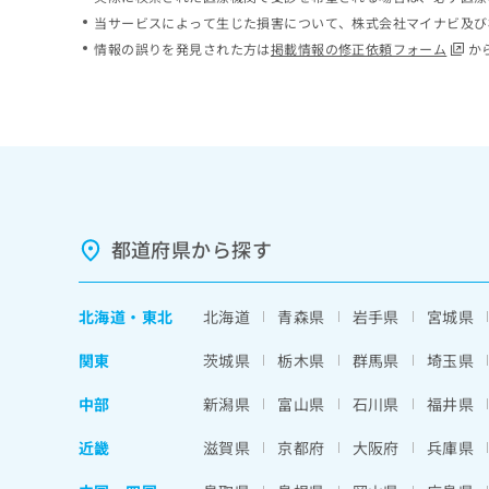
ち
み
当サービスによって生じた損害について、株式会社マイナビ及び
ら
は
情報の誤りを発見された方は
掲載情報の修正依頼フォーム
か
こ
ち
そ
ら
の
他
の
お
問
い
都道府県から探す
合
わ
せ
北海道
・
東北
北海道
青森県
岩手県
宮城県
は
こ
関東
茨城県
栃木県
群馬県
埼玉県
ち
ら
中部
新潟県
富山県
石川県
福井県
近畿
滋賀県
京都府
大阪府
兵庫県