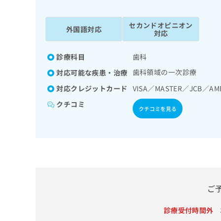
係
ク
者
リ
セカンドオピニオン
の
ニ
外国語対応
対応
ッ
方
ク
は
ナ
診療科目
歯科
こ
ビ
歯科領域の一次診療
対応可能な疾患・治療
ち
に
関
ら
対応クレジットカード
VISA／MASTER／JCB／AM
す
クチコミ
る
クチコミを見る
お
広
広
問
告
告
い
出
代
合
稿
わ
理
の
せ
店
お
は
の
問
こ
ご
い
方
ち
合
ら
は
診療受付時間外
わ
こ