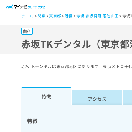
一
ホーム
関東
東京都
港区
赤坂
,
赤坂見附
,
溜池山王
赤坂
般
ユ
歯科
ー
ザ
赤坂TKデンタル（東京都
ー
の
方
赤坂TKデンタルは東京都港区にあります。東京メトロ千
は
こ
ち
ら
特徴
アクセス
医
マ
療
イ
特徴
ナ
関
ビ