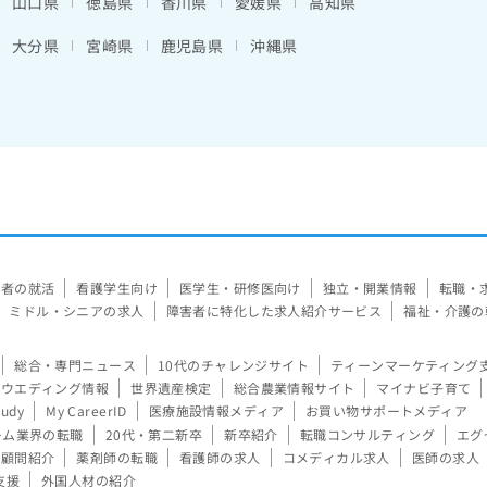
山口県
徳島県
香川県
愛媛県
高知県
大分県
宮崎県
鹿児島県
沖縄県
験者の就活
看護学生向け
医学生・研修医向け
独立・開業情報
転職・
ミドル・シニアの求人
障害者に特化した求人紹介サービス
福祉・介護の
総合・専門ニュース
10代のチャレンジサイト
ティーンマーケティング
ウエディング情報
世界遺産検定
総合農業情報サイト
マイナビ子育て
tudy
My CareerID
医療施設情報メディア
お買い物サポートメディア
ーム業界の転職
20代・第二新卒
新卒紹介
転職コンサルティング
エグ
顧問紹介
薬剤師の転職
看護師の求人
コメディカル求人
医師の求人
支援
外国人材の紹介