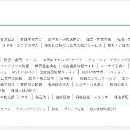
験者の就活
看護学生向け
医学生・研修医向け
独立・開業情報
転職・
ミドル・シニアの求人
障害者に特化した求人紹介サービス
福祉・介護の
総合・専門ニュース
10代のチャレンジサイト
ティーンマーケティング
ウエディング情報
世界遺産検定
総合農業情報サイト
マイナビ子育て
tudy
My CareerID
医療施設情報メディア
お買い物サポートメディア
ーム業界の転職
20代・第二新卒
新卒紹介
転職コンサルティング
エグ
顧問紹介
薬剤師の転職
看護師の求人
コメディカル求人
医師の求人
支援
外国人材の紹介
率化支援（BPO）
発送代行
健康経営
貸会議室・スタジオ
社宅手配
アクセス
サスティナビリティ
採用
グループ企業
個人情報保護方針