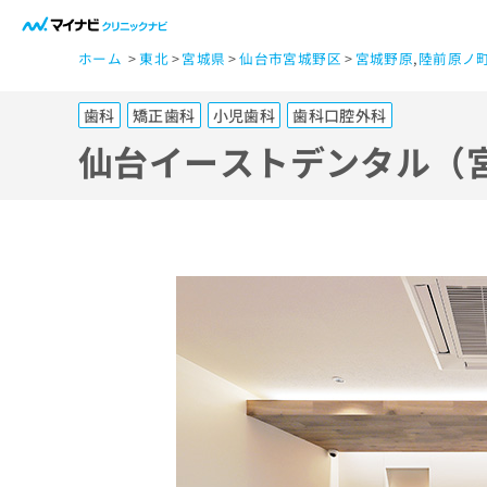
一
ホーム
東北
宮城県
仙台市宮城野区
宮城野原
,
陸前原ノ
般
ユ
歯科
矯正歯科
小児歯科
歯科口腔外科
ー
ザ
仙台イーストデンタル（
ー
の
方
は
こ
ち
ら
医
マ
療
イ
ナ
関
ビ