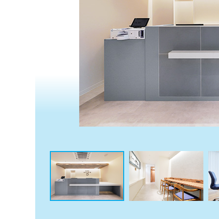
係
ク
者
リ
の
ニ
ッ
方
ク
は
ナ
こ
ビ
ち
に
関
ら
す
る
お
広
広
問
告
告
い
出
代
合
稿
わ
理
の
せ
店
お
は
の
問
こ
い
方
ち
合
ら
は
わ
こ