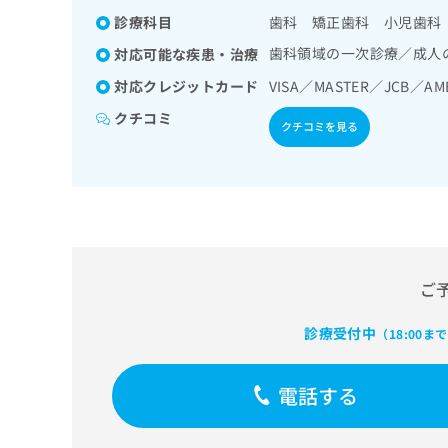
拡
資
きま
診療科目
歯科 矯正歯科 小児歯科
充
料
せん
の
ので
の
歯科領域の一次診療／成人
対応可能な疾患・治療
ご了
お
ご
承く
対応クレジットカード
VISA／MASTER／JCB／AM
申
請
ださ
し
求
クチコミ
い。
クチコミを見る
込
は
み
こ
は
ち
こ
ら
ち
ら
無
料
掲
ご
情
載
報
情
拡
診療受付中
（18:00ま
報
充
の
の
修
お
電話する
正
申
は
し
こ
込