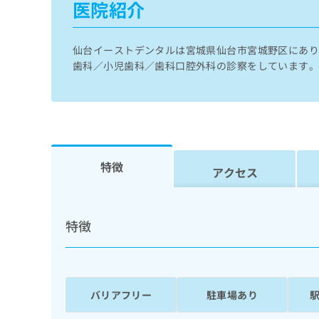
医院紹介
せ
こち
ち
らは
は
マイ
こ
ら
ナビ
ち
仙台イーストデンタルは宮城県仙台市宮城野区にあり
クリ
ら
ニッ
歯科／小児歯科／歯科口腔外科の診察をしています
クナ
広
ビサ
広
資
イト
告
告
への
料
出
出
お問
の
稿
合せ
稿
ご
の
フォ
の
請
お
ーム
特徴
お
アクセス
求
問
とな
問
りま
は
い
い
す。
こ
合
合
クリ
ち
わ
ニッ
特徴
わ
ら
せ
クの
せ
は
予
は
約・
こ
こ
無
症状
ち
ち
のご
料
ら
相談
バリアフリー
駐車場あり
ら
情
など
報
はで