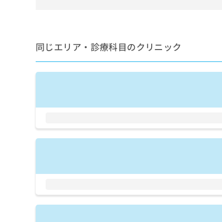
ち
み
ら
は
こ
ち
同じエリア・診療科目のクリニック
そ
ら
の
他
の
お
問
い
合
わ
せ
は
こ
ち
ら