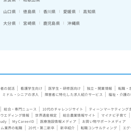
山口県
徳島県
香川県
愛媛県
高知県
大分県
宮崎県
鹿児島県
沖縄県
験者の就活
看護学生向け
医学生・研修医向け
独立・開業情報
転職・
ミドル・シニアの求人
障害者に特化した求人紹介サービス
福祉・介護の
総合・専門ニュース
10代のチャレンジサイト
ティーンマーケティング
ウエディング情報
世界遺産検定
総合農業情報サイト
マイナビ子育て
tudy
My CareerID
医療施設情報メディア
お買い物サポートメディア
ーム業界の転職
20代・第二新卒
新卒紹介
転職コンサルティング
エグ