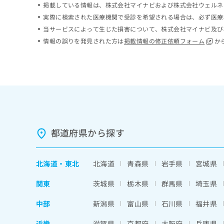
掲載している情報は、株式会社マイナビおよび株式会社ウェルネ
ち
み
実際に検索された医療機関で受診を希望される場合は、必ず医療
ら
は
こ
当サービスによって生じた損害について、株式会社マイナビ及び
ち
情報の誤りを発見された方は
掲載情報の修正依頼フォーム
か
そ
ら
の
他
の
お
問
い
合
わ
都道府県から探す
せ
は
こ
北海道
・
東北
北海道
青森県
岩手県
宮城県
ち
ら
関東
茨城県
栃木県
群馬県
埼玉県
中部
新潟県
富山県
石川県
福井県
近畿
滋賀県
京都府
大阪府
兵庫県