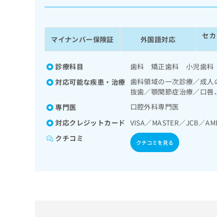
係
ク
者
リ
の
ニ
セカ
ッ
方
マイナンバー保険証
外国語対応
ク
は
ナ
こ
ビ
診療科目
歯科 矯正歯科 小児歯科
ち
に
歯科領域の一次診療／成人
対応可能な疾患・治療
関
ら
抜歯／顎関節症治療／口唇
す
る
口腔外科専門医
専門医
お
広
広
対応クレジットカード
VISA／MASTER／JCB／AM
問
告
告
い
クチコミ
出
代
合
クチコミを見る
稿
わ
理
の
せ
店
お
は
の
問
こ
い
方
ち
合
ら
は
わ
こ