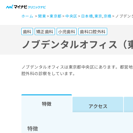
一
ホーム
関東
東京都
中央区
日本橋
,
東京
,
京橋
ノブデン
般
ユ
歯科
矯正歯科
小児歯科
歯科口腔外科
ー
ザ
ノブデンタルオフィス（
ー
の
方
ノブデンタルオフィスは東京都中央区にあります。都営地
は
腔外科の診察をしています。
こ
ち
ら
特徴
アクセス
医
マ
療
イ
ナ
関
特徴
ビ