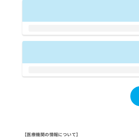
拡
資
きま
充
料
せん
の
ので
の
ご了
お
ご
承く
申
請
ださ
し
求
い。
込
は
み
こ
は
ち
こ
ら
ち
ら
無
料
掲
情
載
報
情
拡
報
充
の
の
修
お
正
申
は
し
【医療機関の情報について】
こ
込