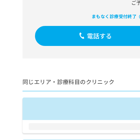
せ
こち
ご
ち
らは
は
マイ
こ
ら
まもなく診療受付終了
（
ナビ
ち
クリ
ら
ニッ
クナ
電話する
広
ビサ
広
資
イト
告
告
への
料
出
出
お問
の
稿
合せ
稿
ご
の
フォ
の
請
お
ーム
お
求
問
とな
問
同じエリア・診療科目のクリニック
りま
は
い
い
す。
こ
合
合
クリ
ち
わ
ニッ
わ
ら
せ
クの
せ
は
予
は
約・
こ
こ
無
症状
ち
ち
のご
料
ら
相談
ら
情
など
報
はで