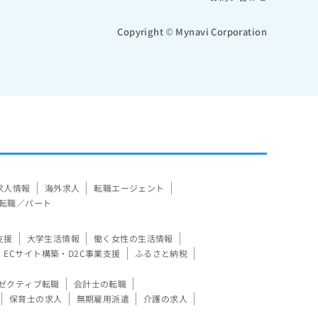
Copyright © Mynavi Corporation
求人情報
海外求人
転職エージェント
転職／パート
支援
大学生活情報
働く女性の生活情報
ECサイト構築・D2C事業支援
ふるさと納税
ゼクティブ転職
会計士の転職
保育士の求人
無期雇用派遣
介護の求人