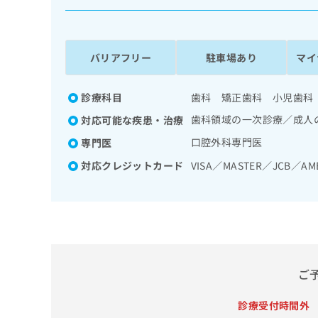
係
ク
者
リ
の
ニ
ッ
方
バリアフリー
駐車場あり
マイ
ク
は
ナ
こ
ビ
診療科目
歯科 矯正歯科 小児歯科
ち
に
歯科領域の一次診療／成人
対応可能な疾患・治療
関
ら
す
口腔外科専門医
専門医
る
対応クレジットカード
VISA／MASTER／JCB／AM
お
広
広
問
告
告
い
出
代
合
稿
わ
理
の
せ
店
お
は
の
問
こ
ご
い
方
ち
合
ら
は
診療受付時間外
わ
こ