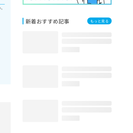
い。
新着おすすめ記事
もっと見る
loading...
loading...
loading...