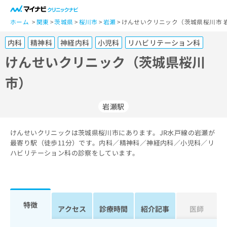
一
般
ホーム
関東
茨城県
桜川市
岩瀬
けんせいクリニック（茨城県桜川市 
ユ
内科
精神科
神経内科
小児科
リハビリテーション科
ー
ザ
けんせいクリニック（茨城県桜川
ー
市）
の
方
は
岩瀬駅
こ
ち
けんせいクリニックは茨城県桜川市にあります。JR水戸線の岩瀬が
ら
最寄り駅（徒歩11分）です。内科／精神科／神経内科／小児科／リ
ハビリテーション科の診察をしています。
医
マ
療
イ
関
ナ
係
ビ
者
ク
特徴
アクセス
診療時間
紹介記事
医師
の
リ
方
ニ