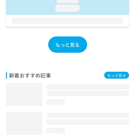
お
loading...
問
い
合
わ
せ
は
もっと見る
こ
ち
ら
新着おすすめ記事
もっと見る
loading...
loading...