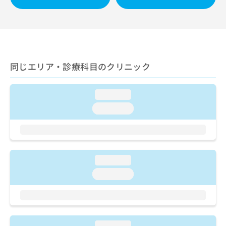
ご了
ら
み
承く
は
ださ
こ
無
い。
ち
料
ら
情
報
同じエリア・診療科目のクリニック
拡
掲
充
載
の
情
loading...
お
報
申
loading...
の
し
修
込
正
み
は
は
こ
こ
ち
loading...
ち
ら
loading...
ら
そ
の
他
の
loading...