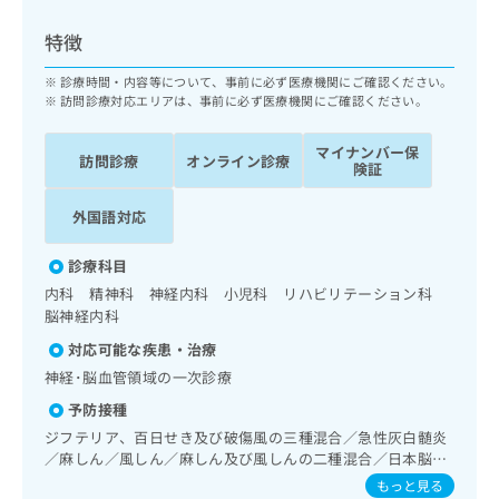
ッ
は
ク
こ
特徴
ナ
ち
ビ
診療時間・内容等について、事前に必ず医療機関にご確認ください。
ら
に
訪問診療対応エリアは、事前に必ず医療機関にご確認ください。
関
広
す
広
マイナンバー保
告
訪問診療
オンライン診療
る
険証
告
代
お
出
理
問
稿
外国語対応
店
い
の
合
の
お
診療科目
わ
方
問
内科 精神科 神経内科 小児科 リハビリテーション科
せ
い
は
脳神経内科
は
合
こ
こ
わ
対応可能な疾患・治療
ち
ち
せ
神経･脳血管領域の一次診療
ら
ら
は
予防接種
こ
こち
ジフテリア、百日せき及び破傷風の三種混合／急性灰白髄炎
ち
広
らは
／麻しん／風しん／麻しん及び風しんの二種混合／日本脳炎
広
ら
告
マイ
／破傷風／結核／Hib感染症／小児の肺炎球菌感染症／ヒト
告
出
もっと見る
ナビ