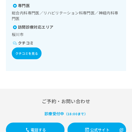
パピローマウイルス感染症／水痘／インフルエンザ／成人の
出
稿
クリ
資
専門医
肺炎球菌感染症／おたふくかぜ／A型肝炎／B型肝炎／狂犬病
稿
ニッ
の
料
／黄熱病／ロタウイルス感染症
クナ
総合内科専門医／リハビリテーション科専門医／神経内科専
の
お
の
ビサ
門医
お
問
ご
イト
問
い
請
訪問診療対応エリア
への
い
合
お問
求
桜川市
合
合せ
わ
は
フォ
わ
クチコミ
せ
こ
ーム
せ
は
ち
とな
クチコミを見る
は
こ
ら
りま
こ
ち
す。
ち
ら
クリ
無
ら
ニッ
料
クの
資
情
予
料
報
約・
の
症状
拡
のご
ご
充
ご予約・お問い合わせ
相談
請
の
など
求
お
はで
診療受付中
（18:00まで）
は
申
きま
こ
せん
し
ので
ち
込
電話する
公式サイト