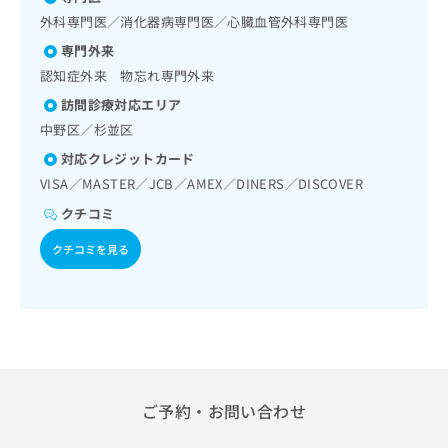
出
稿
クリ
資
外科専門医／消化器病専門医／心臓血管外科専門医
稿
ニッ
の
料
クナ
の
お
専門外来
の
ビサ
お
問
ご
認知症外来 物忘れ専門外来
イト
問
い
請
への
訪問診療対応エリア
い
合
お問
求
合
合せ
わ
中野区／杉並区
は
フォ
わ
せ
こ
対応クレジットカード
ーム
せ
は
ち
とな
VISA／MASTER／JCB／AMEX／DINERS／DISCOVER
は
こ
ら
りま
こ
ち
す。
クチコミ
ち
ら
クリ
無
ら
ニッ
クチコミを見る
料
クの
資
情
予
料
報
約・
の
症状
拡
のご
ご
充
相談
請
の
など
求
お
はで
は
申
きま
ご予約・お問い合わせ
こ
せん
し
ので
ち
込