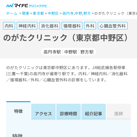
一
般
ホーム
関東
東京都
中野区
高円寺
,
中野
,
野方
のがたクリニック（東京
ユ
内科
神経内科
消化器科
循環器科
外科
心臓血管外科
ー
ザ
のがたクリニック（東京都中野区）
ー
の
高円寺駅
中野駅
野方駅
方
は
こ
のがたクリニックは東京都中野区にあります。JR総武線各駅停車
(三鷹～千葉)の高円寺が最寄り駅です。内科／神経内科／消化器科
ち
／循環器科／外科／心臓血管外科の診察をしています。
ら
医
マ
療
イ
関
ナ
特徴
アクセス
診療時間
紹介記事
医師
係
ビ
者
ク
の
リ
方
ニ
特徴