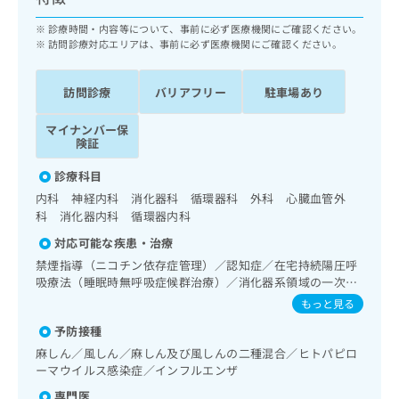
ッ
は
ク
診療時間・内容等について、事前に必ず医療機関にご確認ください。
こ
ナ
訪問診療対応エリアは、事前に必ず医療機関にご確認ください。
ち
ビ
ら
に
訪問診療
バリアフリー
駐車場あり
関
広
す
広
告
マイナンバー保
る
告
険証
代
お
出
理
問
稿
診療科目
店
い
の
内科 神経内科 消化器科 循環器科 外科 心臓血管外
合
の
お
科 消化器内科 循環器内科
わ
方
問
せ
対応可能な疾患・治療
い
は
は
合
こ
禁煙指導（ニコチン依存症管理）／認知症／在宅持続陽圧呼
こ
わ
吸療法（睡眠時無呼吸症候群治療）／消化器系領域の一次診
ち
ち
せ
療／上部消化管内視鏡検査／下部消化管内視鏡検査／下部消
ら
もっと見る
ら
は
化管内視鏡的切除術／循環器系領域の一次診療／ホルター型
予防接種
こ
心電図検査／心大血管疾患リハビリテーション／画像診断管
こち
理（専ら画像診断を担当する医師による読影）
ち
広
麻しん／風しん／麻しん及び風しんの二種混合／ヒトパピロ
らは
広
ら
ーマウイルス感染症／インフルエンザ
告
マイ
告
出
ナビ
専門医