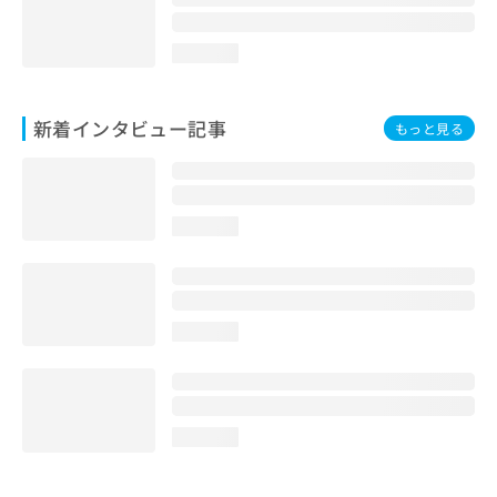
loading...
新着インタビュー記事
もっと見る
loading...
loading...
loading...