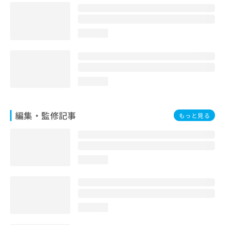
お
問
い
loading...
合
わ
せ
は
こ
loading...
ち
ら
編集・監修記事
もっと見る
loading...
loading...