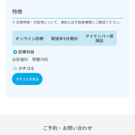
ッ
は
ク
こ
特徴
ナ
ち
ビ
診療時間・内容等について、事前に必ず医療機関にご確認ください。
ら
に
関
マイナンバー保
広
オンライン診療
駅徒歩5分圏内
す
広
険証
告
る
告
代
お
診療科目
出
理
問
稿
泌尿器科 腎臓内科
店
い
の
クチコミ
合
の
お
わ
方
問
クチコミを見る
せ
い
は
は
合
こ
こ
わ
ち
ち
せ
ら
ら
は
こ
こち
ち
広
らは
広
ら
告
ご予約・お問い合わせ
マイ
告
出
ナビ