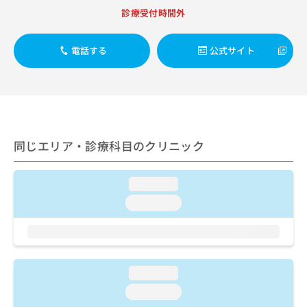
出
稿
クリ
資
診療受付時間外
稿
ニッ
の
料
クナ
の
お
の
ビサ
お
問
ご
電話する
公式サイト
イト
問
い
請
への
い
合
お問
求
合
合せ
わ
は
フォ
わ
せ
こ
ーム
せ
は
ち
とな
は
こ
ら
りま
こ
ち
同じエリア・診療科目のクリニック
す。
ち
ら
クリ
無
ら
ニッ
料
クの
loading...
資
情
予
料
loading...
報
約・
の
症状
拡
のご
ご
充
相談
請
の
など
求
お
はで
は
申
loading...
きま
こ
せん
し
loading...
ので
ち
込