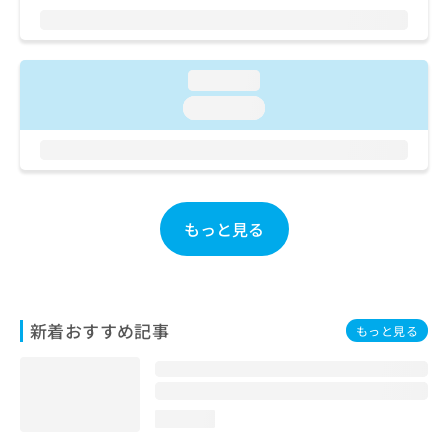
ご了
ら
み
承く
は
ださ
こ
無
い。
ち
料
loading...
ら
情
loading...
報
拡
掲
充
載
の
情
お
報
申
の
もっと見る
し
修
込
正
み
は
は
こ
こ
ち
新着おすすめ記事
もっと見る
ち
ら
ら
そ
の
loading...
他
の