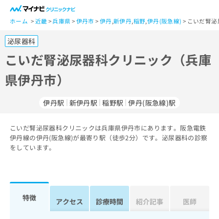
一
般
ホーム
近畿
兵庫県
伊丹市
伊丹
,
新伊丹
,
稲野
,
伊丹(阪急線)
こいだ腎泌
ユ
泌尿器科
ー
ザ
こいだ腎泌尿器科クリニック（兵庫
ー
県伊丹市）
の
方
は
伊丹駅
新伊丹駅
稲野駅
伊丹(阪急線)駅
こ
ち
こいだ腎泌尿器科クリニックは兵庫県伊丹市にあります。阪急電鉄
ら
伊丹線の伊丹(阪急線)が最寄り駅（徒歩2分）です。泌尿器科の診察
をしています。
医
マ
療
イ
関
ナ
係
ビ
者
ク
特徴
アクセス
診療時間
紹介記事
医師
の
リ
方
ニ