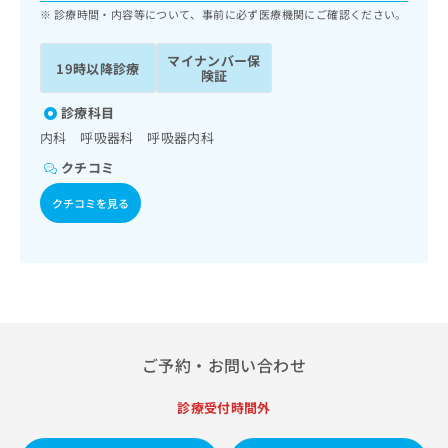
ッ
は
診療時間・内容等について、事前に必ず医療機関にご確認ください。
ク
こ
ナ
ち
マイナンバー保
19時以降診療
ビ
険証
ら
に
関
診療科目
広
す
広
内科 呼吸器科 呼吸器内科
告
る
告
代
クチコミ
お
出
理
問
稿
クチコミを見る
店
い
の
合
の
お
わ
方
問
せ
い
は
は
合
こ
こ
わ
ち
ち
せ
ら
ら
は
ご予約・お問い合わせ
こ
こち
ち
広
らは
診療受付時間外
広
ら
告
マイ
告
出
ナビ