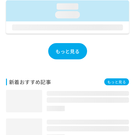
ご了
ら
み
承く
loading...
は
ださ
loading...
こ
無
い。
ち
料
ら
情
報
拡
掲
充
載
もっと見る
の
情
お
報
申
の
し
修
込
正
新着おすすめ記事
み
もっと見る
は
は
こ
こ
ち
ち
ら
ら
loading...
そ
の
他
の