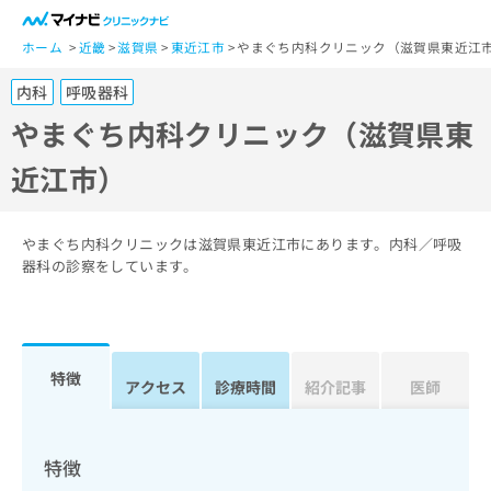
一
般
ホーム
近畿
滋賀県
東近江市
やまぐち内科クリニック（滋賀県東近江
ユ
内科
呼吸器科
ー
ザ
やまぐち内科クリニック（滋賀県東
ー
近江市）
の
方
は
こ
やまぐち内科クリニックは滋賀県東近江市にあります。内科／呼吸
ち
器科の診察をしています。
ら
医
マ
療
イ
特徴
関
アクセス
診療時間
紹介記事
医師
ナ
係
ビ
者
ク
の
リ
特徴
方
ニ