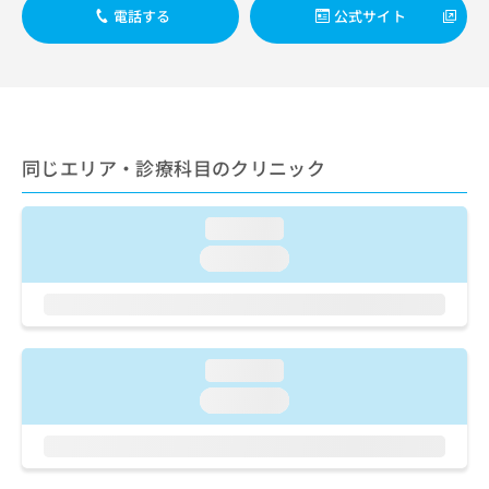
出
稿
クリ
資
電話する
公式サイト
稿
ニッ
の
料
クナ
の
お
の
ビサ
お
問
ご
イト
問
い
請
への
い
合
お問
求
合
合せ
わ
は
フォ
わ
せ
同じエリア・診療科目のクリニック
こ
ーム
せ
は
ち
とな
は
こ
ら
りま
こ
ち
loading...
す。
ち
ら
クリ
loading...
無
ら
ニッ
料
クの
資
情
予
料
報
約・
の
症状
拡
のご
ご
充
loading...
相談
請
の
など
loading...
求
お
はで
は
申
きま
こ
せん
し
ので
ち
込