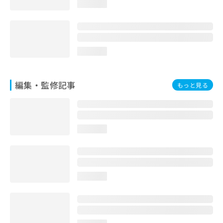
loading...
お
問
い
合
わ
loading...
せ
は
こ
編集・監修記事
もっと見る
ち
ら
loading...
loading...