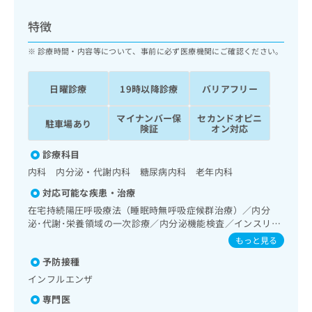
ッ
は
ク
こ
特徴
ナ
ち
ビ
診療時間・内容等について、事前に必ず医療機関にご確認ください。
ら
に
関
広
日曜診療
19時以降診療
バリアフリー
す
広
告
る
告
代
マイナンバー保
セカンドオピニ
お
出
駐車場あり
険証
オン対応
理
問
稿
店
い
の
診療科目
合
の
お
内科 内分泌・代謝内科 糖尿病内科 老年内科
わ
方
問
せ
い
は
対応可能な疾患・治療
は
合
こ
在宅持続陽圧呼吸療法（睡眠時無呼吸症候群治療）／内分
こ
わ
ち
泌･代謝･栄養領域の一次診療／内分泌機能検査／インスリン
ち
せ
療法／糖尿病患者教育（食事療法、運動療法、自己血糖測
ら
もっと見る
ら
は
定）／糖尿病による合併症に対する継続的な管理及び指導／
こ
予防接種
漢方薬の処方
こち
ち
広
インフルエンザ
らは
広
ら
告
マイ
専門医
告
出
ナビ