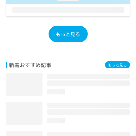
お
問
い
合
わ
もっと見る
せ
は
こ
ち
ら
新着おすすめ記事
もっと見る
loading...
loading...