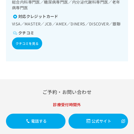
出
総合内科専門医／糖尿病専門医／内分泌代謝科専門医／老年
稿
クリ
資
稿
ニッ
病専門医
の
料
クナ
の
お
の
対応クレジットカード
ビサ
お
問
ご
イト
VISA／MASTER／JCB／AMEX／DINERS／DISCOVER／銀聯
問
い
請
への
い
合
クチコミ
お問
求
合
合せ
わ
は
フォ
わ
クチコミを見る
せ
こ
ーム
せ
は
ち
とな
は
こ
ら
りま
こ
ち
す。
ち
ら
クリ
無
ら
ニッ
料
クの
資
情
予
料
報
約・
ご予約・お問い合わせ
の
症状
拡
のご
ご
充
相談
診療受付時間外
請
の
など
求
お
はで
は
申
きま
電話する
公式サイト
こ
せん
し
ので
ち
込