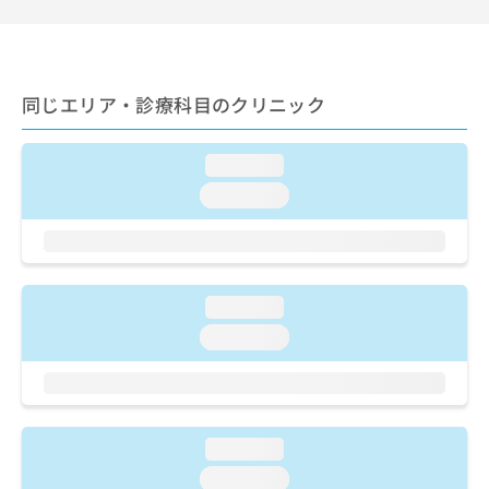
ご了
ら
み
承く
は
ださ
こ
無
い。
ち
料
ら
同じエリア・診療科目のクリニック
情
報
拡
掲
loading...
充
載
の
情
loading...
お
報
申
の
し
修
込
正
み
は
loading...
は
こ
loading...
こ
ち
ち
ら
ら
そ
の
loading...
他
loading...
の