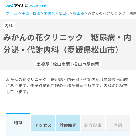
一
般
ホーム
中国・四国
愛媛県
松山市
松山市
みかんの花クリニック 糖尿
ユ
内科
ー
ザ
みかんの花クリニック 糖尿病・内
ー
分泌・代謝内科（愛媛県松山市）
の
方
は
土橋駅
松山市駅
松山市駅前駅
こ
ち
みかんの花クリニック 糖尿病・内分泌・代謝内科は愛媛県松山市
ら
にあります。伊予鉄道郡中線の土橋が最寄り駅です。内科の診察を
しています。
医
マ
療
イ
関
ナ
係
ビ
者
ク
特徴
アクセス
診療時間
紹介記事
医師
の
リ
方
ニ