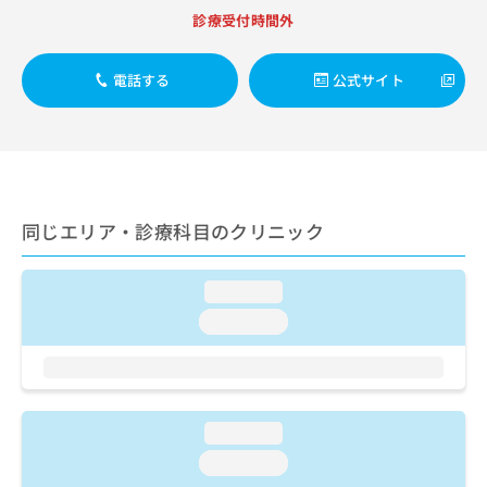
出
稿
クリ
資
診療受付時間外
稿
ニッ
の
料
クナ
の
お
の
ビサ
お
問
ご
電話する
公式サイト
イト
問
い
請
への
い
合
お問
求
合
合せ
わ
は
フォ
わ
せ
こ
ーム
せ
は
ち
とな
は
こ
ら
りま
こ
ち
同じエリア・診療科目のクリニック
す。
ち
ら
クリ
無
ら
ニッ
料
クの
loading...
資
情
予
料
loading...
報
約・
の
症状
拡
のご
ご
充
相談
請
の
など
求
お
はで
は
申
loading...
きま
こ
せん
し
loading...
ので
ち
込