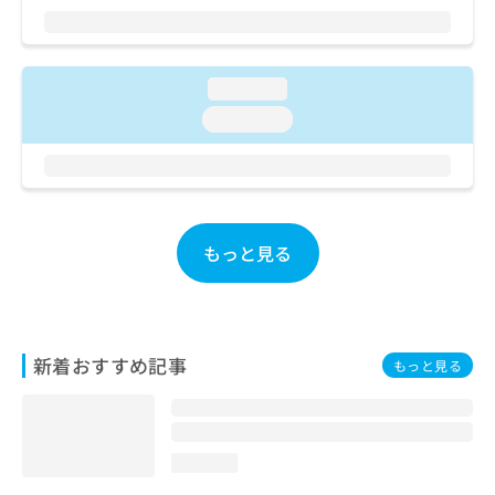
ご了
ら
み
承く
は
ださ
こ
無
い。
ち
料
loading...
ら
情
loading...
報
拡
掲
充
載
の
情
お
報
申
の
もっと見る
し
修
込
正
み
は
は
こ
こ
ち
新着おすすめ記事
もっと見る
ち
ら
ら
そ
の
loading...
他
の