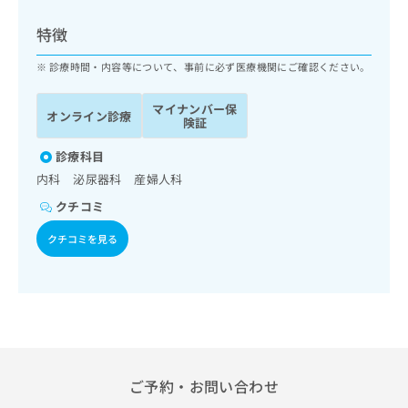
ッ
は
ク
こ
特徴
ナ
ち
ビ
診療時間・内容等について、事前に必ず医療機関にご確認ください。
ら
に
関
マイナンバー保
広
オンライン診療
す
広
険証
告
る
告
代
お
診療科目
出
理
問
稿
内科 泌尿器科 産婦人科
店
い
の
クチコミ
合
の
お
わ
方
問
クチコミを見る
せ
い
は
は
合
こ
こ
わ
ち
ち
せ
ら
ら
は
こ
こち
ち
広
らは
広
ら
告
ご予約・お問い合わせ
マイ
告
出
ナビ