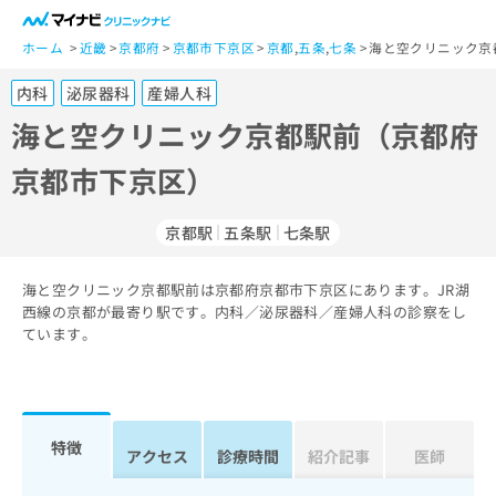
一
般
ホーム
近畿
京都府
京都市下京区
京都
,
五条
,
七条
海と空クリニック京
ユ
内科
泌尿器科
産婦人科
ー
ザ
海と空クリニック京都駅前（京都府
ー
京都市下京区）
の
方
は
京都駅
五条駅
七条駅
こ
ち
海と空クリニック京都駅前は京都府京都市下京区にあります。JR湖
ら
西線の京都が最寄り駅です。内科／泌尿器科／産婦人科の診察をし
ています。
医
マ
療
イ
関
ナ
係
ビ
者
ク
特徴
アクセス
診療時間
紹介記事
医師
の
リ
方
ニ