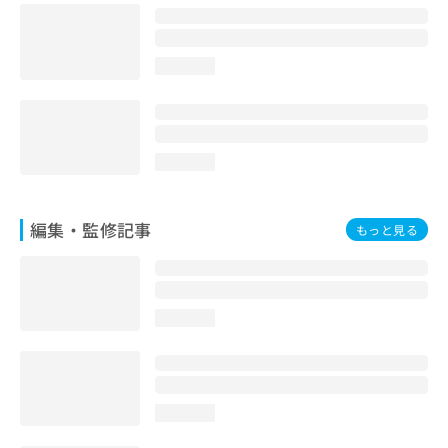
お
問
い
loading...
合
わ
せ
は
こ
loading...
ち
ら
編集・監修記事
もっと見る
loading...
loading...