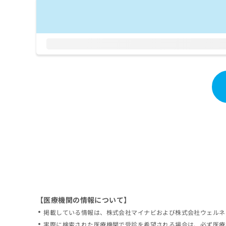
拡
資
きま
充
料
せん
の
ので
の
ご了
お
ご
承く
申
請
ださ
し
求
い。
込
は
み
こ
は
ち
こ
ら
ち
ら
無
料
掲
情
載
報
情
拡
報
充
の
の
修
お
【医療機関の情報について】
正
申
掲載している情報は、株式会社マイナビおよび株式会社ウェルネ
は
し
こ
実際に検索された医療機関で受診を希望される場合は、必ず医療
込