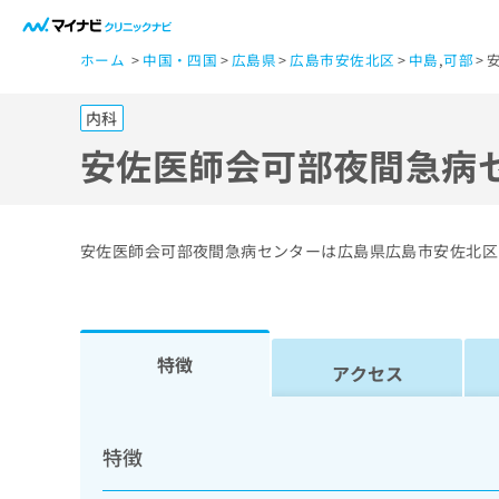
一
ホーム
中国・四国
広島県
広島市安佐北区
中島
,
可部
般
ユ
内科
ー
ザ
安佐医師会可部夜間急病
ー
の
方
安佐医師会可部夜間急病センターは広島県広島市安佐北区
は
こ
ち
ら
特徴
アクセス
医
マ
療
イ
特徴
ナ
関
ビ