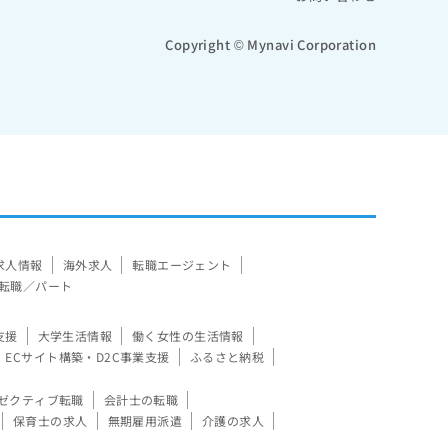
Copyright © Mynavi Corporation
求人情報
海外求人
転職エージェント
転職／パート
支援
大学生活情報
働く女性の生活情報
ECサイト構築・D2C事業支援
ふるさと納税
ゼクティブ転職
会計士の転職
保育士の求人
無期雇用派遣
介護の求人