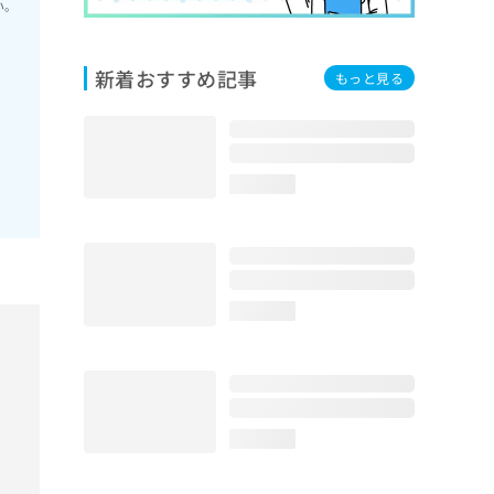
い。
新着おすすめ記事
もっと見る
loading...
loading...
loading...