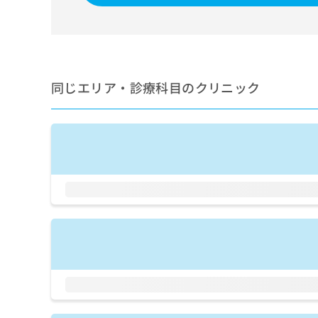
せ
こち
ち
らは
は
マイ
こ
ら
ナビ
ち
クリ
ら
ニッ
クナ
同じエリア・診療科目のクリニック
広
ビサ
広
資
イト
告
告
への
料
出
出
お問
の
稿
合せ
稿
ご
の
フォ
の
請
お
ーム
お
求
問
とな
問
りま
は
い
い
す。
こ
合
合
クリ
ち
わ
ニッ
わ
ら
せ
クの
せ
は
予
は
約・
こ
こ
無
症状
ち
ち
のご
料
ら
相談
ら
情
など
報
はで