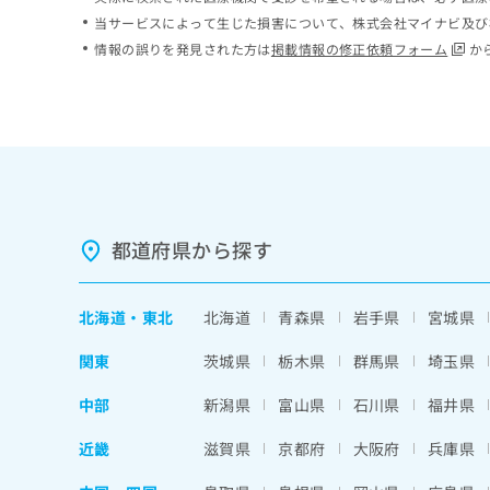
ち
み
当サービスによって生じた損害について、株式会社マイナビ及び
ら
は
情報の誤りを発見された方は
掲載情報の修正依頼フォーム
か
こ
ち
そ
ら
の
他
の
お
問
い
都道府県から探す
合
わ
せ
北海道
・
東北
北海道
青森県
岩手県
宮城県
は
こ
関東
茨城県
栃木県
群馬県
埼玉県
ち
ら
中部
新潟県
富山県
石川県
福井県
近畿
滋賀県
京都府
大阪府
兵庫県