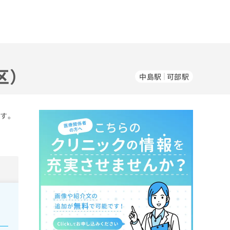
区）
中島駅
可部駅
ます。