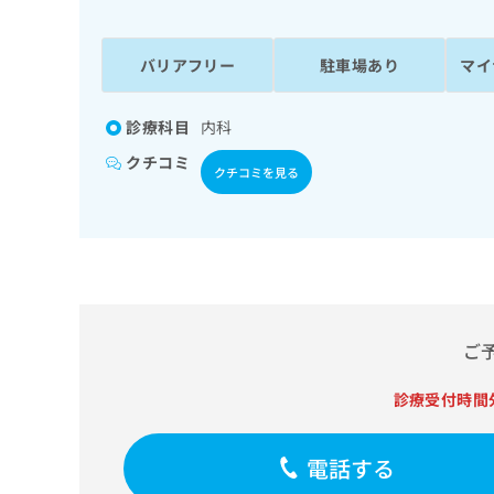
係
ク
者
リ
の
ニ
バリアフリー
駐車場あり
マイ
ッ
方
ク
は
ナ
診療科目
内科
こ
ビ
クチコミ
ち
に
クチコミを見る
関
ら
す
る
お
広
広
問
告
告
い
出
代
合
稿
わ
ご
理
の
せ
店
お
は
診療受付時間
の
問
こ
い
方
ち
合
ら
は
電話する
わ
こ