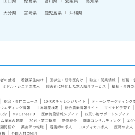
山口県
徳島県
香川県
愛媛県
高知県
大分県
宮崎県
鹿児島県
沖縄県
験者の就活
看護学生向け
医学生・研修医向け
独立・開業情報
転職・
ミドル・シニアの求人
障害者に特化した求人紹介サービス
福祉・介護の
総合・専門ニュース
10代のチャレンジサイト
ティーンマーケティング
ウエディング情報
世界遺産検定
総合農業情報サイト
マイナビ子育て
tudy
My CareerID
医療施設情報メディア
お買い物サポートメディア
ーム業界の転職
20代・第二新卒
新卒紹介
転職コンサルティング
エグ
顧問紹介
薬剤師の転職
看護師の求人
コメディカル求人
医師の求人
支援
外国人材の紹介