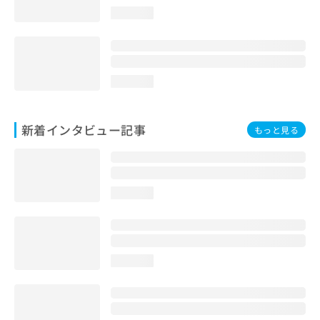
loading...
loading...
新着インタビュー記事
もっと見る
loading...
loading...