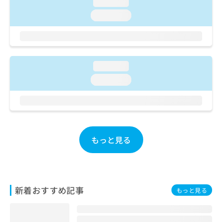
ご了
loading...
ら
み
承く
は
loading...
ださ
こ
無
い。
ち
料
ら
情
報
拡
loading...
掲
充
載
loading...
の
情
お
報
申
の
し
修
込
正
み
は
もっと見る
は
こ
こ
ち
ち
ら
ら
新着おすすめ記事
そ
もっと見る
の
他
の