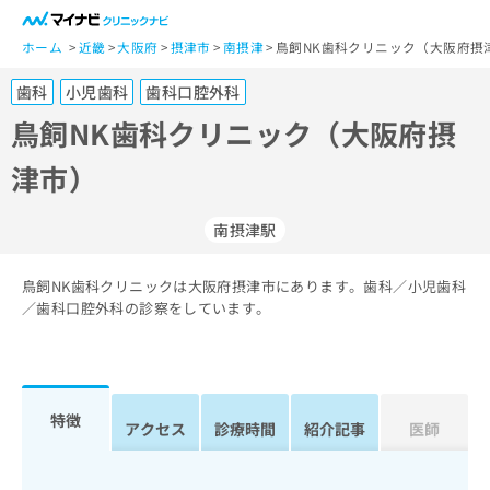
一
般
ホーム
近畿
大阪府
摂津市
南摂津
鳥飼NK歯科クリニック（大阪府摂
ユ
歯科
小児歯科
歯科口腔外科
ー
ザ
鳥飼NK歯科クリニック（大阪府摂
ー
津市）
の
方
は
南摂津駅
こ
ち
鳥飼NK歯科クリニックは大阪府摂津市にあります。歯科／小児歯科
ら
／歯科口腔外科の診察をしています。
医
マ
療
イ
関
ナ
係
ビ
特徴
アクセス
診療時間
紹介記事
医師
者
ク
の
リ
方
ニ