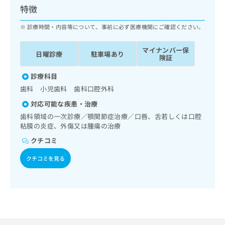
ッ
は
特徴
ク
こ
ナ
診療時間・内容等について、事前に必ず医療機関にご確認ください。
ち
ビ
ら
に
マイナンバー保
日曜診療
駐車場あり
関
険証
広
す
広
告
る
診療科目
告
代
お
出
歯科 小児歯科 歯科口腔外科
理
問
稿
対応可能な疾患・治療
店
い
の
合
の
歯科領域の一次診療／顎関節症治療／口唇、舌若しくは口腔
お
わ
粘膜の炎症、外傷又は腫瘍の治療
方
問
せ
い
は
クチコミ
は
合
こ
こ
わ
クチコミを見る
ち
ち
せ
ら
ら
は
こ
こち
ち
広
らは
広
ら
告
マイ
告
出
ナビ