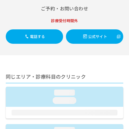
出
稿
クリ
資
稿
ニッ
ご予約・お問い合わせ
の
料
クナ
の
お
の
ビサ
お
問
ご
診療受付時間外
イト
問
い
請
への
い
合
お問
求
合
電話する
公式サイト
合せ
わ
は
フォ
わ
せ
こ
ーム
せ
は
ち
とな
は
こ
ら
りま
こ
ち
す。
ち
ら
クリ
無
ら
ニッ
料
同じエリア・診療科目のクリニック
クの
資
情
予
料
報
約・
の
症状
拡
loading...
のご
ご
充
相談
loading...
請
の
など
求
お
はで
は
申
きま
こ
せん
し
ので
ち
込