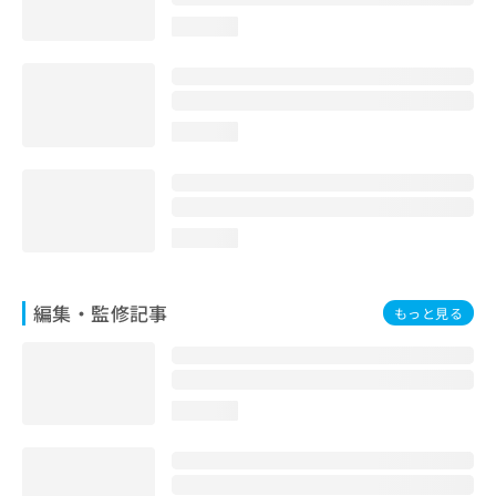
お
loading...
問
い
合
わ
せ
loading...
は
こ
ち
ら
loading...
編集・監修記事
もっと見る
loading...