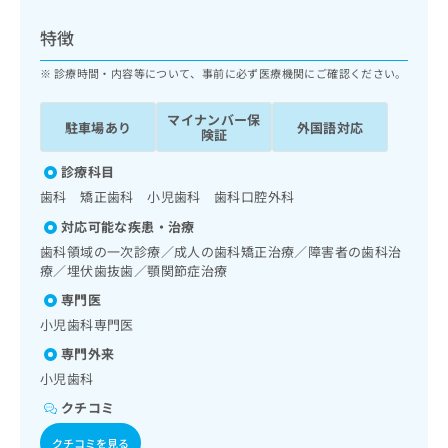
ッ
は
ク
こ
特徴
ナ
ち
ビ
診療時間・内容等について、事前に必ず医療機関にご確認ください。
ら
に
関
マイナンバー保
広
駐車場あり
外国語対応
す
広
険証
告
る
告
代
お
診療科目
出
理
問
稿
歯科 矯正歯科 小児歯科 歯科口腔外科
店
い
の
対応可能な疾患・治療
合
の
お
わ
歯科領域の一次診療／成人の歯科矯正治療／障害者の歯科治
方
問
せ
療／埋伏歯抜歯／顎関節症治療
い
は
は
合
こ
専門医
こ
わ
ち
小児歯科専門医
ち
せ
ら
ら
は
専門外来
こ
小児歯科
こち
ち
広
らは
クチコミ
広
ら
告
マイ
告
出
ナビ
クチコミを見る