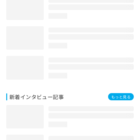
loading...
loading...
loading...
新着インタビュー記事
もっと見る
loading...