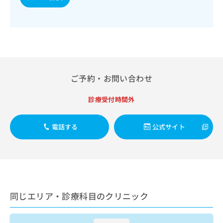
出
稿
クリ
資
稿
ニッ
の
料
クナ
の
お
の
ビサ
お
問
ご
イト
問
い
請
への
い
合
お問
求
合
合せ
わ
は
フォ
わ
せ
こ
ご予約・お問い合わせ
ーム
せ
は
ち
とな
は
こ
ら
りま
診療受付時間外
こ
ち
す。
ち
ら
クリ
無
ら
ニッ
電話する
公式サイト
料
クの
資
情
予
料
報
約・
の
症状
拡
のご
ご
充
相談
請
の
など
求
お
はで
同じエリア・診療科目のクリニック
は
申
きま
こ
せん
し
ので
ち
込