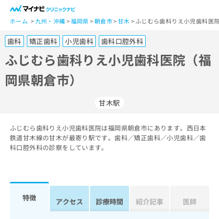
一
般
ホーム
九州・沖縄
福岡県
朝倉市
甘木
ふじむら歯科りえ小児歯科医院
ユ
歯科
矯正歯科
小児歯科
歯科口腔外科
ー
ザ
ふじむら歯科りえ小児歯科医院（福
ー
岡県朝倉市）
の
方
は
甘木駅
こ
ち
ふじむら歯科りえ小児歯科医院は福岡県朝倉市にあります。西日本
ら
鉄道甘木線の甘木が最寄り駅です。歯科／矯正歯科／小児歯科／歯
科口腔外科の診察をしています。
医
マ
療
イ
関
ナ
係
ビ
者
ク
特徴
アクセス
診療時間
紹介記事
医師
の
リ
方
ニ