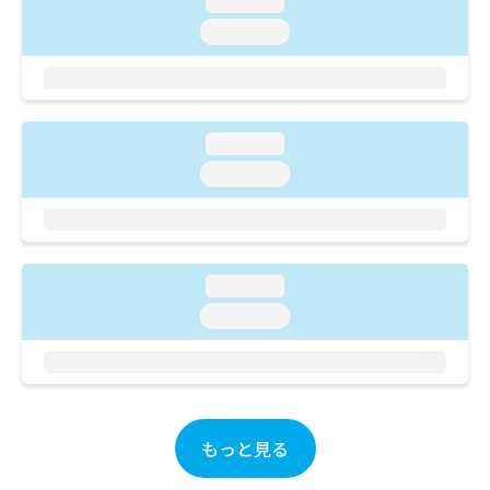
loading...
ご了
ら
み
承く
loading...
は
ださ
こ
無
い。
ち
料
ら
情
報
loading...
拡
掲
充
載
loading...
の
情
お
報
申
の
し
修
込
正
loading...
み
は
loading...
は
こ
こ
ち
ち
ら
ら
そ
の
もっと見る
他
の