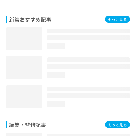
お
問
い
新着おすすめ記事
もっと見る
合
わ
せ
は
こ
loading...
ち
ら
loading...
loading...
編集・監修記事
もっと見る