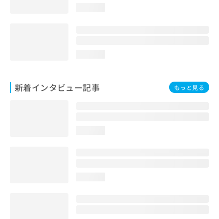
loading...
loading...
新着インタビュー記事
もっと見る
loading...
loading...