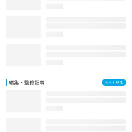
お
loading...
問
い
合
わ
せ
loading...
は
こ
ち
ら
loading...
編集・監修記事
もっと見る
loading...