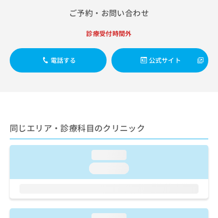
出
稿
クリ
資
ご予約・お問い合わせ
稿
ニッ
の
料
クナ
の
お
の
ビサ
お
問
診療受付時間外
ご
イト
問
い
請
への
い
合
お問
求
電話する
公式サイト
合
合せ
わ
は
フォ
わ
せ
こ
ーム
せ
は
ち
とな
は
こ
ら
りま
こ
ち
す。
ち
ら
クリ
無
ら
ニッ
料
同じエリア・診療科目のクリニック
クの
資
情
予
料
報
約・
の
症状
拡
loading...
のご
ご
充
loading...
相談
請
の
など
求
お
はで
は
申
きま
こ
せん
し
ので
ち
込