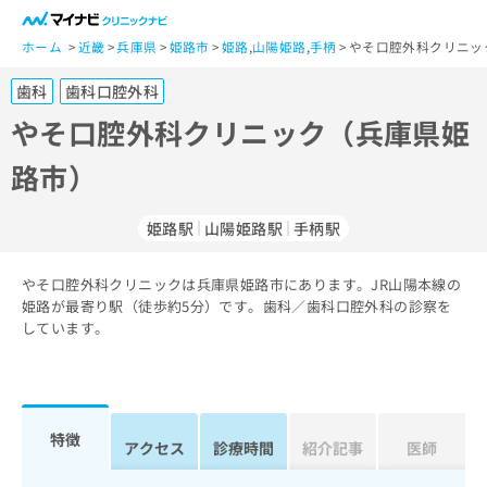
一
般
ホーム
近畿
兵庫県
姫路市
姫路
,
山陽姫路
,
手柄
やそ口腔外科クリニッ
ユ
歯科
歯科口腔外科
ー
ザ
やそ口腔外科クリニック（兵庫県姫
ー
路市）
の
方
は
姫路駅
山陽姫路駅
手柄駅
こ
ち
やそ口腔外科クリニックは兵庫県姫路市にあります。JR山陽本線の
ら
姫路が最寄り駅（徒歩約5分）です。歯科／歯科口腔外科の診察を
しています。
医
マ
療
イ
関
ナ
係
ビ
者
ク
特徴
アクセス
診療時間
紹介記事
医師
の
リ
方
ニ