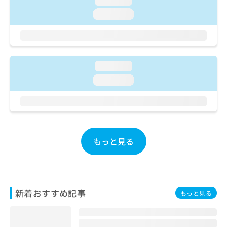
loading...
ご了
ら
み
承く
loading...
は
ださ
こ
無
い。
ち
料
ら
情
報
loading...
拡
掲
充
載
loading...
の
情
お
報
申
の
し
修
込
正
み
は
もっと見る
は
こ
こ
ち
ち
ら
ら
新着おすすめ記事
そ
もっと見る
の
他
の