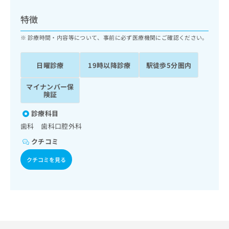
ッ
は
ク
こ
特徴
ナ
ち
ビ
診療時間・内容等について、事前に必ず医療機関にご確認ください。
ら
に
関
広
日曜診療
19時以降診療
駅徒歩5分圏内
す
広
告
る
告
代
マイナンバー保
お
出
険証
理
問
稿
店
い
の
診療科目
合
の
お
歯科 歯科口腔外科
わ
方
問
せ
い
は
クチコミ
は
合
こ
こ
クチコミを見る
わ
ち
ち
せ
ら
ら
は
こ
こち
ち
広
らは
広
ら
告
マイ
告
出
ナビ