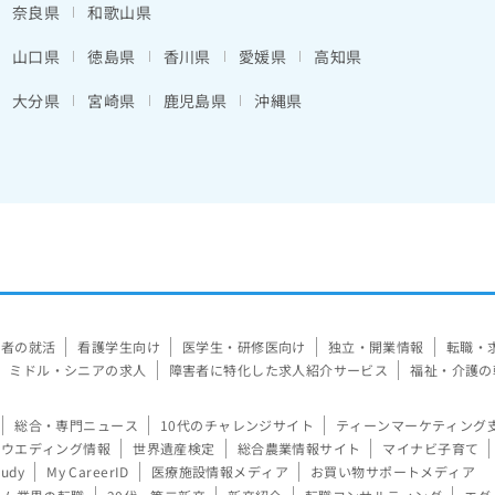
奈良県
和歌山県
山口県
徳島県
香川県
愛媛県
高知県
大分県
宮崎県
鹿児島県
沖縄県
験者の就活
看護学生向け
医学生・研修医向け
独立・開業情報
転職・
ミドル・シニアの求人
障害者に特化した求人紹介サービス
福祉・介護の
総合・専門ニュース
10代のチャレンジサイト
ティーンマーケティング
ウエディング情報
世界遺産検定
総合農業情報サイト
マイナビ子育て
tudy
My CareerID
医療施設情報メディア
お買い物サポートメディア