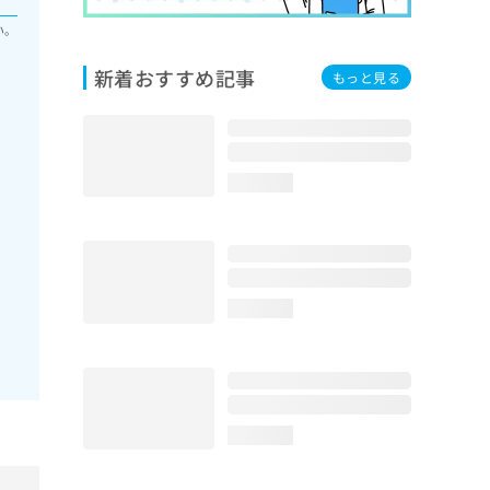
い。
新着おすすめ記事
もっと見る
loading...
loading...
loading...