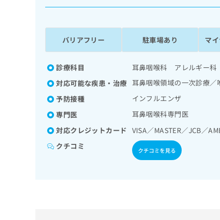
係
ク
者
リ
の
ニ
ッ
方
バリアフリー
駐車場あり
マイ
ク
は
ナ
こ
ビ
診療科目
耳鼻咽喉科 アレルギー科
ち
に
耳鼻咽喉領域の一次診療／
対応可能な疾患・治療
関
ら
す
インフルエンザ
予防接種
る
耳鼻咽喉科専門医
専門医
お
広
広
問
対応クレジットカード
VISA／MASTER／JCB／AM
告
告
い
出
代
合
クチコミ
クチコミを見る
稿
わ
理
の
せ
店
お
は
の
問
こ
い
方
ち
合
ら
は
わ
こ