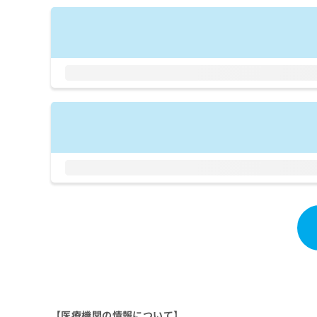
拡
資
きま
充
料
せん
の
ので
の
ご了
お
ご
承く
申
請
ださ
し
求
い。
込
は
み
こ
は
ち
こ
ら
ち
ら
無
料
掲
情
載
報
情
拡
報
充
の
の
修
お
正
申
は
し
こ
【医療機関の情報について】
込