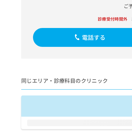
せ
こち
ご
ち
らは
は
マイ
こ
ら
ナビ
診療受付時間外
ち
クリ
ら
ニッ
クナ
電話する
広
ビサ
広
資
イト
告
告
への
料
出
出
お問
の
稿
合せ
稿
ご
の
フォ
の
請
お
ーム
お
求
問
とな
問
りま
は
い
同じエリア・診療科目のクリニック
い
す。
こ
合
合
クリ
ち
わ
ニッ
わ
ら
せ
クの
せ
は
予
は
約・
こ
こ
無
症状
ち
ち
のご
料
ら
相談
ら
情
など
報
はで