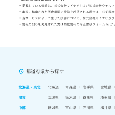
ち
み
掲載している情報は、株式会社マイナビおよび株式会社ウェルネ
ら
は
実際に検索された医療機関で受診を希望される場合は、必ず医療
こ
当サービスによって生じた損害について、株式会社マイナビ及び
ち
そ
情報の誤りを発見された方は
掲載情報の修正依頼フォーム
か
ら
の
他
の
お
問
い
合
わ
せ
都道府県から探す
は
こ
ち
北海道
・
東北
北海道
青森県
岩手県
宮城県
ら
関東
茨城県
栃木県
群馬県
埼玉県
中部
新潟県
富山県
石川県
福井県