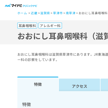
一
ホーム
近畿
滋賀県
草津市
南草津
おおにし耳鼻咽喉科
般
ユ
耳鼻咽喉科
アレルギー科
ー
ザ
おおにし耳鼻咽喉科（滋
ー
の
方
おおにし耳鼻咽喉科は滋賀県草津市にあります。JR東海道
は
ー科の診察をしています。
こ
ち
ら
特徴
アクセス
医
マ
療
イ
ナ
関
特徴
ビ