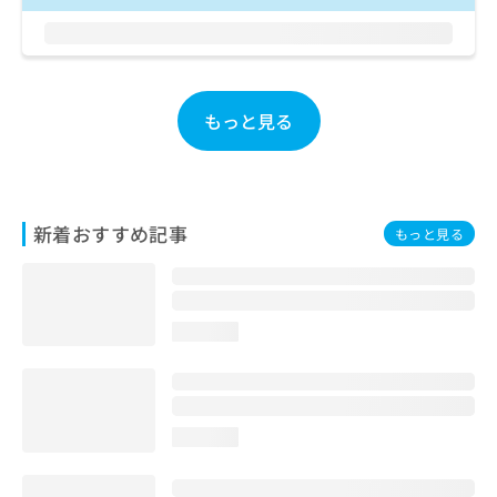
お
問
い
合
わ
もっと見る
せ
は
こ
ち
ら
新着おすすめ記事
もっと見る
loading...
loading...