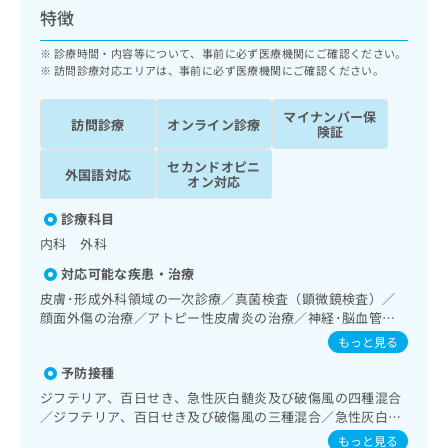
ッ
は
特徴
ク
こ
ナ
診療時間・内容等について、事前に必ず医療機関にご確認ください。
ち
ビ
訪問診療対応エリアは、事前に必ず医療機関にご確認ください。
ら
に
関
マイナンバー保
広
訪問診療
オンライン診療
す
険証
広
告
る
告
代
セカンドオピニ
お
出
外国語対応
オン対応
理
問
稿
店
い
の
診療科目
合
の
お
内科 外科
わ
方
問
せ
い
対応可能な疾患・治療
は
は
合
こ
皮膚･形成外科領域の一次診療／真菌検査（顕微鏡検査）／
こ
わ
顔面外傷の治療／アトピー性皮膚炎の治療／神経･脳血管領
ち
ち
せ
域の一次診療／精神科・神経科領域の一次診療／睡眠障害／
ら
もっと見る
ら
は
摂食障害（拒食症･過食症）／認知症／耳鼻咽喉領域の一次
予防接種
こ
診療／呼吸器領域の一次診療／在宅持続陽圧呼吸療法（睡眠
こち
ち
時無呼吸症候群治療）／在宅酸素療法／消化器系領域の一次
広
ジフテリア、百日せき、急性灰白髄炎及び破傷風の四種混合
らは
診療／肝･胆道・膵臓領域の一次診療／循環器系領域の一次
広
ら
告
／ジフテリア、百日せき及び破傷風の三種混合／急性灰白髄
マイ
診療／腎･泌尿器系領域の一次診療／尿失禁の治療／内分泌･
告
炎／麻しん／風しん／麻しん及び風しんの二種混合／日本脳
出
ナビ
もっと見る