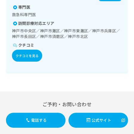
代謝･栄養領域の一次診療／インスリン療法／糖尿病患者教
出
炎／破傷風／結核／Hib感染症／小児の肺炎球菌感染症／ヒ
稿
クリ
資
育（食事療法、運動療法、自己血糖測定）／糖尿病による合
専門医
稿
ニッ
トパピローマウイルス感染症／水痘／インフルエンザ／成人
の
料
併症に対する継続的な管理及び指導／筋・骨格系及び外傷領
クナ
の肺炎球菌感染症／おたふくかぜ／A型肝炎／B型肝炎／狂犬
の
お
救急科専門医
の
ビサ
域の一次診療／医療用麻薬によるがん疼痛治療／がんに伴う
病／黄熱病／ロタウイルス感染症／髄膜炎菌感染症
お
問
ご
イト
訪問診療対応エリア
精神症状のケア／画像診断管理（専ら画像診断を担当する医
問
い
請
への
師による読影）／在宅における看取り
神戸市中央区／神戸市灘区／神戸市東灘区／神戸市兵庫区／
い
合
お問
求
神戸市長田区／神戸市須磨区／神戸市北区
合
合せ
わ
は
フォ
わ
せ
クチコミ
こ
ーム
せ
は
ち
とな
は
クチコミを見る
こ
ら
りま
こ
ち
す。
ち
ら
クリ
無
ら
ニッ
料
クの
資
情
予
料
報
約・
の
症状
拡
のご
ご
充
ご予約・お問い合わせ
相談
請
の
など
求
お
はで
は
申
きま
電話する
公式サイト
こ
せん
し
ので
ち
込