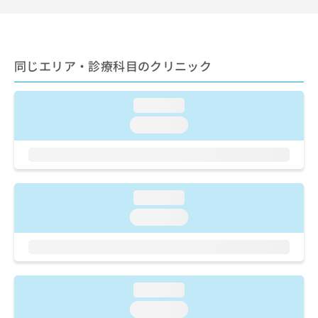
ご了
ら
み
承く
は
ださ
こ
無
い。
ち
料
同じエリア・診療科目のクリニック
ら
情
報
拡
掲
loading...
充
載
の
情
loading...
お
報
申
の
し
修
込
正
み
は
loading...
は
こ
loading...
こ
ち
ち
ら
ら
そ
の
loading...
他
loading...
の