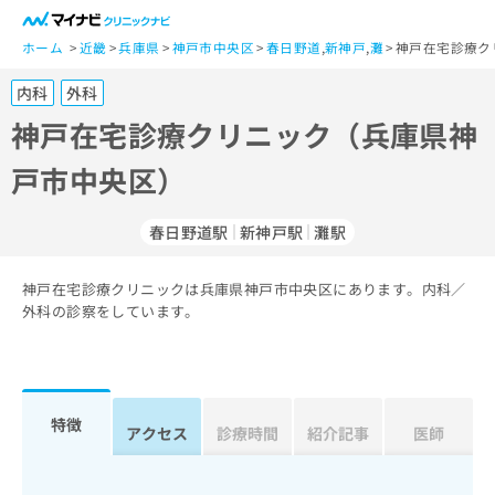
一
般
ホーム
近畿
兵庫県
神戸市中央区
春日野道
,
新神戸
,
灘
神戸在宅診療ク
ユ
内科
外科
ー
ザ
神戸在宅診療クリニック（兵庫県神
ー
戸市中央区）
の
方
は
春日野道駅
新神戸駅
灘駅
こ
ち
神戸在宅診療クリニックは兵庫県神戸市中央区にあります。内科／
ら
外科の診察をしています。
医
マ
療
イ
関
ナ
係
ビ
特徴
アクセス
診療時間
紹介記事
医師
者
ク
の
リ
方
ニ