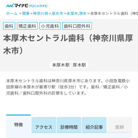
一
般
ホーム
関東
神奈川県
厚木市
本厚木
,
厚木
本厚木セントラル歯科（神
ユ
歯科
矯正歯科
小児歯科
歯科口腔外科
ー
ザ
本厚木セントラル歯科（神奈川県厚
ー
木市）
の
方
は
本厚木駅
厚木駅
こ
ち
本厚木セントラル歯科は神奈川県厚木市にあります。小田急電鉄小
ら
田原線の本厚木が最寄り駅（徒歩3分）です。歯科／矯正歯科／小
児歯科／歯科口腔外科の診察をしています。
医
マ
療
イ
関
ナ
係
ビ
者
ク
特徴
アクセス
診療時間
紹介記事
医師
の
リ
方
ニ