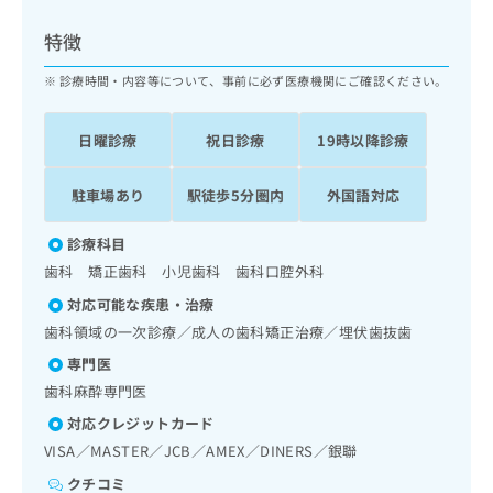
ッ
は
ク
こ
特徴
ナ
ち
ビ
診療時間・内容等について、事前に必ず医療機関にご確認ください。
ら
に
関
広
日曜診療
祝日診療
19時以降診療
す
広
告
る
告
代
お
出
駐車場あり
駅徒歩5分圏内
外国語対応
理
問
稿
店
い
の
診療科目
合
の
お
歯科 矯正歯科 小児歯科 歯科口腔外科
わ
方
問
せ
い
は
対応可能な疾患・治療
は
合
こ
歯科領域の一次診療／成人の歯科矯正治療／埋伏歯抜歯
こ
わ
ち
ち
専門医
せ
ら
ら
は
歯科麻酔専門医
こ
対応クレジットカード
こち
ち
広
らは
VISA／MASTER／JCB／AMEX／DINERS／銀聯
広
ら
告
マイ
告
出
ナビ
クチコミ