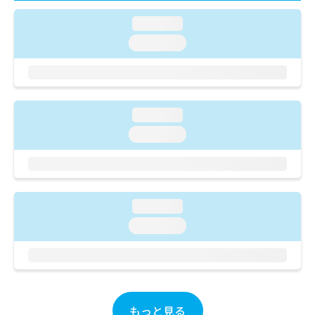
ご了
ら
み
承く
は
loading...
ださ
こ
無
い。
loading...
ち
料
ら
情
報
拡
掲
充
載
loading...
の
情
loading...
お
報
申
の
し
修
込
正
み
は
は
loading...
こ
こ
ち
loading...
ち
ら
ら
そ
の
他
もっと見る
の