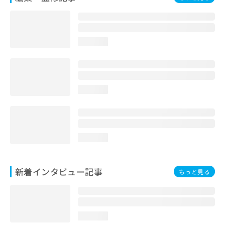
loading...
loading...
loading...
新着インタビュー記事
もっと見る
loading...