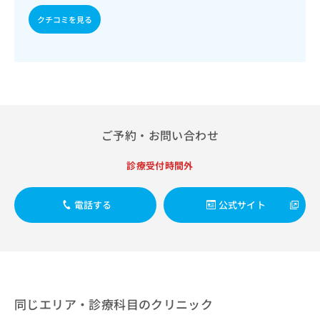
出
稿
クリ
資
稿
ニッ
クチコミを見る
の
料
クナ
の
お
の
ビサ
お
問
ご
イト
問
い
請
への
い
合
お問
求
合
合せ
わ
は
フォ
わ
せ
こ
ーム
せ
は
ち
とな
は
ご予約・お問い合わせ
こ
ら
りま
こ
ち
す。
ち
ら
クリ
診療受付時間外
無
ら
ニッ
料
クの
資
情
予
電話する
公式サイト
料
報
約・
の
症状
拡
のご
ご
充
相談
請
の
など
求
お
はで
は
申
きま
こ
せん
し
同じエリア・診療科目のクリニック
ので
ち
込