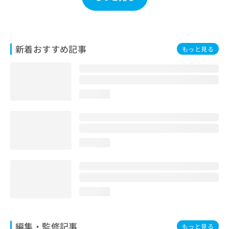
お
問
い
合
新着おすすめ記事
わ
もっと見る
せ
は
こ
ち
loading...
ら
loading...
loading...
編集・監修記事
もっと見る