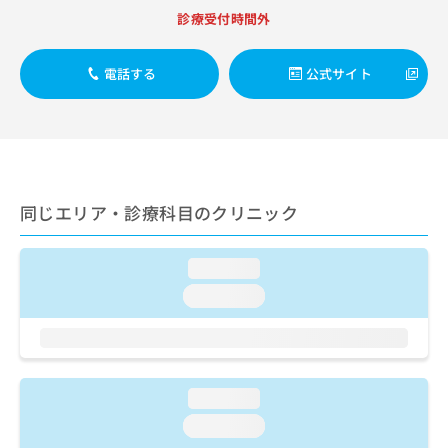
出
稿
クリ
資
診療受付時間外
稿
ニッ
の
料
クナ
の
お
の
ビサ
お
問
ご
電話する
公式サイト
イト
問
い
請
への
い
合
お問
求
合
合せ
わ
は
フォ
わ
せ
こ
ーム
せ
は
ち
とな
は
こ
ら
りま
こ
ち
同じエリア・診療科目のクリニック
す。
ち
ら
クリ
無
ら
ニッ
料
クの
loading...
資
情
予
料
loading...
報
約・
の
症状
拡
のご
ご
充
相談
請
の
など
求
お
はで
は
申
loading...
きま
こ
せん
し
loading...
ので
ち
込