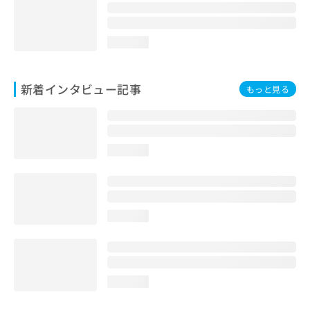
loading...
新着インタビュー記事
もっと見る
loading...
loading...
loading...