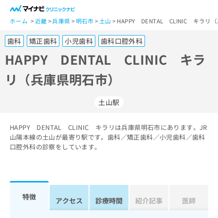
一
般
ホーム
近畿
兵庫県
明石市
土山
HAPPY DENTAL CLINIC キ
ユ
歯科
矯正歯科
小児歯科
歯科口腔外科
ー
ザ
HAPPY DENTAL CLINIC キラ
ー
リ（兵庫県明石市）
の
方
は
土山駅
こ
ち
HAPPY DENTAL CLINIC キラリは兵庫県明石市にあります。JR
ら
山陽本線の土山が最寄り駅です。歯科／矯正歯科／小児歯科／歯科
口腔外科の診察をしています。
医
マ
療
イ
関
ナ
係
ビ
者
ク
特徴
アクセス
診療時間
紹介記事
医師
の
リ
方
ニ