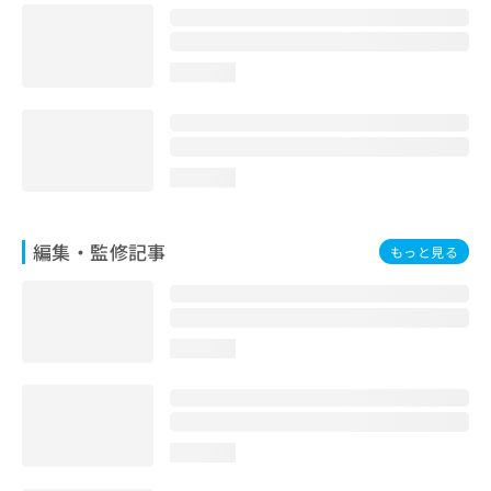
お
問
い
loading...
合
わ
せ
は
こ
loading...
ち
ら
編集・監修記事
もっと見る
loading...
loading...