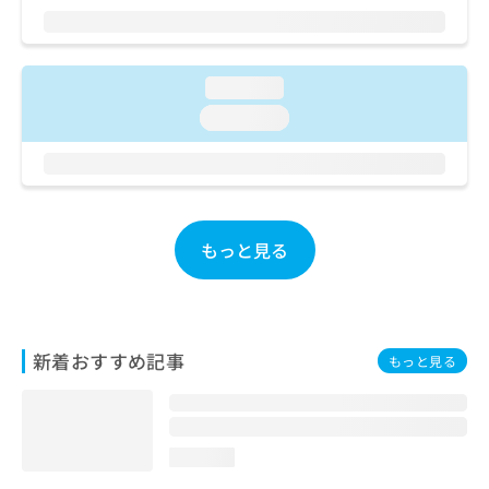
ご了
ら
み
承く
は
ださ
こ
無
い。
ち
料
loading...
ら
情
loading...
報
拡
掲
充
載
の
情
お
報
申
の
もっと見る
し
修
込
正
み
は
は
こ
こ
ち
新着おすすめ記事
もっと見る
ち
ら
ら
そ
の
loading...
他
の