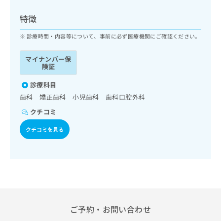
ッ
は
ク
こ
特徴
ナ
ち
ビ
診療時間・内容等について、事前に必ず医療機関にご確認ください。
ら
に
関
マイナンバー保
広
す
広
険証
告
る
告
代
お
診療科目
出
理
問
稿
歯科 矯正歯科 小児歯科 歯科口腔外科
店
い
の
クチコミ
合
の
お
わ
方
問
クチコミを見る
せ
い
は
は
合
こ
こ
わ
ち
ち
せ
ら
ら
は
こ
こち
ち
広
らは
広
ら
告
ご予約・お問い合わせ
マイ
告
出
ナビ