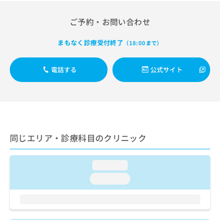
出
稿
クリ
資
稿
ニッ
の
料
ご予約・お問い合わせ
クナ
の
お
の
ビサ
お
問
ご
イト
問
まもなく診療受付終了
い
（18:00まで）
請
への
い
合
お問
求
合
合せ
わ
は
電話する
公式サイト
フォ
わ
せ
こ
ーム
せ
は
ち
とな
は
こ
ら
りま
こ
ち
す。
ち
ら
クリ
無
ら
ニッ
料
クの
資
同じエリア・診療科目のクリニック
情
予
料
報
約・
の
症状
拡
のご
ご
loading...
充
相談
請
の
loading...
など
求
お
はで
は
申
きま
こ
せん
し
ので
ち
込