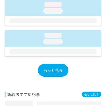
ご了
ら
み
loading...
承く
は
ださ
loading...
こ
無
い。
ち
料
ら
情
報
拡
掲
loading...
充
載
の
情
loading...
お
報
申
の
し
修
込
正
み
は
は
もっと見る
こ
こ
ち
ち
ら
ら
そ
新着おすすめ記事
もっと見る
の
他
の