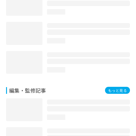
お
問
loading...
い
合
わ
せ
は
loading...
こ
ち
ら
loading...
編集・監修記事
もっと見る
loading...