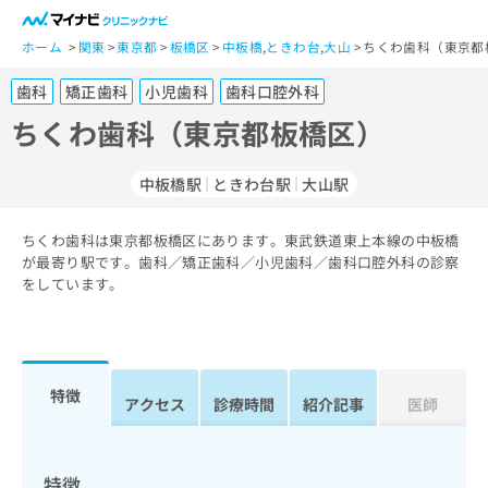
一
般
ホーム
関東
東京都
板橋区
中板橋
,
ときわ台
,
大山
ちくわ歯科（東京都
ユ
歯科
矯正歯科
小児歯科
歯科口腔外科
ー
ザ
ちくわ歯科（東京都板橋区）
ー
の
中板橋駅
ときわ台駅
大山駅
方
は
こ
ちくわ歯科は東京都板橋区にあります。東武鉄道東上本線の中板橋
が最寄り駅です。歯科／矯正歯科／小児歯科／歯科口腔外科の診察
ち
をしています。
ら
医
マ
療
イ
関
ナ
特徴
アクセス
診療時間
紹介記事
医師
係
ビ
者
ク
の
リ
方
ニ
特徴