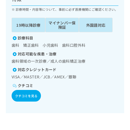
ッ
は
ク
診療時間・内容等について、事前に必ず医療機関にご確認ください。
こ
ナ
ち
ビ
ら
マイナンバー保
19時以降診療
外国語対応
に
険証
関
広
す
診療科目
広
告
る
告
歯科 矯正歯科 小児歯科 歯科口腔外科
代
お
出
対応可能な疾患・治療
理
問
稿
店
い
歯科領域の一次診療／成人の歯科矯正治療
の
合
の
お
対応クレジットカード
わ
方
問
VISA／MASTER／JCB／AMEX／銀聯
せ
い
は
は
合
クチコミ
こ
こ
わ
ち
ち
クチコミを見る
せ
ら
ら
は
こ
こち
ち
広
らは
広
ら
告
マイ
告
出
ナビ