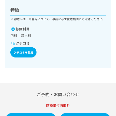
ッ
は
ク
こ
特徴
ナ
ち
ビ
診療時間・内容等について、事前に必ず医療機関にご確認ください。
ら
に
関
診療科目
広
す
広
内科 婦人科
告
る
告
代
クチコミ
お
出
理
問
稿
クチコミを見る
店
い
の
合
の
お
わ
方
問
せ
い
は
は
合
こ
こ
わ
ち
ち
せ
ら
ら
は
ご予約・お問い合わせ
こ
こち
ち
広
らは
診療受付時間外
広
ら
告
マイ
告
出
ナビ