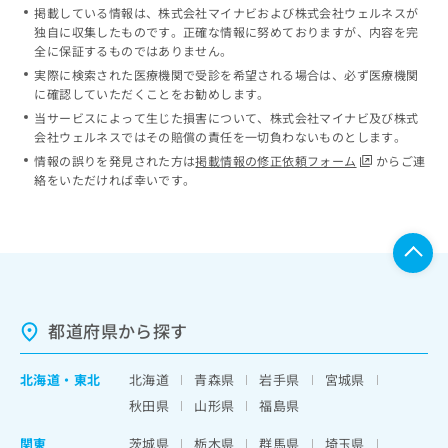
掲載している情報は、株式会社マイナビおよび株式会社ウェルネスが
独自に収集したものです。正確な情報に努めておりますが、内容を完
全に保証するものではありません。
実際に検索された医療機関で受診を希望される場合は、必ず医療機関
に確認していただくことをお勧めします。
当サービスによって生じた損害について、株式会社マイナビ及び株式
会社ウェルネスではその賠償の責任を一切負わないものとします。
情報の誤りを発見された方は
掲載情報の修正依頼フォーム
からご連
絡をいただければ幸いです。
都道府県から探す
北海道
・
東北
北海道
青森県
岩手県
宮城県
秋田県
山形県
福島県
関東
茨城県
栃木県
群馬県
埼玉県