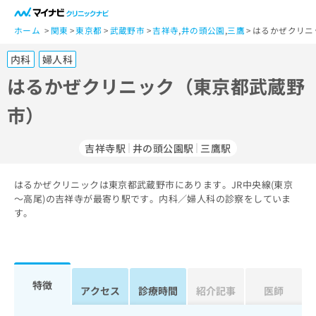
一
般
ホーム
関東
東京都
武蔵野市
吉祥寺
,
井の頭公園
,
三鷹
はるかぜクリニ
ユ
内科
婦人科
ー
ザ
はるかぜクリニック（東京都武蔵野
ー
市）
の
方
は
吉祥寺駅
井の頭公園駅
三鷹駅
こ
ち
はるかぜクリニックは東京都武蔵野市にあります。JR中央線(東京
ら
～高尾)の吉祥寺が最寄り駅です。内科／婦人科の診察をしていま
す。
医
マ
療
イ
関
ナ
係
ビ
者
ク
特徴
アクセス
診療時間
紹介記事
医師
の
リ
方
ニ