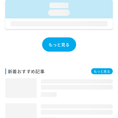
ご了
ら
み
承く
loading...
は
ださ
loading...
こ
無
い。
ち
料
ら
情
報
拡
掲
充
載
もっと見る
の
情
お
報
申
の
し
修
込
正
新着おすすめ記事
もっと見る
み
は
は
こ
こ
ち
ち
ら
ら
loading...
そ
の
他
の