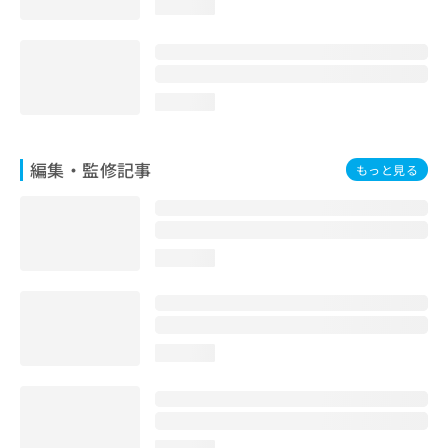
loading...
お
問
い
合
わ
loading...
せ
は
こ
編集・監修記事
もっと見る
ち
ら
loading...
loading...