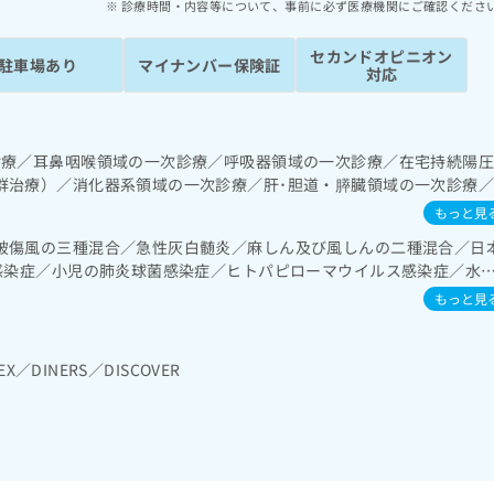
診療時間・内容等について、事前に必ず医療機関にご確認くださ
セカンドオピニオン
駐車場あり
マイナンバー保険証
対応
診療／耳鼻咽喉領域の一次診療／呼吸器領域の一次診療／在宅持続陽
群治療）／消化器系領域の一次診療／肝･胆道・膵臓領域の一次診療
ルター型心電図検査／腎･泌尿器系領域の一次診療／内分泌･代謝･栄
もっと見
検査／インスリン療法／糖尿病患者教育（食事療法、運動療法、自己
破傷風の三種混合／急性灰白髄炎／麻しん及び風しんの二種混合／日
併症に対する継続的な管理及び指導／血液・免疫系領域の一次診療／
b感染症／小児の肺炎球菌感染症／ヒトパピローマウイルス感染症／水
尿病／漢方薬の処方／在宅における看取り
肺炎球菌感染症／おたふくかぜ／A型肝炎／B型肝炎／ロタウイルス感
もっと見
EX／DINERS／DISCOVER