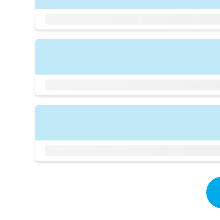
拡
資
きま
充
料
せん
の
ので
の
ご了
お
ご
承く
申
請
ださ
し
求
い。
込
は
み
こ
は
ち
こ
ら
ち
ら
無
料
掲
情
載
報
情
拡
報
充
の
の
修
お
正
申
は
し
こ
込