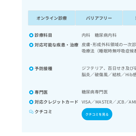
係
ク
者
リ
の
ニ
オンライン診療
バリアフリー
ッ
方
ク
は
ナ
診療科目
内科 糖尿病内科
こ
ビ
皮膚･形成外科領域の一次
対応可能な疾患・治療
ち
に
吸療法（睡眠時無呼吸症候
関
ら
環器系領域の一次診療／ホ
す
域の一次診療／内分泌機能
る
ジフテリア、百日せき及び
予防接種
糖測定）／糖尿病による合
お
広
脳炎／破傷風／結核／Hi
児領域の一次診療／小児糖
広
問
／インフルエンザ／成人の
告
告
い
症／髄膜炎菌感染症
出
代
合
糖尿病専門医
専門医
稿
わ
理
の
せ
対応クレジットカード
VISA／MASTER／JCB／AM
店
お
は
クチコミ
の
問
こ
クチコミを見る
い
方
ち
合
ら
は
わ
こ