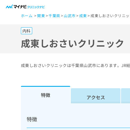
一
ホーム
関東
千葉県
山武市
成東
成東しおさいクリニッ
般
ユ
内科
ー
ザ
成東しおさいクリニック
ー
の
方
成東しおさいクリニックは千葉県山武市にあります。JR総
は
こ
ち
ら
特徴
アクセス
医
マ
療
イ
特徴
ナ
関
ビ