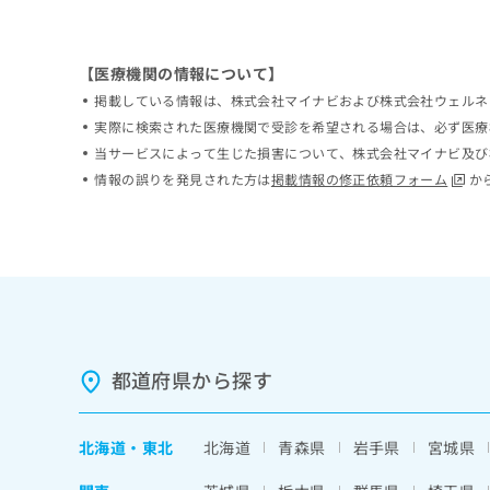
ち
み
ら
は
こ
【医療機関の情報について】
ち
そ
掲載している情報は、株式会社マイナビおよび株式会社ウェルネ
ら
の
実際に検索された医療機関で受診を希望される場合は、必ず医療
他
当サービスによって生じた損害について、株式会社マイナビ及び
の
情報の誤りを発見された方は
掲載情報の修正依頼フォーム
か
お
問
い
合
わ
せ
は
こ
ち
都道府県から探す
ら
北海道
・
東北
北海道
青森県
岩手県
宮城県