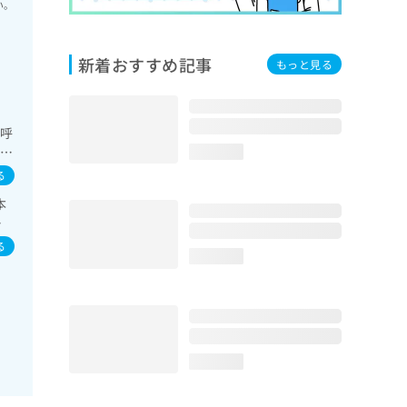
い。
新着おすすめ記事
もっと見る
圧呼
／循
loading...
養領
る
血
本
小
痘
染
る
loading...
loading...