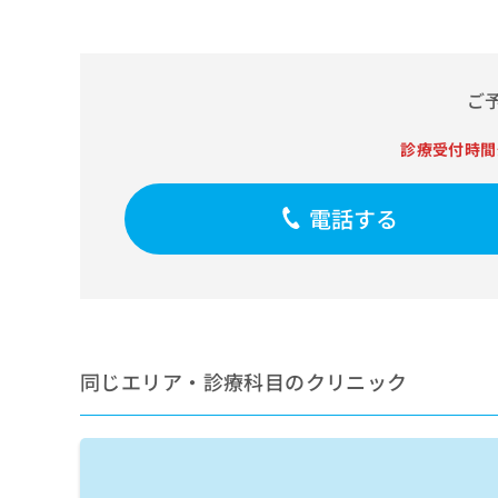
せ
こち
ち
らは
は
マイ
こ
ら
ナビ
ち
クリ
ら
ご
ニッ
クナ
広
ビサ
広
診療受付時間
資
イト
告
告
への
料
出
出
お問
の
稿
合せ
電話する
稿
ご
の
フォ
の
請
お
ーム
お
求
問
とな
問
りま
は
い
い
す。
こ
合
合
クリ
ち
わ
ニッ
わ
ら
せ
クの
せ
同じエリア・診療科目のクリニック
は
予
は
約・
こ
こ
無
症状
ち
ち
のご
料
ら
相談
ら
情
など
報
はで