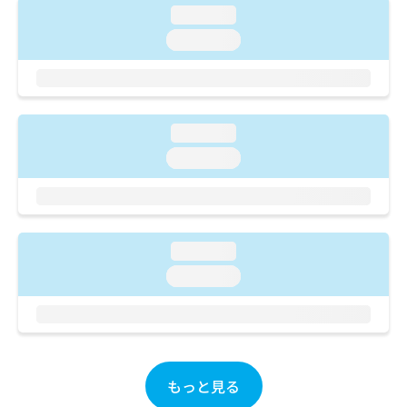
ご了
ら
み
loading...
承く
は
ださ
loading...
こ
無
い。
ち
料
ら
情
報
拡
掲
loading...
充
載
の
loading...
情
お
報
申
の
し
修
込
正
み
は
loading...
は
こ
loading...
こ
ち
ち
ら
ら
そ
の
他
もっと見る
の