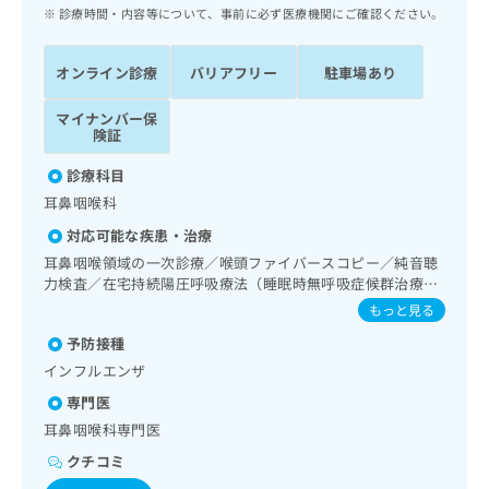
ッ
は
診療時間・内容等について、事前に必ず医療機関にご確認ください。
ク
こ
ナ
ち
オンライン診療
バリアフリー
駐車場あり
ビ
ら
に
マイナンバー保
関
広
険証
す
広
告
る
告
診療科目
代
お
出
耳鼻咽喉科
理
問
稿
店
い
の
対応可能な疾患・治療
合
の
お
耳鼻咽喉領域の一次診療／喉頭ファイバースコピー／純音聴
わ
方
問
力検査／在宅持続陽圧呼吸療法（睡眠時無呼吸症候群治療）
せ
い
は
／アレルギーの減感作療法
もっと見る
は
合
こ
こ
わ
予防接種
ち
ち
せ
インフルエンザ
ら
ら
は
専門医
こ
こち
ち
耳鼻咽喉科専門医
広
らは
広
ら
告
マイ
クチコミ
告
出
ナビ