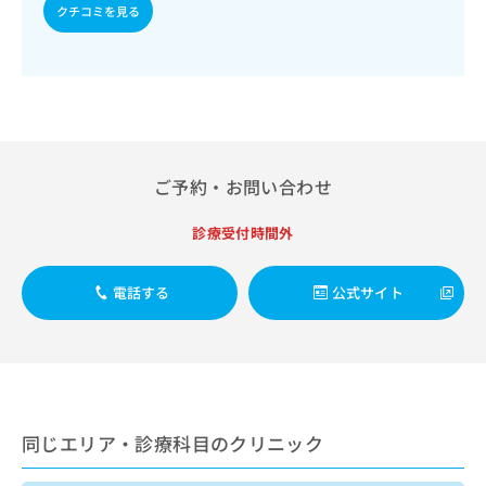
出
稿
クリ
クチコミを見る
資
稿
ニッ
の
料
クナ
の
お
の
ビサ
お
問
ご
イト
問
い
請
への
い
合
お問
求
合
合せ
わ
は
フォ
わ
せ
こ
ーム
せ
は
ご予約・お問い合わせ
ち
とな
は
こ
ら
りま
こ
ち
す。
診療受付時間外
ち
ら
クリ
無
ら
ニッ
料
クの
電話する
公式サイト
資
情
予
料
報
約・
の
症状
拡
のご
ご
充
相談
請
の
など
求
お
はで
は
申
きま
同じエリア・診療科目のクリニック
こ
せん
し
ので
ち
込