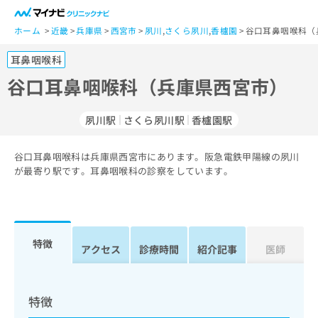
一
般
ホーム
近畿
兵庫県
西宮市
夙川
,
さくら夙川
,
香櫨園
谷口耳鼻咽喉科（
ユ
耳鼻咽喉科
ー
ザ
谷口耳鼻咽喉科（兵庫県西宮市）
ー
の
夙川駅
さくら夙川駅
香櫨園駅
方
は
こ
谷口耳鼻咽喉科は兵庫県西宮市にあります。阪急電鉄甲陽線の夙川
が最寄り駅です。耳鼻咽喉科の診察をしています。
ち
ら
医
マ
療
イ
特徴
アクセス
診療時間
紹介記事
医師
関
ナ
係
ビ
者
ク
の
リ
特徴
方
ニ