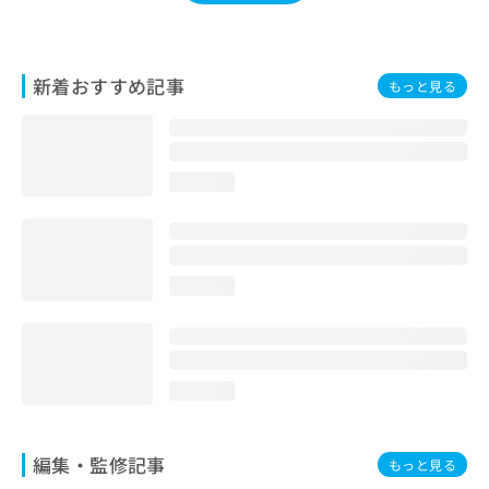
お
問
い
合
新着おすすめ記事
もっと見る
わ
せ
は
こ
loading...
ち
ら
loading...
loading...
編集・監修記事
もっと見る