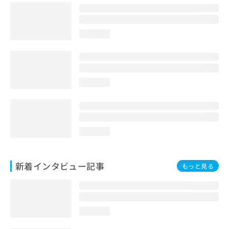
loading...
loading...
loading...
新着インタビュー記事
もっと見る
loading...