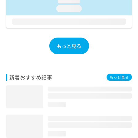
loading...
ご了
ら
み
承く
loading...
は
ださ
こ
無
い。
ち
料
ら
情
報
拡
掲
もっと見る
充
載
の
情
お
報
申
の
し
修
新着おすすめ記事
もっと見る
込
正
み
は
は
こ
こ
ち
ち
ら
loading...
ら
そ
の
他
loading...
の