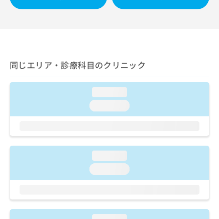
出
稿
クリ
資
稿
ニッ
の
料
クナ
の
お
の
ビサ
お
問
ご
イト
問
い
請
への
い
合
お問
求
合
合せ
わ
同じエリア・診療科目のクリニック
は
フォ
わ
せ
こ
ーム
せ
は
ち
とな
は
loading...
こ
ら
りま
こ
ち
す。
loading...
ち
ら
クリ
無
ら
ニッ
料
クの
資
情
予
料
報
約・
の
症状
拡
loading...
のご
ご
充
loading...
相談
請
の
など
求
お
はで
は
申
きま
こ
せん
し
ので
ち
込