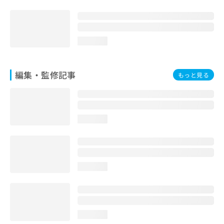
お
問
い
合
loading...
わ
せ
は
編集・監修記事
もっと見る
こ
ち
ら
loading...
loading...
loading...