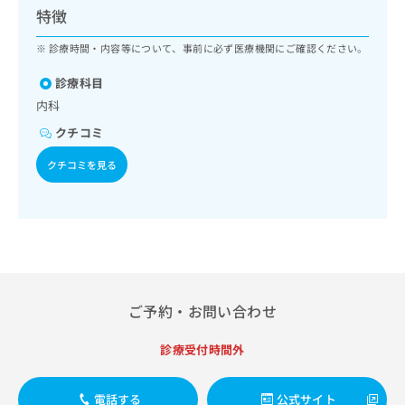
ッ
は
特徴
ク
こ
ナ
診療時間・内容等について、事前に必ず医療機関にご確認ください。
ち
ビ
ら
に
診療科目
関
内科
広
す
広
告
クチコミ
る
告
代
お
出
クチコミを見る
理
問
稿
店
い
の
合
の
お
わ
方
問
せ
い
は
は
合
こ
こ
わ
ち
ち
せ
ら
ご予約・お問い合わせ
ら
は
こ
診療受付時間外
こち
ち
広
らは
広
ら
告
マイ
告
出
ナビ
電話する
公式サイト