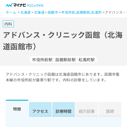
一
般
ホーム
北海道
北海道
函館市
市役所前
,
函館駅前
,
松風町
アドバンス・
ユ
内科
ー
ザ
アドバンス・クリニック函館（北海
ー
道函館市）
の
方
は
市役所前駅
函館駅前駅
松風町駅
こ
ち
アドバンス・クリニック函館は北海道函館市にあります。函館市電
ら
本線の市役所前が最寄り駅です。内科の診察をしています。
医
マ
療
イ
関
ナ
係
ビ
特徴
アクセス
診療時間
紹介記事
医師
者
ク
の
リ
方
ニ