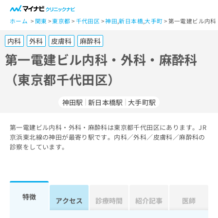
一
般
ホーム
関東
東京都
千代田区
神田
,
新日本橋
,
大手町
第一電建ビル内科
ユ
内科
外科
皮膚科
麻酔科
ー
ザ
第一電建ビル内科・外科・麻酔科
ー
（東京都千代田区）
の
方
は
神田駅
新日本橋駅
大手町駅
こ
ち
第一電建ビル内科・外科・麻酔科は東京都千代田区にあります。JR
ら
京浜東北線の神田が最寄り駅です。内科／外科／皮膚科／麻酔科の
診察をしています。
医
マ
療
イ
関
ナ
係
ビ
者
ク
特徴
アクセス
診療時間
紹介記事
医師
の
リ
方
ニ