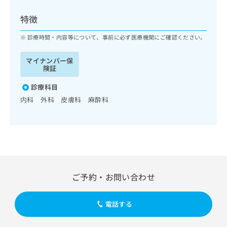
ッ
は
ク
こ
特徴
ナ
ち
ビ
診療時間・内容等について、事前に必ず医療機関にご確認ください。
ら
に
関
マイナンバー保
広
す
広
険証
告
る
告
代
お
診療科目
出
理
問
稿
内科 外科 皮膚科 麻酔科
店
い
の
合
の
お
わ
方
問
せ
い
は
は
合
こ
こ
わ
ち
ち
せ
ら
ご予約・お問い合わせ
ら
は
こ
こち
ち
広
電話する
らは
広
ら
告
マイ
告
出
ナビ