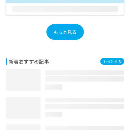
ご了
ら
み
承く
は
ださ
こ
無
い。
ち
料
ら
情
もっと見る
報
拡
掲
充
載
の
情
お
報
新着おすすめ記事
申
もっと見る
の
し
修
込
正
み
は
は
こ
loading...
こ
ち
ち
ら
ら
そ
loading...
の
他
の