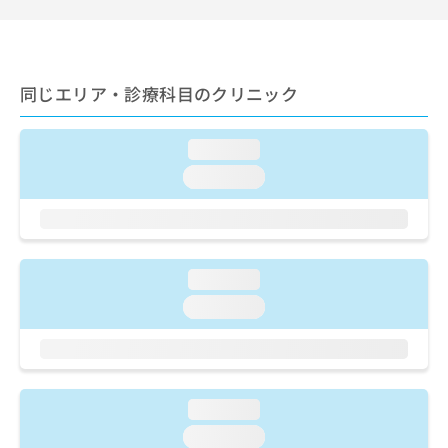
出
稿
クリ
資
稿
ニッ
の
料
クナ
の
お
の
ビサ
お
問
ご
イト
問
い
同じエリア・診療科目のクリニック
請
への
い
合
お問
求
合
合せ
わ
は
フォ
わ
せ
loading...
こ
ーム
せ
は
ち
loading...
とな
は
こ
ら
りま
こ
ち
す。
ち
ら
クリ
無
ら
ニッ
料
クの
資
情
loading...
予
料
報
約・
loading...
の
症状
拡
のご
ご
充
相談
請
の
など
求
お
はで
は
申
きま
loading...
こ
せん
し
ので
ち
loading...
込