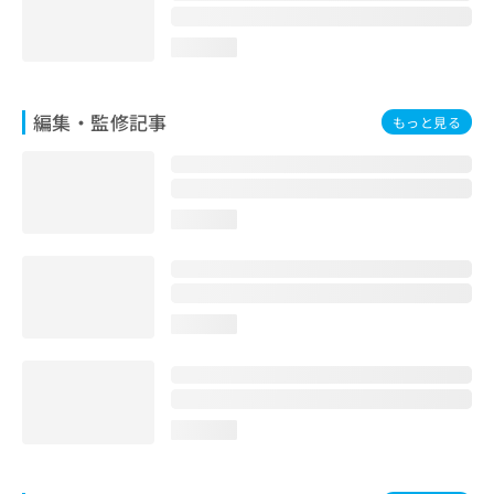
お
問
loading...
い
合
わ
編集・監修記事
もっと見る
せ
は
こ
ち
ら
loading...
loading...
loading...