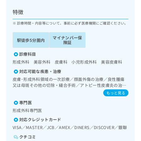
ッ
は
ク
こ
特徴
ナ
ち
ビ
診療時間・内容等について、事前に必ず医療機関にご確認ください。
ら
に
関
マイナンバー保
広
駅徒歩5分圏内
す
広
険証
告
る
告
代
お
診療科目
出
理
問
稿
形成外科 美容外科 皮膚科 小児形成外科 美容皮膚科
店
い
の
対応可能な疾患・治療
合
の
お
わ
皮膚･形成外科領域の一次診療／顔面外傷の治療／良性腫瘍
方
問
せ
又は母斑その他の切除・縫合手術／アトピー性皮膚炎の治療
い
は
／病理診断（専ら病理診断を担当する医師による診断）
は
合
もっと見る
こ
こ
わ
ち
専門医
ち
せ
ら
ら
形成外科専門医
は
こ
対応クレジットカード
こち
ち
広
VISA／MASTER／JCB／AMEX／DINERS／DISCOVER／銀聯
らは
広
ら
告
マイ
告
クチコミ
出
ナビ