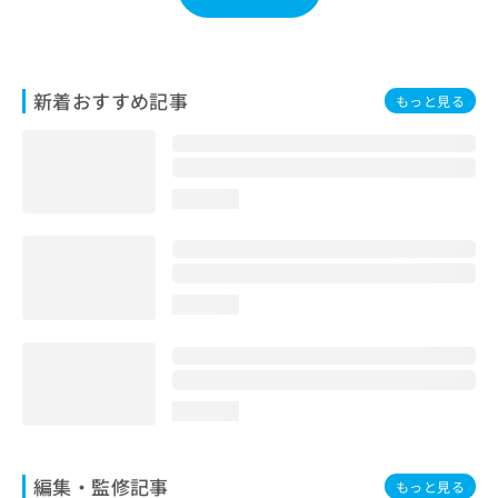
お
問
い
合
新着おすすめ記事
もっと見る
わ
せ
は
こ
ち
loading...
ら
loading...
loading...
編集・監修記事
もっと見る