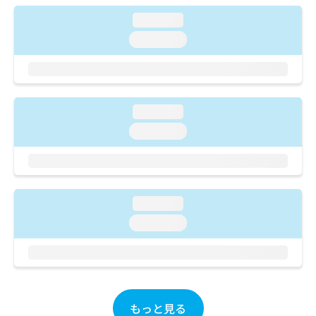
ご了
ら
み
承く
loading...
は
ださ
こ
無
い。
loading...
ち
料
ら
情
報
拡
掲
充
載
loading...
の
情
loading...
お
報
申
の
し
修
込
正
み
は
loading...
は
こ
こ
ち
loading...
ち
ら
ら
そ
の
他
もっと見る
の