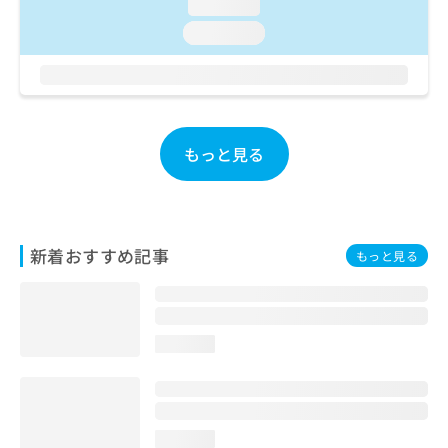
ご了
loading...
ら
み
承く
は
loading...
ださ
こ
無
い。
ち
料
ら
情
報
拡
掲
もっと見る
充
載
の
情
お
報
申
の
し
修
込
新着おすすめ記事
正
もっと見る
み
は
は
こ
こ
ち
ち
ら
loading...
ら
そ
の
他
loading...
の