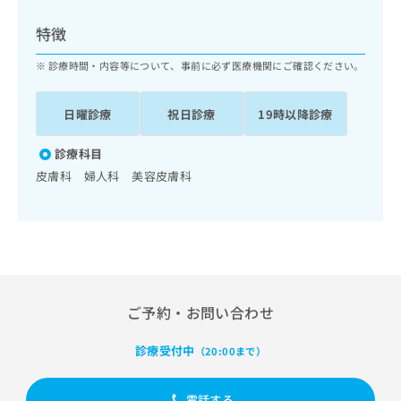
ッ
は
ク
こ
特徴
ナ
ち
ビ
診療時間・内容等について、事前に必ず医療機関にご確認ください。
ら
に
関
広
日曜診療
祝日診療
19時以降診療
す
広
告
る
告
代
お
診療科目
出
理
問
稿
皮膚科 婦人科 美容皮膚科
店
い
の
合
の
お
わ
方
問
せ
い
は
は
合
こ
こ
わ
ち
ち
せ
ら
ご予約・お問い合わせ
ら
は
こ
こち
診療受付中
ち
（20:00まで）
広
らは
広
ら
告
マイ
告
出
ナビ
電話する