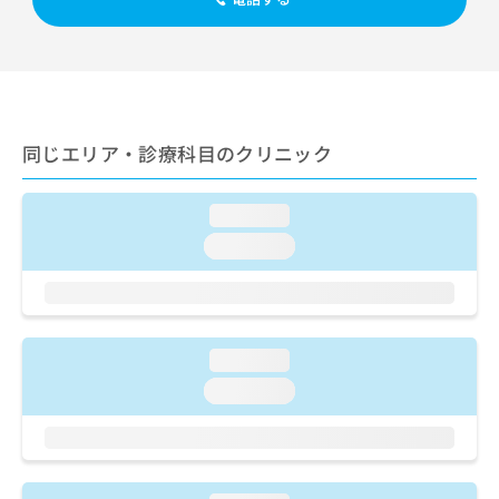
出
稿
クリ
資
稿
ニッ
の
料
クナ
の
お
の
ビサ
お
問
ご
イト
問
い
請
への
い
合
お問
求
合
合せ
わ
は
同じエリア・診療科目のクリニック
フォ
わ
せ
こ
ーム
せ
は
ち
とな
は
こ
ら
loading...
りま
こ
ち
す。
loading...
ち
ら
クリ
無
ら
ニッ
料
クの
資
情
予
料
報
約・
の
症状
拡
loading...
のご
ご
充
相談
loading...
請
の
など
求
お
はで
は
申
きま
こ
せん
し
ので
ち
込