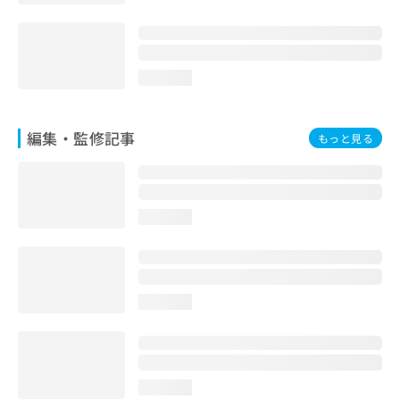
お
問
い
合
loading...
わ
せ
は
編集・監修記事
こ
もっと見る
ち
ら
loading...
loading...
loading...