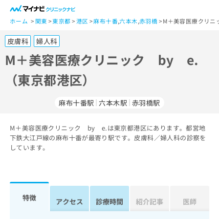
一
般
ホーム
関東
東京都
港区
麻布十番
,
六本木
,
赤羽橋
M＋美容医療クリニッ
ユ
皮膚科
婦人科
ー
ザ
M＋美容医療クリニック by e.
ー
（東京都港区）
の
方
は
麻布十番駅
六本木駅
赤羽橋駅
こ
ち
M＋美容医療クリニック by e.は東京都港区にあります。都営地
ら
下鉄大江戸線の麻布十番が最寄り駅です。皮膚科／婦人科の診察を
しています。
医
マ
療
イ
関
ナ
係
ビ
者
ク
特徴
アクセス
診療時間
紹介記事
医師
の
リ
方
ニ