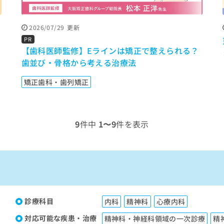
2026/07/29
更新
間
PR
【歯科医師監修】Eラインは矯正で整えられる？
歯並び・骨格から考える治療法
矯正歯科・歯列矯正
9
件中
1〜9
件を表示
診療科目
内科
精神科
心療内科
対応可能な疾患・治療
精神科・神経科領域の一次診療
精