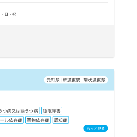
月・日・祝
元町駅
新道東駅
環状通東駅
うつ病又は躁うつ病
睡眠障害
コール依存症
薬物依存症
認知症
もっと見る