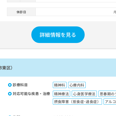
休診日
詳細情報を見る
市東区）
診療科目
精神科
心療内科
対応可能な疾患・治療
精神療法
心身医学療法
思春期の
摂食障害（拒食症･過食症）
アル