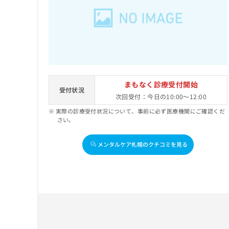
せ
こち
ち
らは
は
マイ
こ
ら
ナビ
ち
クリ
ら
ニッ
クナ
広
ビサ
広
資
イト
告
告
への
料
出
まもなく診療受付開始
出
お問
受付状況
の
稿
次回受付：今日の10:00～12:00
合せ
稿
ご
の
フォ
の
実際の診療受付状況について、事前に必ず医療機関にご確認くだ
請
お
ーム
お
さい。
求
問
とな
問
りま
は
い
い
す。
こ
合
メンタルケア札幌のクチコミを見る
合
クリ
ち
わ
ニッ
わ
ら
せ
クの
せ
は
予
は
約・
こ
こ
無
症状
ち
ち
のご
料
ら
相談
ら
情
など
報
はで