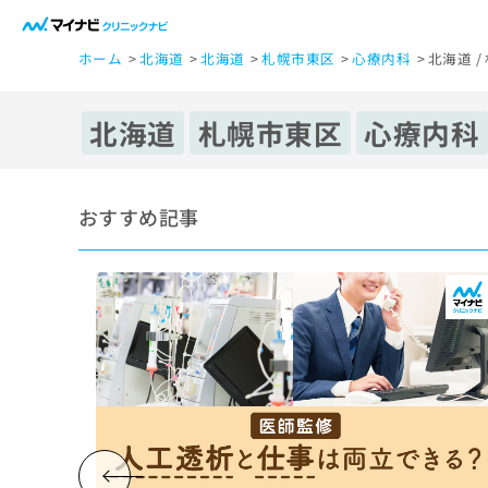
一
ホーム
北海道
北海道
札幌市東区
心療内科
北海道 
般
ユ
ー
北海道
札幌市東区
心療内科
ザ
ー
の
おすすめ記事
方
は
こ
ち
ら
医
マ
療
イ
ナ
関
ビ