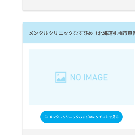
拡
資
きま
充
料
せん
の
ので
の
ご了
お
ご
承く
申
請
ださ
メンタルクリニックむすびめ（北海道札幌市東
し
求
い。
込
は
み
こ
は
ち
こ
ら
ち
ら
無
料
掲
情
載
報
情
拡
報
充
の
の
修
お
メンタルクリニックむすびめのクチコミを見る
正
申
は
し
こ
込