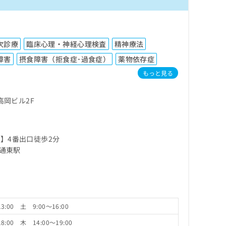
次診療
臨床心理・神経心理検査
精神療法
障害
摂食障害（拒食症･過食症）
薬物依存症
もっと見る
高岡ビル2F
】4番出口徒歩2分
通東駅
3:00 土 9:00～16:00
8:00 木 14:00～19:00