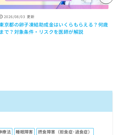
2026/08/03
更新
2026
東京都の卵子凍結助成金はいくらもらえる？何歳
「よ
まで？対象条件・リスクを医師が解説
調、自
を解
神療法
睡眠障害
摂食障害（拒食症･過食症）