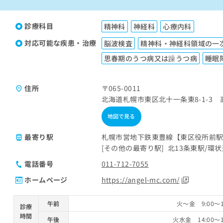
診療科目
精神科
神経科
心療内科
対応可能な疾患・治療
脳波検査
精神科・神経科領域の一
思春期のうつ病又は躁うつ病
睡眠
住所
〒065-0011
北海道札幌市東区北十一条東8-1-3 
地図で見る
最寄り駅
札幌市営地下鉄東豊線【東区役所前駅
その他の最寄り駅
北13条東駅
環状
電話番号
011-712-7055
ホームページ
https://angel-mc.com/
午前
火～金 9:00～1
診療
時間
午後
火水金 14:00～1