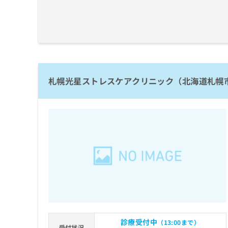
ち
み
ら
は
こ
ち
そ
ら
の
他
の
札幌光星ストレスケアクリニック（北海道札幌
お
問
い
合
わ
せ
は
こ
ち
ら
診療受付中
（13:00まで）
受付状況