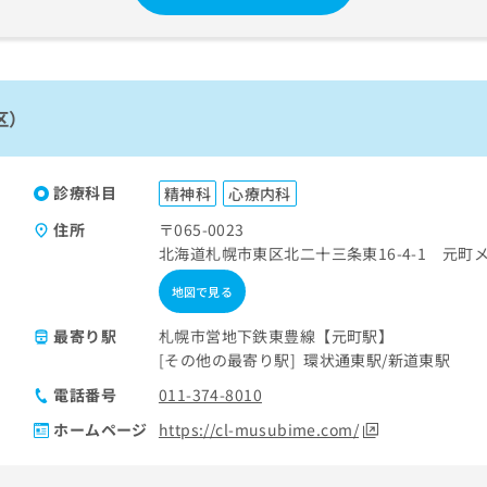
区）
診療科目
精神科
心療内科
住所
〒065-0023
北海道札幌市東区北二十三条東16-4-1 元町
地図で見る
最寄り駅
札幌市営地下鉄東豊線【元町駅】
その他の最寄り駅
環状通東駅
新道東駅
電話番号
011-374-8010
ホームページ
https://cl-musubime.com/