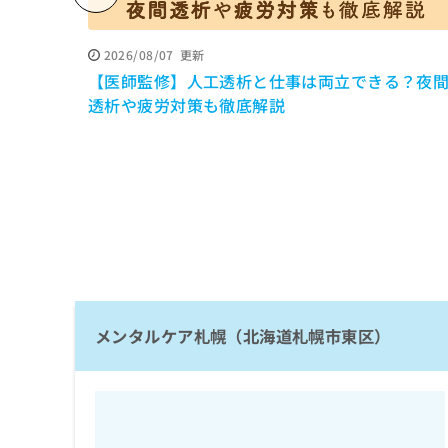
係
ク
者
リ
の
ニ
2026/08/07
更新
ッ
方
【医師監修】人工透析と仕事は両立できる？夜
ク
は
透析や疲労対策も徹底解説
ナ
こ
ビ
ち
に
関
ら
す
る
お
広
広
問
告
告
い
出
代
合
稿
わ
理
の
メンタルケア札幌（北海道札幌市東区）
せ
店
お
は
の
問
こ
い
方
ち
合
ら
は
わ
こ