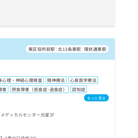
東区役所前駅
北13条東駅
環状通東駅
床心理・神経心理検査
精神療法
心身医学療法
障害
摂食障害（拒食症･過食症）
認知症
もっと見る
 メディカルセンター光星3F
】4番出口徒歩2分