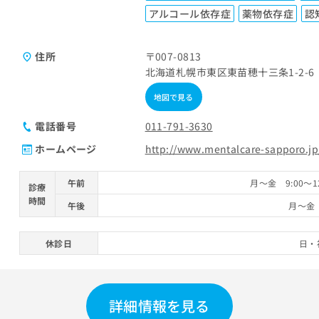
アルコール依存症
薬物依存症
認
住所
〒007-0813
北海道札幌市東区東苗穂十三条1-2-6
地図で見る
電話番号
011-791-3630
ホームページ
http://www.mentalcare-sapporo.jp
午前
月～金 9:00～12
診療
時間
午後
月～金 
休診日
日・
詳細情報を見る