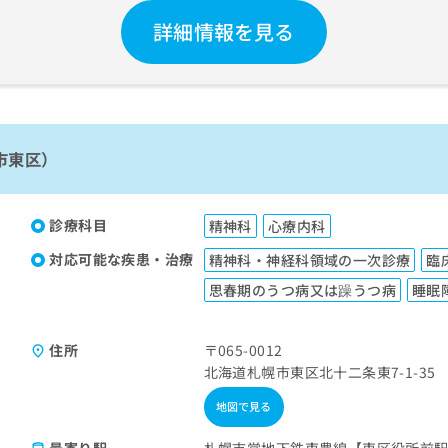
詳細情報を見る
市東区）
診療科目
精神科
心療内科
対応可能な疾患・治療
精神科・神経科領域の一次診療
臨
思春期のうつ病又は躁うつ病
睡眠
住所
〒065-0012
北海道札幌市東区北十二条東7-1-35
地図で見る
最寄り駅
札幌市営地下鉄東豊線【東区役所前駅