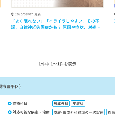
2026/08/07
更新
間
「よく眠れない」「イライラしやすい」その不
調、自律神経失調症かも？ 原因や症状、対処法
を解説【医師監修】
1
件中
1〜1
件を表示
幌市豊平区）
診療科目
形成外科
皮膚科
対応可能な疾患・治療
皮膚･形成外科領域の一次診療
真