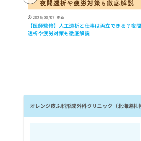
係
ク
者
リ
の
ニ
2026/08/07
更新
ッ
方
【医師監修】人工透析と仕事は両立できる？夜
ク
は
透析や疲労対策も徹底解説
ナ
こ
ビ
ち
に
関
ら
す
る
お
広
広
問
告
告
い
出
代
合
稿
わ
理
の
オレンジ皮ふ科形成外科クリニック（北海道札
せ
店
お
は
の
問
こ
い
方
ち
合
ら
は
わ
こ