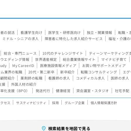
験者の就活
看護学生向け
医学生・研修医向け
独立・開業情報
転職・
ミドル・シニアの求人
障害者に特化した求人紹介サービス
福祉・介護の
総合・専門ニュース
10代のチャレンジサイト
ティーンマーケティング
ウエディング情報
世界遺産検定
総合農業情報サイト
マイナビ子育て
tudy
My CareerID
医療施設情報メディア
お買い物サポートメディア
ーム業界の転職
20代・第二新卒
新卒紹介
転職コンサルティング
エグ
顧問紹介
薬剤師の転職
看護師の求人
コメディカル求人
医師の求人
支援
外国人材の紹介
率化支援（BPO）
発送代行
健康経営
貸会議室・スタジオ
社宅手配
アクセス
サスティナビリティ
採用
グループ企業
個人情報保護方針
検索結果を地図で見る