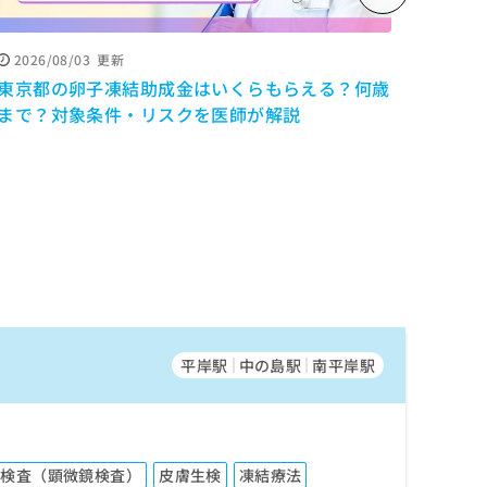
2026/08/03
更新
2026
東京都の卵子凍結助成金はいくらもらえる？何歳
寝だめ
まで？対象条件・リスクを医師が解説
けの
修】
平岸駅
中の島駅
南平岸駅
菌検査（顕微鏡検査）
皮膚生検
凍結療法