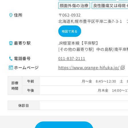
顔面外傷の治療
良性腫瘍又は母斑
住所
〒062-0932
北海道札幌市豊平区平岸二条7-3-1 ア
地図で見る
最寄り駅
JR根室本線【平岸駅】
その他の最寄り駅
中の島駅
南平岸
電話番号
011-837-2111
ホームページ
https://www.orange-hifuka.jp/
午前
月～金 8:45～12:30 土 
診療
時間
午後
月木金 14:00～1
休診日