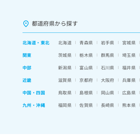
ち
み
ら
は
こ
都道府県から探す
ち
そ
ら
の
他
北海道
・
東北
北海道
青森県
岩手県
宮城県
の
お
関東
茨城県
栃木県
群馬県
埼玉県
問
い
中部
新潟県
富山県
石川県
福井県
合
わ
近畿
滋賀県
京都府
大阪府
兵庫県
せ
は
中国・四国
鳥取県
島根県
岡山県
広島県
こ
ち
九州・沖縄
福岡県
佐賀県
長崎県
熊本県
ら