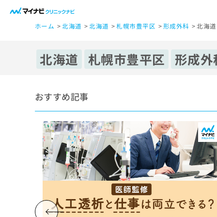
一
ホーム
北海道
北海道
札幌市豊平区
形成外科
北海道
般
ユ
ー
北海道
札幌市豊平区
形成外
ザ
ー
の
おすすめ記事
方
は
こ
ち
ら
医
マ
療
イ
ナ
関
ビ