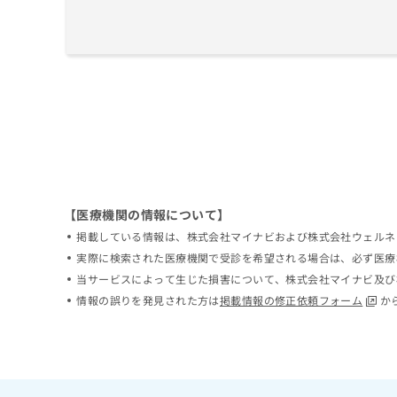
拡
資
きま
充
料
せん
の
ので
の
ご了
お
ご
承く
申
請
ださ
し
求
い。
込
は
み
こ
は
ち
こ
ら
ち
ら
【医療機関の情報について】
無
料
掲載している情報は、株式会社マイナビおよび株式会社ウェルネ
掲
情
実際に検索された医療機関で受診を希望される場合は、必ず医療
載
報
当サービスによって生じた損害について、株式会社マイナビ及び
情
拡
情報の誤りを発見された方は
掲載情報の修正依頼フォーム
か
報
充
の
の
修
お
正
申
は
し
こ
込