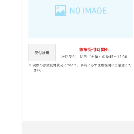
せ
こち
ち
らは
は
マイ
こ
ら
ナビ
ち
クリ
ら
ニッ
クナ
広
ビサ
広
資
イト
告
告
への
料
出
診療受付時間外
出
お問
受付状況
の
稿
次回受付：明日（土曜）の8:45～12:00
合せ
稿
ご
の
フォ
の
実際の診療受付状況について、事前に必ず医療機関にご確認くだ
請
お
ーム
お
さい。
求
問
とな
問
りま
は
い
い
す。
こ
合
合
クリ
ち
わ
ニッ
わ
ら
せ
クの
せ
は
予
は
約・
こ
こ
無
症状
ち
ち
のご
料
ら
相談
ら
情
など
報
はで