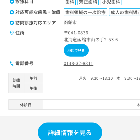
診療科目
歯科
矯正歯科
小児歯科
対応可能な疾患・治療
歯科領域の一次診療
成人の歯科矯
函館市
訪問診療対応エリア
住所
〒041-0836
北海道函館市山の手2-53-6
地図で見る
電話番号
0138-32-8811
午前
月火 9:30～18:30 水 9:30～19
診療
時間
午後
休診日
詳細情報を見る