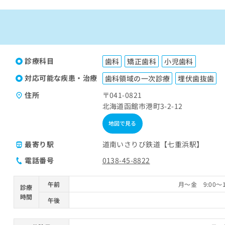
診療科目
歯科
矯正歯科
小児歯科
対応可能な疾患・治療
歯科領域の一次診療
埋伏歯抜歯
住所
〒041-0821
北海道函館市港町3-2-12
地図で見る
最寄り駅
道南いさりび鉄道【七重浜駅】
電話番号
0138-45-8822
午前
月～金 9:00～1
診療
時間
午後