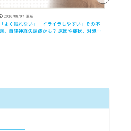
2026/08/07
更新
2026
「よく眠れない」「イライラしやすい」その不
寝だめ
調、自律神経失調症かも？ 原因や症状、対処法
けの
を解説【医師監修】
修】