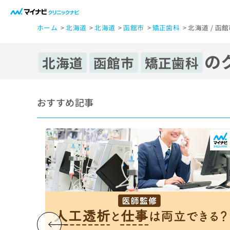
一
ホーム
北海道
北海道
函館市
矯正歯科
北海道 / 函
般
ユ
の
ー
北海道
函館市
矯正歯科
ザ
ー
の
おすすめ記事
方
は
こ
ち
ら
医
マ
療
イ
ナ
関
ビ