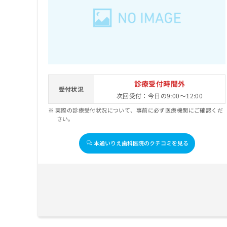
せ
こち
ち
らは
は
マイ
こ
ら
ナビ
ち
クリ
ら
ニッ
クナ
広
ビサ
広
資
イト
告
告
への
料
出
診療受付時間外
出
お問
受付状況
の
稿
次回受付：今日の9:00～12:00
合せ
稿
ご
の
フォ
の
実際の診療受付状況について、事前に必ず医療機関にご確認くだ
請
お
ーム
お
さい。
求
問
とな
問
りま
は
い
い
す。
こ
合
本通いりえ歯科医院のクチコミを見る
合
クリ
ち
わ
ニッ
わ
ら
せ
クの
せ
は
予
は
約・
こ
こ
無
症状
ち
ち
のご
料
ら
相談
ら
情
など
報
はで