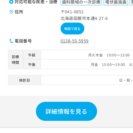
対応可能な疾患・治療
歯科領域の一次診療
埋伏歯抜歯
住所
〒041-0851
北海道函館市本通4-27-6
地図で見る
電話番号
0138-55-5959
午前
月火木金 10:00～13:00
診療
時間
午後
月金 15:00～19:00 火
休診日
日・祝
詳細情報を見る