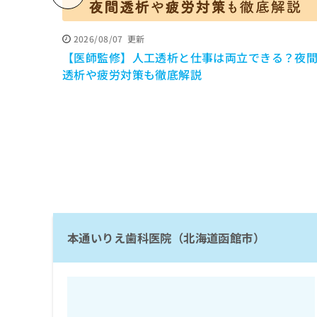
係
ク
者
リ
の
ニ
2026/08/07
更新
ッ
方
【医師監修】人工透析と仕事は両立できる？夜
ク
は
透析や疲労対策も徹底解説
ナ
こ
ビ
ち
に
関
ら
す
る
お
広
広
問
告
告
い
出
代
合
稿
わ
理
の
本通いりえ歯科医院（北海道函館市）
せ
店
お
は
の
問
こ
い
方
ち
合
ら
は
わ
こ