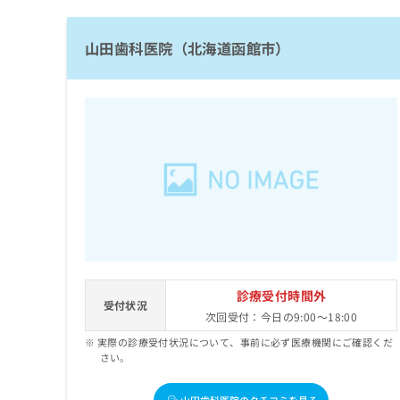
拡
資
きま
充
料
せん
の
ので
の
山田歯科医院（北海道函館市）
ご了
お
ご
承く
申
請
ださ
し
求
い。
込
は
み
こ
は
ち
こ
ら
ち
ら
無
料
掲
情
載
報
情
拡
診療受付時間外
受付状況
報
充
次回受付：今日の9:00～18:00
の
の
実際の診療受付状況について、事前に必ず医療機関にご確認くだ
修
お
さい。
正
申
は
し
こ
込