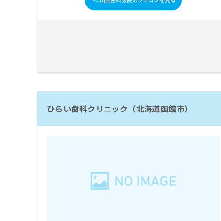
山田歯科医院のクチコミを見る
ち
み
ら
は
こ
ち
そ
ら
の
他
の
お
問
い
ひらい歯科クリニック（北海道函館市）
合
わ
せ
は
こ
ち
ら