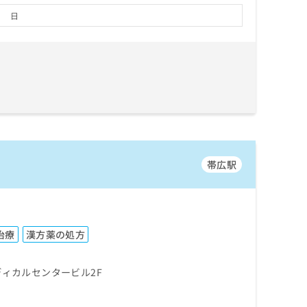
日
帯広駅
治療
漢方薬の処方
ディカルセンタービル2F