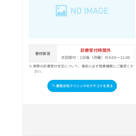
せ
こち
ち
らは
は
マイ
こ
ら
ナビ
ち
クリ
ら
ニッ
クナ
広
ビサ
広
資
イト
告
告
への
料
出
診療受付時間外
出
お問
受付状況
の
稿
次回受付：2日後（月曜）の9:00～12:00
合せ
稿
ご
の
フォ
の
実際の診療受付状況について、事前に必ず医療機関にご確認くだ
請
お
ーム
お
さい。
求
問
とな
問
りま
は
い
い
す。
こ
合
慶愛女性クリニックのクチコミを見る
合
クリ
ち
わ
ニッ
わ
ら
せ
クの
せ
は
予
は
約・
こ
こ
無
症状
ち
ち
のご
料
ら
相談
ら
情
など
報
はで