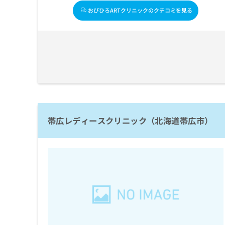
ち
み
おびひろARTクリニックのクチコミを見る
ら
は
こ
ち
そ
ら
の
他
の
お
問
い
合
帯広レディースクリニック（北海道帯広市）
わ
せ
は
こ
ち
ら