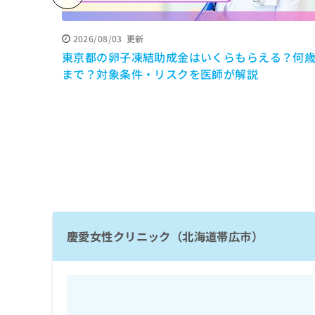
係
ク
者
リ
の
ニ
2026/08/03
更新
ッ
方
東京都の卵子凍結助成金はいくらもらえる？何
ク
は
まで？対象条件・リスクを医師が解説
ナ
こ
ビ
ち
に
関
ら
す
る
お
広
広
問
告
告
い
出
代
合
稿
わ
理
の
慶愛女性クリニック（北海道帯広市）
せ
店
お
は
の
問
こ
い
方
ち
合
ら
は
わ
こ