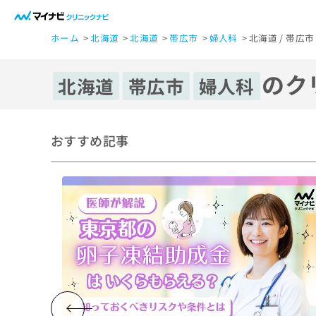
一
ホーム
北海道
北海道
帯広市
婦人科
北海道 / 帯広
般
ユ
のク
ー
北海道
帯広市
婦人科
ザ
ー
の
おすすめ記事
方
は
こ
ち
ら
医
マ
療
イ
ナ
関
ビ