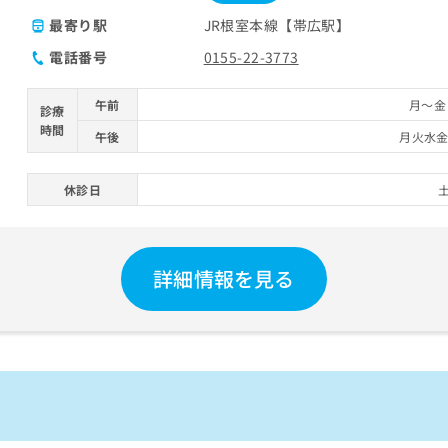
最寄り駅
JR根室本線【帯広駅】
電話番号
0155-22-3773
午前
月～金 
診療
時間
午後
月火水金 
休診日
詳細情報を見る