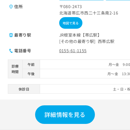
住所
〒080-2473
北海道帯広市西二十三条南2-16
地図で見る
最寄り駅
JR根室本線【帯広駅】
その他の最寄り駅
西帯広駅
電話番号
0155-61-1155
午前
月～金 9:00
診療
時間
午後
月～金 13:3
休診日
土・日・
詳細情報を見る