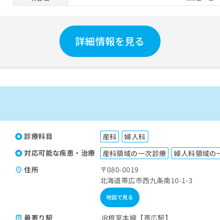
詳細情報を見る
診療科目
産科
婦人科
対応可能な疾患・治療
産科領域の一次診療
婦人科領域の
住所
〒080-0019
北海道帯広市西九条南10-1-3
地図で見る
最寄り駅
JR根室本線【帯広駅】