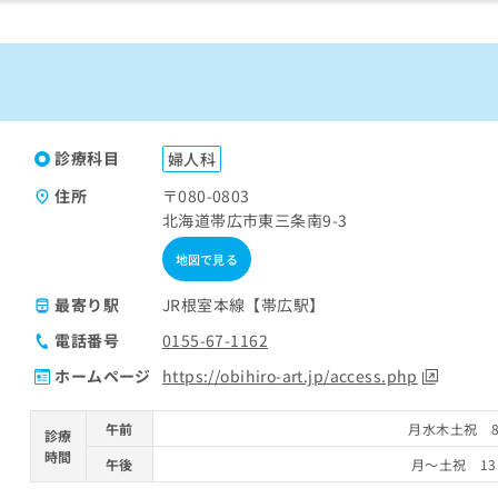
診療科目
婦人科
住所
〒080-0803
北海道帯広市東三条南9-3
地図で見る
最寄り駅
JR根室本線【帯広駅】
電話番号
0155-67-1162
ホームページ
https://obihiro-art.jp/access.php
午前
月水木土祝 8:
診療
時間
午後
月～土祝 13: