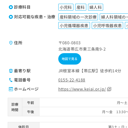
診療科目
小児科
産科
婦人科
対応可能な疾患・治療
産科領域の一次診療
婦人科領域の
小児循環器疾患
小児呼吸器疾患
住所
〒080-0803
北海道帯広市東三条南9-2
地図で見る
最寄り駅
JR根室本線【帯広駅】徒歩約14分
電話番号
0155-22-4188
ホームページ
https://www.keiai.or.jp/
午前
月～土 
診療
時間
午後
月～金 13:30
休診日
第3土・日