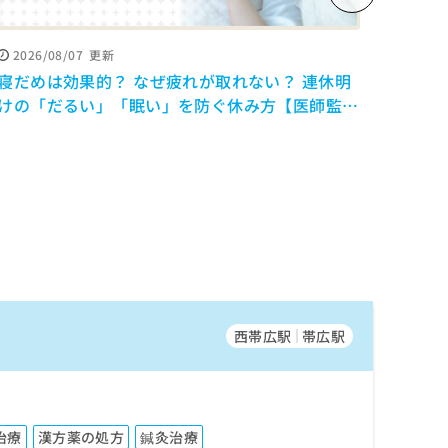
2026/08/07
更新
2026
寝だめは効果的？ なぜ疲れが取れない？ 連休明
「よ
けの「だるい」「眠い」を防ぐ休み方【医師監
調、自
修】
を解
西帯広駅
帯広駅
治療
漢方薬の処方
鍼灸治療