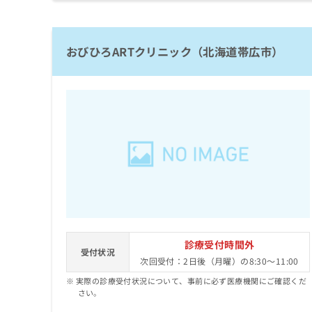
拡
資
きま
充
料
せん
の
ので
の
ご了
お
ご
おびひろARTクリニック（北海道帯広市）
承く
申
請
ださ
し
求
い。
込
は
み
こ
は
ち
こ
ら
ち
ら
無
料
掲
情
載
報
情
拡
報
充
診療受付時間外
受付状況
の
の
次回受付：2日後（月曜）の8:30～11:00
修
お
実際の診療受付状況について、事前に必ず医療機関にご確認くだ
正
申
さい。
は
し
こ
込