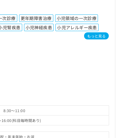
一次診療
更年期障害治療
小児領域の一次診療
小児腎疾患
小児神経疾患
小児アレルギー疾患
もっと見る
8:30～11:00
～16:00(科目毎時間あり)
・祝・年末年始・お盆