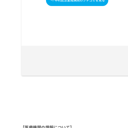
中村記念愛成病院のクチコミを見る
ち
み
ら
は
こ
ち
そ
ら
の
他
の
お
問
い
合
わ
せ
は
こ
ち
ら
【医療機関の情報について】