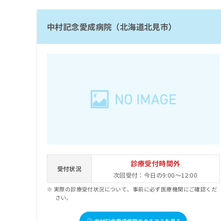
拡
資
きま
充
料
せん
の
ので
の
中村記念愛成病院（北海道北見市）
ご了
お
ご
承く
申
請
ださ
し
求
い。
込
は
み
こ
は
ち
こ
ら
ち
ら
無
料
掲
情
載
報
情
拡
診療受付時間外
受付状況
報
充
次回受付：今日の9:00～12:00
の
の
実際の診療受付状況について、事前に必ず医療機関にご確認くだ
修
お
さい。
正
申
は
し
こ
込