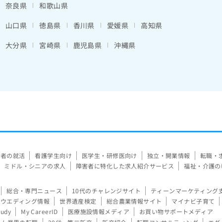
奈良県
和歌山県
山口県
徳島県
香川県
愛媛県
高知県
大分県
宮崎県
鹿児島県
沖縄県
験者の就活
看護学生向け
医学生・研修医向け
独立・開業情報
転職・
ミドル・シニアの求人
障害者に特化した求人紹介サービス
福祉・介護の
総合・専門ニュース
10代のチャレンジサイト
ティーンマーケティング
ウエディング情報
世界遺産検定
総合農業情報サイト
マイナビ子育て
tudy
My CareerID
医療施設情報メディア
お買い物サポートメディア