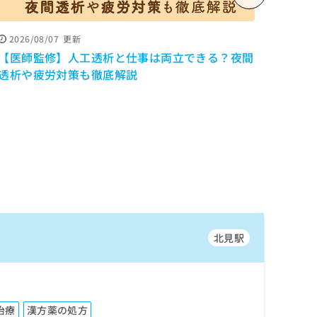
2026/08/07
更新
2026
【医師監修】人工透析と仕事は両立できる？夜間
寝だめ
透析や疲労対策も徹底解説
けの
修】
北見駅
治療
漢方薬の処方