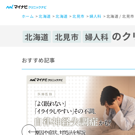
一
ホーム
北海道
北海道
北見市
婦人科
北海道 / 北見
般
ユ
のク
ー
北海道
北見市
婦人科
ザ
ー
の
おすすめ記事
方
は
こ
ち
ら
医
マ
療
イ
ナ
関
ビ