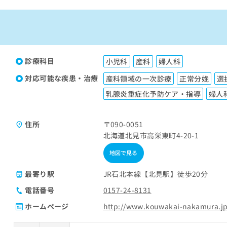
診療科目
小児科
産科
婦人科
対応可能な疾患・治療
産科領域の一次診療
正常分娩
選
乳腺炎重症化予防ケア・指導
婦人
住所
〒090-0051
北海道北見市高栄東町4-20-1
地図で見る
最寄り駅
JR石北本線【北見駅】徒歩20分
電話番号
0157-24-8131
ホームページ
http://www.kouwakai-nakamura.jp