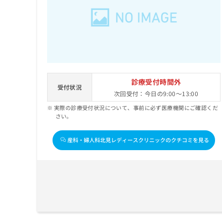
せ
こち
ち
らは
は
マイ
こ
ら
ナビ
ち
クリ
ら
ニッ
クナ
広
ビサ
広
資
イト
告
告
への
料
出
診療受付時間外
出
お問
受付状況
の
稿
次回受付：今日の9:00～13:00
合せ
稿
ご
の
フォ
の
実際の診療受付状況について、事前に必ず医療機関にご確認くだ
請
お
ーム
お
さい。
求
問
とな
問
りま
は
い
い
す。
こ
合
産科・婦人科北見レディースクリニックのクチコミを見る
合
クリ
ち
わ
ニッ
わ
ら
せ
クの
せ
は
予
は
約・
こ
こ
無
症状
ち
ち
のご
料
ら
相談
ら
情
など
報
はで