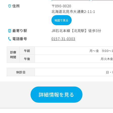
住所
〒090-0020
北海道北見市大通東2-11-1
地図で見る
最寄り駅
JR石北本線【北見駅】徒歩3分
電話番号
0157-31-0303
午前
月～金 9:00～1
診療
時間
午後
月火木金 
休診日
日・
詳細情報を見る