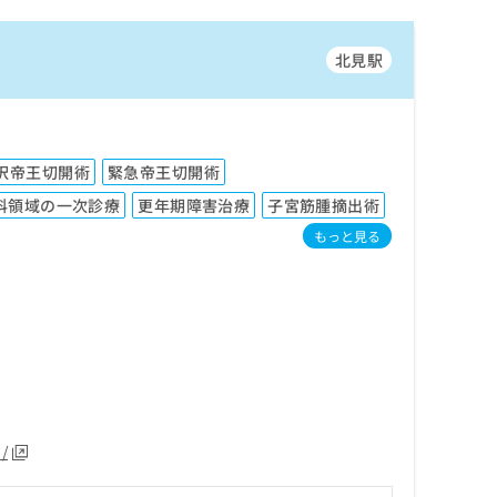
北見駅
択帝王切開術
緊急帝王切開術
科領域の一次診療
更年期障害治療
子宮筋腫摘出術
もっと見る
/