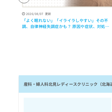
係
ク
者
リ
の
ニ
2026/08/07
更新
ッ
方
「よく眠れない」「イライラしやすい」その不
ク
は
調、自律神経失調症かも？ 原因や症状、対処法
ナ
を解説【医師監修】
こ
ビ
ち
に
関
ら
す
る
お
広
広
問
告
告
い
出
代
合
稿
わ
理
の
産科・婦人科北見レディースクリニック（北海
せ
店
お
は
の
問
こ
い
方
ち
合
ら
は
わ
こ