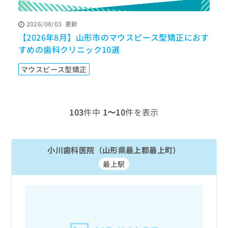
ッ
は
ク
こ
2026/08/03
更新
ナ
ち
【2026年8月】山形市のマウスピース型矯正におす
【
ビ
ら
に
すめの歯科クリニック10選
歯
関
広
す
広
マウスピース型矯正
告
る
告
代
お
出
理
問
稿
店
い
の
103
件中
1〜10
件を表示
合
の
お
わ
方
問
せ
い
は
は
小川歯科医院（山形県最上郡最上町）
合
こ
こ
わ
ち
最上駅
ち
せ
ら
ら
は
こ
こち
ち
広
らは
広
ら
告
マイ
告
出
ナビ