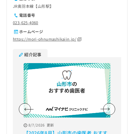
JR奥羽本線【山形駅】
電話番号
023-625-4060
ホームページ
https://mori-ohnumashikaiin.jp/
紹介記事
8/7/2026
更新
8/3/20
【2026年8月】山形市の歯医者 おすす
【202