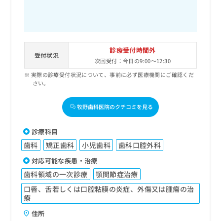
診療受付時間外
受付状況
次回受付：今日の9:00～12:30
実際の診療受付状況について、事前に必ず医療機関にご確認くだ
さい。
牧野歯科医院のクチコミを見る
診療科目
歯科
矯正歯科
小児歯科
歯科口腔外科
対応可能な疾患・治療
歯科領域の一次診療
顎関節症治療
口唇、舌若しくは口腔粘膜の炎症、外傷又は腫瘍の治
療
住所