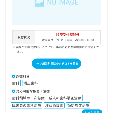
出
稿
クリ
資
稿
ニッ
の
料
クナ
の
お
の
ビサ
お
問
ご
イト
問
い
請
への
い
合
お問
求
合
合せ
わ
は
診療受付時間外
フォ
わ
受付状況
せ
こ
次回受付：2日後（月曜）の8:00～12:00
ーム
せ
は
ち
とな
は
実際の診療受付状況について、事前に必ず医療機関にご確認くだ
こ
ら
りま
さい。
こ
ち
す。
ち
ら
クリ
無
ら
ニッ
小川歯科医院のクチコミを見る
料
クの
資
情
予
料
報
約・
診療科目
の
症状
拡
歯科
矯正歯科
のご
ご
充
相談
請
の
対応可能な疾患・治療
など
求
お
はで
歯科領域の一次診療
成人の歯科矯正治療
は
申
きま
こ
せん
障害者の歯科治療
埋伏歯抜歯
顎関節症治療
し
ので
ち
込
もっと見る