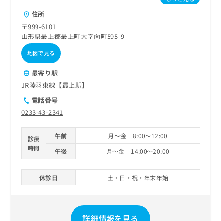
ご了
ら
み
承く
住所
は
ださ
こ
無
〒999-6101
い。
ち
料
山形県最上郡最上町大字向町595-9
ら
情
地図で見る
報
拡
掲
最寄り駅
充
載
JR陸羽東線【最上駅】
の
情
お
報
電話番号
申
の
0233-43-2341
し
修
込
正
み
午前
月～金 8:00～12:00
は
診療
は
こ
時間
午後
月～金 14:00～20:00
こ
ち
ち
ら
ら
休診日
土・日・祝・年末年始
そ
の
他
詳細情報を見る
の