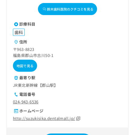
お
鈴木歯科医院のクチコミを見る
問
い
合
診療科目
わ
歯科
せ
は
住所
こ
〒963-8823
ち
福島県郡山市古川50-1
ら
地図で見る
最寄り駅
JR東北新幹線【郡山駅】
電話番号
024-943-6536
ホームページ
http://suzukisika.dentalmall.jp/