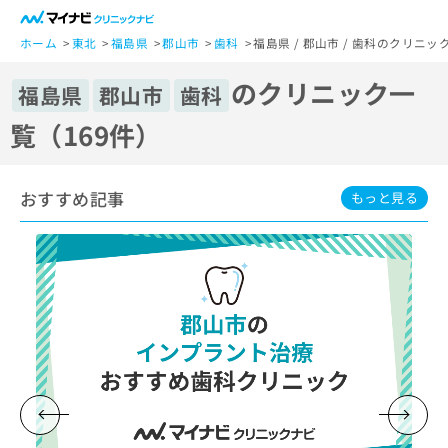
一
般
ホーム
東北
福島県
郡山市
歯科
福島県 / 郡山市 / 歯科のクリニッ
ユ
のクリニック一
ー
福島県
郡山市
歯科
ザ
覧（169件）
ー
の
方
おすすめ記事
は
もっと見る
こ
ち
ら
医
マ
療
イ
関
ナ
係
ビ
者
ク
の
リ
方
ニ