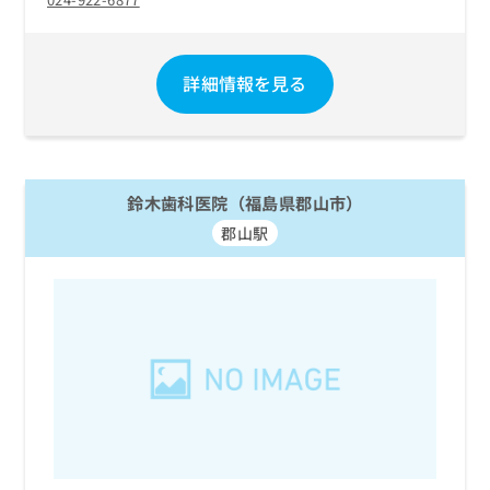
ご了
ら
み
承く
は
ださ
こ
無
い。
ち
料
詳細情報を見る
ら
情
報
拡
掲
充
載
の
情
鈴木歯科医院（福島県郡山市）
お
報
郡山駅
申
の
し
修
込
正
み
は
は
こ
こ
ち
ち
ら
ら
そ
の
他
の