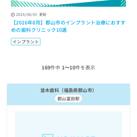
ッ
は
ク
こ
2026/08/03
更新
ナ
ち
【2026年8月】郡山市のインプラント治療におすす
【
ビ
ら
に
めの歯科クリニック10選
関
広
す
広
インプラント
告
る
告
代
お
出
理
問
稿
店
い
の
169
件中
1〜10
件を表示
合
の
お
わ
方
問
せ
い
は
は
並木歯科（福島県郡山市）
合
こ
こ
わ
ち
郡山富田駅
ち
せ
ら
ら
は
こ
こち
ち
広
らは
広
ら
告
マイ
告
出
ナビ