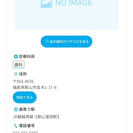
出
稿
クリ
資
稿
ニッ
の
料
クナ
の
お
の
ビサ
お
問
ご
イト
問
い
請
への
い
合
お問
求
合
合せ
わ
は
並木歯科のクチコミを見る
フォ
わ
せ
こ
ーム
せ
は
ち
とな
は
こ
診療科目
ら
りま
こ
ち
す。
歯科
ち
ら
クリ
無
ら
ニッ
住所
料
クの
〒963-8026
資
情
予
福島県郡山市並木1-17-8
料
報
約・
の
症状
拡
地図で見る
のご
ご
充
相談
請
の
など
最寄り駅
求
お
はで
JR磐越西線【郡山富田駅】
は
申
きま
こ
せん
し
電話番号
ので
ち
込
024-922-6877