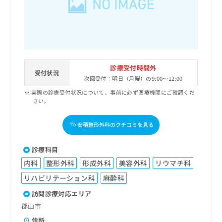
出
稿
クリ
資
稿
ニッ
の
料
クナ
の
お
の
ビサ
お
問
ご
イト
問
い
請
への
い
合
お問
求
合
合せ
わ
は
診療受付時間外
フォ
わ
受付状況
せ
こ
次回受付：明日（月曜）の9:00～12:00
ーム
せ
は
ち
とな
は
実際の診療受付状況について、事前に必ず医療機関にご確認くだ
こ
ら
りま
さい。
こ
ち
す。
ち
ら
クリ
無
ら
ニッ
安積整形外科のクチコミを見る
料
クの
資
情
予
料
報
約・
診療科目
の
症状
拡
内科
整形外科
形成外科
美容外科
リウマチ科
のご
ご
充
相談
請
の
リハビリテーション科
麻酔科
など
求
お
はで
訪問診療対応エリア
は
申
きま
こ
郡山市
せん
し
ので
ち
込
住所