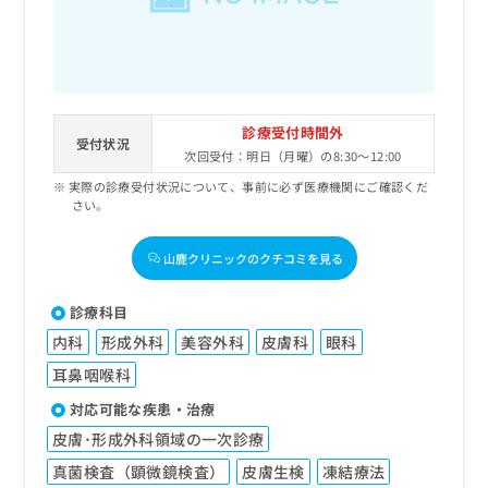
診療受付時間外
受付状況
次回受付：明日（月曜）の8:30～12:00
実際の診療受付状況について、事前に必ず医療機関にご確認くだ
さい。
山鹿クリニックのクチコミを見る
診療科目
内科
形成外科
美容外科
皮膚科
眼科
耳鼻咽喉科
対応可能な疾患・治療
皮膚･形成外科領域の一次診療
真菌検査（顕微鏡検査）
皮膚生検
凍結療法