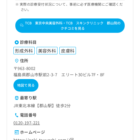
実際の診療受付状況について、事前に必ず医療機関にご確認くだ
さい。
TCB 東京中央美容外科・TCB スキンクリニック 郡山院の
クチコミを見る
診療科目
形成外科
美容外科
皮膚科
住所
〒963-8002
福島県郡山市駅前2-3-7 エリート30ビル7F・8F
地図で見る
最寄り駅
JR東北本線【郡山駅】徒歩2分
電話番号
0120-197-221
ホームページ
https://aoki-tsuyoshi.com/