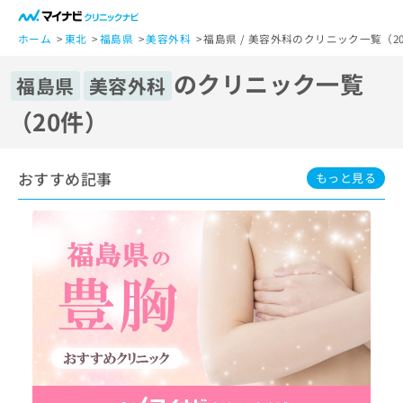
一
般
ホーム
東北
福島県
美容外科
福島県 / 美容外科のクリニック一覧（2
ユ
のクリニック一覧
ー
福島県
美容外科
ザ
（20件）
ー
の
方
おすすめ記事
は
もっと見る
こ
ち
ら
医
マ
療
イ
関
ナ
係
ビ
者
ク
の
リ
方
ニ