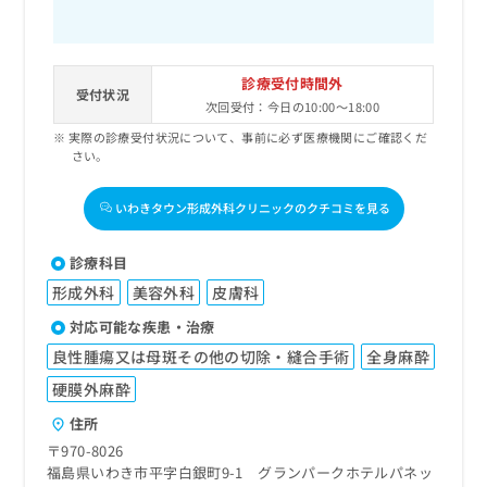
診療受付時間外
受付状況
次回受付：今日の10:00～18:00
実際の診療受付状況について、事前に必ず医療機関にご確認くだ
さい。
いわきタウン形成外科クリニックのクチコミを見る
診療科目
形成外科
美容外科
皮膚科
対応可能な疾患・治療
良性腫瘍又は母斑その他の切除・縫合手術
全身麻酔
硬膜外麻酔
住所
〒970-8026
福島県いわき市平字白銀町9-1 グランパークホテルパネッ