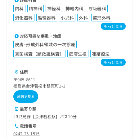
内科
精神科
神経科
神経内科
呼吸器科
消化器科
循環器科
小児科
外科
整形外科
もっと見る
対応可能な疾患・治療
皮膚･形成外科領域の一次診療
真菌検査（顕微鏡検査）
皮膚生検
凍結療法
もっと見る
住所
〒965-8611
福島県会津若松市鶴賀町1-1
地図で見る
最寄り駅
JR只見線【会津若松駅】バス10分
電話番号
0242-25-1515