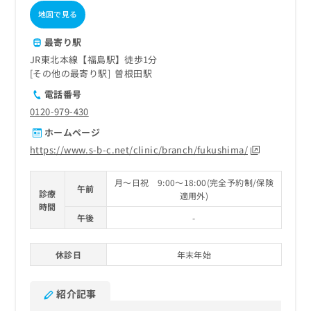
地図で見る
最寄り駅
JR東北本線【福島駅】徒歩1分
その他の最寄り駅
曽根田駅
電話番号
0120-979-430
ホームページ
https://www.s-b-c.net/clinic/branch/fukushima/
月～日祝 9:00～18:00(完全予約制/保険
午前
診療
適用外)
時間
午後
-
休診日
年末年始
紹介記事