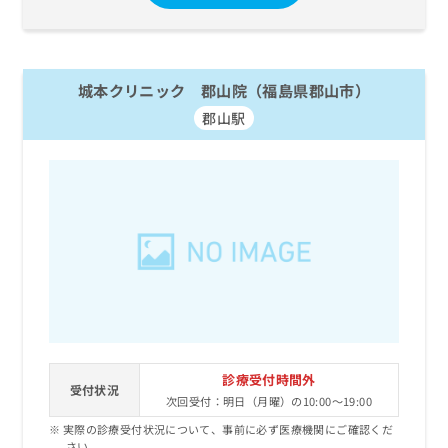
お
問
い
合
城本クリニック 郡山院（福島県郡山市）
わ
せ
郡山駅
は
こ
ち
ら
診療受付時間外
受付状況
次回受付：明日（月曜）の10:00～19:00
実際の診療受付状況について、事前に必ず医療機関にご確認くだ
さい。