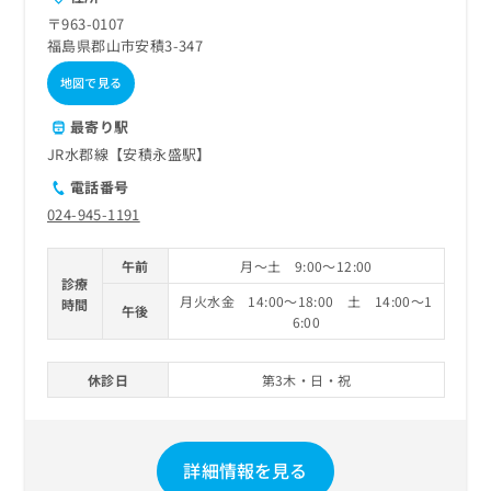
ご了
ら
み
承く
〒963-0107
は
ださ
福島県郡山市安積3-347
こ
無
い。
ち
料
地図で見る
ら
情
報
最寄り駅
拡
掲
JR水郡線【安積永盛駅】
充
載
電話番号
の
情
お
024-945-1191
報
申
の
し
修
午前
月～土 9:00～12:00
込
正
診療
み
月火水金 14:00～18:00 土 14:00～1
は
時間
午後
は
6:00
こ
こ
ち
ち
ら
休診日
第3木・日・祝
ら
そ
の
他
詳細情報を見る
の