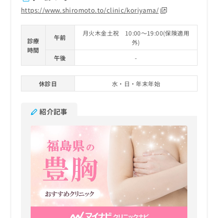
https://www.shiromoto.to/clinic/koriyama/
月火木金土祝 10:00～19:00(保険適用
午前
診療
外)
時間
午後
-
休診日
水・日・年末年始
紹介記事