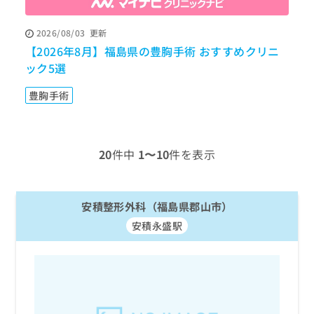
ッ
は
ク
こ
2026/08/03
更新
ナ
ち
【2026年8月】福島県の豊胸手術 おすすめクリニ
ビ
ら
に
ック5選
関
広
す
広
豊胸手術
告
る
告
代
お
出
理
問
稿
店
い
の
20
件中
1〜10
件を表示
合
の
お
わ
方
問
せ
い
は
は
安積整形外科（福島県郡山市）
合
こ
こ
わ
ち
安積永盛駅
ち
せ
ら
ら
は
こ
こち
ち
広
らは
広
ら
告
マイ
告
出
ナビ