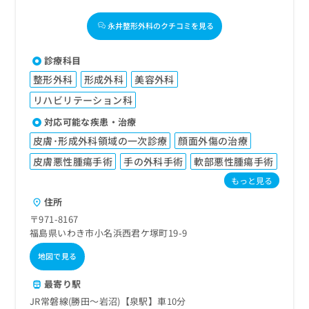
永井整形外科のクチコミを見る
診療科目
整形外科
形成外科
美容外科
リハビリテーション科
対応可能な疾患・治療
皮膚･形成外科領域の一次診療
顔面外傷の治療
皮膚悪性腫瘍手術
手の外科手術
軟部悪性腫瘍手術
もっと見る
住所
〒971-8167
福島県いわき市小名浜西君ケ塚町19-9
地図で見る
最寄り駅
JR常磐線(勝田～岩沼)【泉駅】車10分