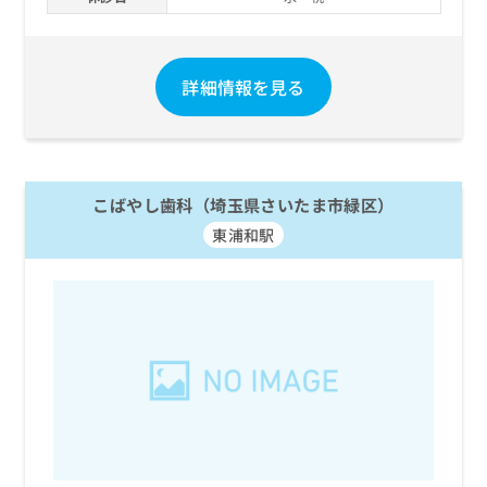
お
問
い
合
詳細情報を見る
わ
せ
は
こ
ち
こばやし歯科（埼玉県さいたま市緑区）
ら
東浦和駅