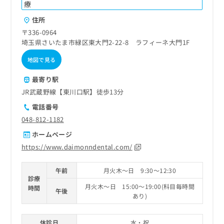
ご了
ら
療
み
承く
は
ださ
住所
こ
無
い。
〒336-0964
ち
料
埼玉県さいたま市緑区東大門2-22-8 ラフィーネ大門1F
ら
情
報
地図で見る
拡
掲
充
載
最寄り駅
の
情
JR武蔵野線【東川口駅】徒歩13分
お
報
申
電話番号
の
し
修
048-812-1182
込
正
ホームページ
み
は
は
https://www.daimonndental.com/
こ
こ
ち
ち
ら
午前
月火木～日 9:30～12:30
ら
診療
月火木～日 15:00～19:00(科目毎時間
時間
そ
午後
あり)
の
他
の
休診日
水・祝