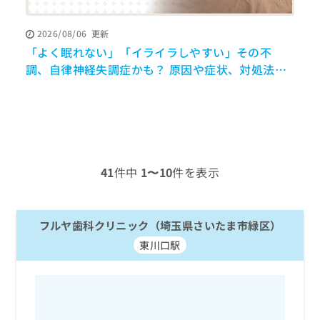
ッ
は
ク
こ
2026/08/06
更新
ナ
ち
「よく眠れない」「イライラしやすい」その不
ビ
ら
に
調、自律神経失調症かも？ 原因や症状、対処法を
関
解説【医師監修】
広
す
広
告
る
告
代
お
出
理
問
稿
店
い
の
合
の
お
41
件中
1〜10
件を表示
わ
方
問
せ
い
は
は
合
こ
こ
フルヤ歯科クリニック（埼玉県さいたま市緑区）
わ
ち
ち
せ
ら
東川口駅
ら
は
こ
こち
ち
広
らは
広
ら
告
マイ
告
出
ナビ