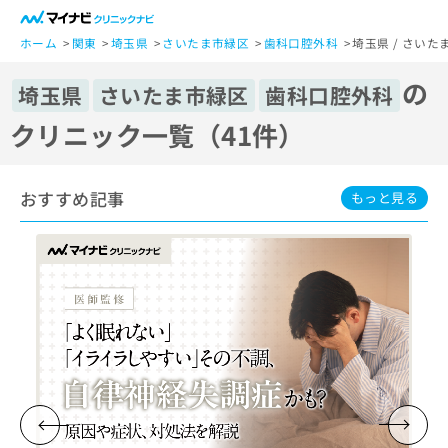
一
般
ホーム
関東
埼玉県
さいたま市緑区
歯科口腔外科
埼玉県 / さいた
ユ
の
ー
埼玉県
さいたま市緑区
歯科口腔外科
ザ
クリニック一覧（41件）
ー
の
方
おすすめ記事
は
もっと見る
こ
ち
ら
医
マ
療
イ
関
ナ
係
ビ
者
ク
の
リ
方
ニ