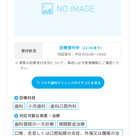
出
稿
クリ
資
稿
ニッ
の
料
クナ
の
お
の
ビサ
お
問
ご
イト
問
い
請
への
い
合
お問
求
合
合せ
わ
は
フォ
わ
せ
こ
診療受付中
（12:30まで）
ーム
せ
受付状況
は
ち
とな
次回受付：今日の15:00～19:00
は
こ
ら
りま
こ
実際の診療受付状況について、事前に必ず医療機関にご確認くだ
ち
す。
さい。
ち
ら
クリ
無
ら
ニッ
料
クの
フルヤ歯科クリニックのクチコミを見る
資
情
予
料
報
約・
の
症状
拡
診療科目
のご
ご
充
相談
歯科
小児歯科
歯科口腔外科
請
の
など
求
お
対応可能な疾患・治療
はで
は
申
きま
歯科領域の一次診療
顎関節症治療
こ
せん
し
ので
ち
込
口唇、舌若しくは口腔粘膜の炎症、外傷又は腫瘍の治