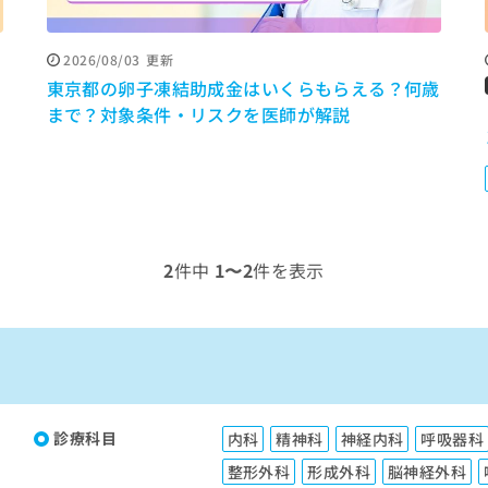
2026/08/03
更新
間
東京都の卵子凍結助成金はいくらもらえる？何歳
まで？対象条件・リスクを医師が解説
2
件中
1〜2
件を表示
診療科目
内科
精神科
神経内科
呼吸器科
整形外科
形成外科
脳神経外科