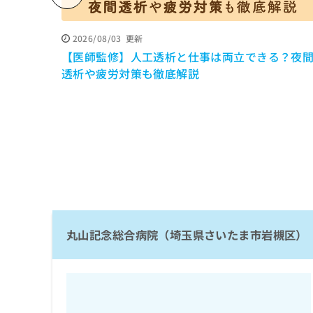
係
ク
者
リ
の
ニ
2026/08/03
更新
ッ
方
【医師監修】人工透析と仕事は両立できる？夜
ク
は
透析や疲労対策も徹底解説
ナ
こ
ビ
ち
に
関
ら
す
る
お
広
広
問
告
告
い
出
代
合
稿
わ
理
の
丸山記念総合病院（埼玉県さいたま市岩槻区）
せ
店
お
は
の
問
こ
い
方
ち
合
ら
は
わ
こ