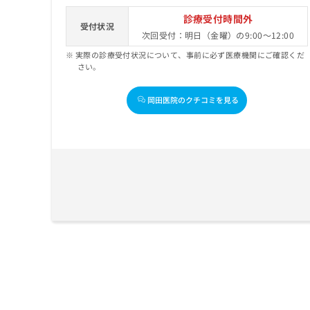
ち
み
診療受付時間外
ら
受付状況
は
次回受付：明日（金曜）の9:00～12:00
こ
ち
実際の診療受付状況について、事前に必ず医療機関にご確認くだ
そ
さい。
ら
の
他
岡田医院のクチコミを見る
の
お
問
い
合
わ
せ
は
こ
ち
ら