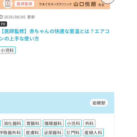
2026/08/06
更新
2026
「よ
PR
【医師監修】赤ちゃんの快適な室温とは？エアコ
調、自
ンの上手な使い方
を解
小児科
岩槻駅
消化器科
胃腸科
循環器科
小児科
外科
呼吸器外科
皮膚科
泌尿器科
肛門科
産婦人科