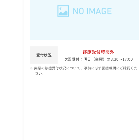
せ
こち
ち
らは
は
マイ
こ
ら
ナビ
ち
クリ
ら
ニッ
クナ
広
ビサ
広
資
イト
告
告
への
料
出
診療受付時間外
出
お問
受付状況
の
稿
次回受付：明日（金曜）の8:30～17:00
合せ
稿
ご
の
フォ
の
実際の診療受付状況について、事前に必ず医療機関にご確認くだ
請
お
ーム
お
さい。
求
問
とな
問
りま
は
い
い
す。
こ
合
合
クリ
ち
わ
ニッ
わ
ら
せ
クの
せ
は
予
は
約・
こ
こ
無
症状
ち
ち
のご
料
ら
相談
ら
情
など
報
はで