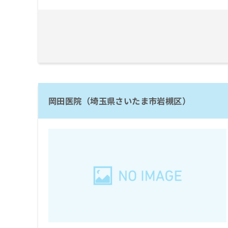
拡
資
きま
充
料
せん
の
ので
の
ご了
お
ご
承く
申
請
ださ
し
求
い。
込
は
み
こ
は
ち
こ
ら
岡田医院（埼玉県さいたま市岩槻区）
ち
ら
無
料
掲
情
載
報
情
拡
報
充
の
の
修
お
正
申
は
し
こ
込