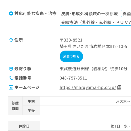
対応可能な疾患・治療
皮膚･形成外科領域の一次診療
真
光線療法（紫外線・赤外線・ＰＵＶ
住所
〒339-8521
埼玉県さいたま市岩槻区本町2-10-5
地図で見る
最寄り駅
東武鉄道野田線【岩槻駅】徒歩10分
電話番号
048-757-3511
ホームページ
https://maruyama-hp.or.jp/
午前
月火木～日
診療
時間
午後
休診日
第1日・水