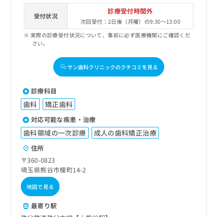
お
診療受付時間外
問
受付状況
次回受付：2日後（月曜）の9:30～13:00
い
合
実際の診療受付状況について、事前に必ず医療機関にご確認くだ
さい。
わ
せ
は
サン歯科クリニックのクチコミを見る
こ
ち
診療科目
ら
歯科
矯正歯科
対応可能な疾患・治療
歯科領域の一次診療
成人の歯科矯正治療
住所
〒360-0823
埼玉県熊谷市榎町14-2
地図で見る
最寄り駅