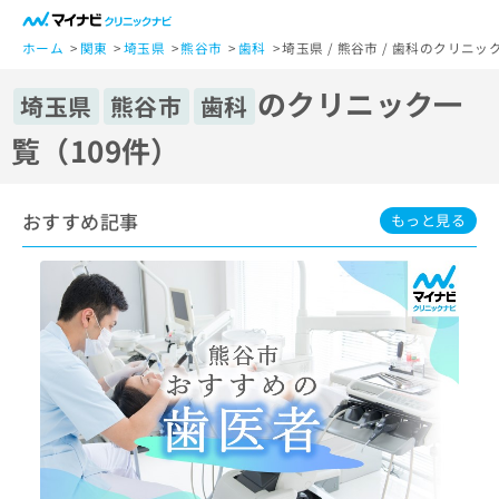
一
般
ホーム
関東
埼玉県
熊谷市
歯科
埼玉県 / 熊谷市 / 歯科のクリニッ
ユ
のクリニック一
ー
埼玉県
熊谷市
歯科
ザ
覧（109件）
ー
の
方
おすすめ記事
は
もっと見る
こ
ち
ら
医
マ
療
イ
関
ナ
係
ビ
者
ク
の
リ
方
ニ