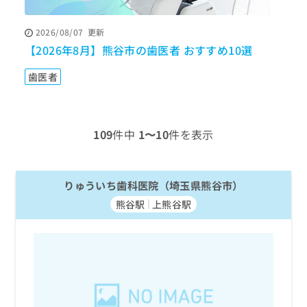
ッ
は
ク
こ
2026/08/07
更新
ナ
ち
【2026年8月】熊谷市の歯医者 おすすめ10選
ビ
ら
に
関
歯医者
広
す
広
告
る
告
代
お
出
理
問
109
件中
1〜10
件を表示
稿
店
い
の
合
の
お
わ
方
問
りゅういち歯科医院（埼玉県熊谷市）
せ
い
は
は
合
熊谷駅
上熊谷駅
こ
こ
わ
ち
ち
せ
ら
ら
は
こ
こち
ち
広
らは
広
ら
告
マイ
告
出
ナビ