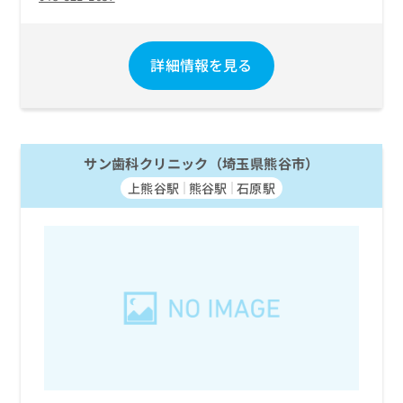
ご了
ら
み
承く
は
ださ
こ
無
い。
ち
詳細情報を見る
料
ら
情
報
拡
掲
充
載
の
情
サン歯科クリニック（埼玉県熊谷市）
お
報
上熊谷駅
熊谷駅
石原駅
申
の
し
修
込
正
み
は
は
こ
こ
ち
ち
ら
ら
そ
の
他
の