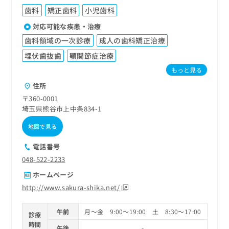
歯科
矯正歯科
小児歯科
対応可能な疾患・治療
歯科領域の一次診療
成人の歯科矯正治療
埋伏歯抜歯
顎関節症治療
もっと見る
住所
〒360-0001
埼玉県熊谷市上中条834-1
地図で見る
電話番号
048-522-2233
ホームページ
http://www.sakura-shika.net/
午前
月～金 9:00～19:00 土 8:30～17:00
診療
時間
午後
-