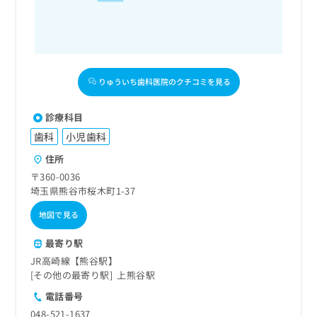
出
稿
クリ
資
稿
ニッ
の
料
クナ
の
お
の
ビサ
お
問
ご
イト
問
い
請
への
い
合
お問
求
りゅういち歯科医院のクチコミを見る
合
合せ
わ
は
フォ
わ
せ
こ
ーム
診療科目
せ
は
ち
とな
は
こ
ら
歯科
小児歯科
りま
こ
ち
す。
住所
ち
ら
クリ
無
ら
ニッ
〒360-0036
料
クの
埼玉県熊谷市桜木町1-37
資
情
予
料
報
約・
地図で見る
の
症状
拡
のご
ご
充
最寄り駅
相談
請
の
など
JR高崎線【熊谷駅】
求
お
はで
その他の最寄り駅
上熊谷駅
は
申
きま
こ
せん
し
電話番号
ので
ち
込
048-521-1637