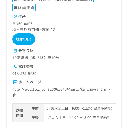
埋伏歯抜歯
住所
〒360-0803
埼玉県熊谷市柿沼916-12
地図で見る
最寄り駅
JR高崎線【熊谷駅】車10分
電話番号
048-525-9630
ホームページ
http://w01.tp1.jp/~a289618734/saito/kurosawa_chi_k
午前
月火水金土日 9:00～12:30(完全予約制)
診療
時間
午後
月火金土日 14:00～18:00(完全予約制)