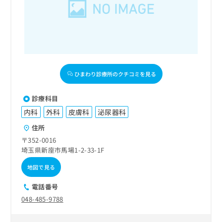
出
稿
クリ
資
稿
ニッ
の
料
クナ
の
お
の
ビサ
お
問
ご
イト
問
い
請
への
い
合
お問
求
合
合せ
わ
は
フォ
わ
せ
ひまわり診療所のクチコミを見る
こ
ーム
せ
は
ち
とな
は
こ
ら
りま
診療科目
こ
ち
す。
ち
内科
外科
皮膚科
泌尿器科
ら
クリ
無
ら
ニッ
料
住所
クの
資
情
予
〒352-0016
料
報
約・
埼玉県新座市馬場1-2-33-1F
の
症状
拡
のご
ご
充
地図で見る
相談
請
の
など
求
電話番号
お
はで
は
申
きま
048-485-9788
こ
せん
し
ので
ち
込