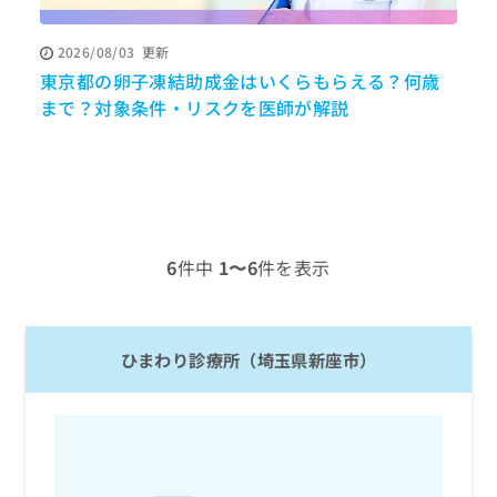
ッ
は
ク
こ
2026/08/03
更新
ナ
ち
東京都の卵子凍結助成金はいくらもらえる？何歳
ビ
ら
に
まで？対象条件・リスクを医師が解説
関
広
す
広
告
る
告
代
お
出
理
問
稿
店
い
の
合
の
お
6
件中
1〜6
件を表示
わ
方
問
せ
い
は
は
合
こ
こ
わ
ち
ひまわり診療所（埼玉県新座市）
ち
せ
ら
ら
は
こ
こち
ち
広
らは
広
ら
告
マイ
告
出
ナビ