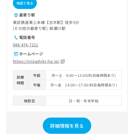
地図で見る
最寄り駅
東武鉄道東上本線【志木駅】徒歩5分
その他の最寄り駅
柳瀬川駅
電話番号
048-474-7211
ホームページ
https://niizashiki-hp.jp/
午前
月～土 9:00～13:00(科目毎時間あり)
診療
時間
午後
月～金 14:00～17:00(科目毎時間あり)
休診日
日・祝・年末年始
詳細情報を見る