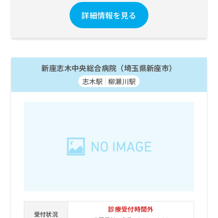
ご了
ら
み
承く
詳細情報を見る
は
ださ
こ
無
い。
ち
料
ら
情
報
拡
掲
新座志木中央総合病院（埼玉県新座市）
充
載
志木駅
柳瀬川駅
の
情
お
報
申
の
し
修
込
正
み
は
は
こ
こ
ち
ち
ら
ら
そ
の
他
診療受付時間外
受付状況
の