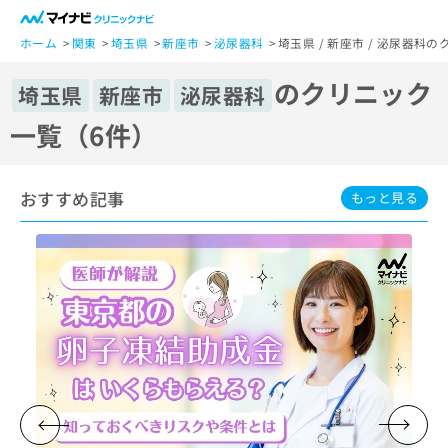
一
般
ホーム
関東
埼玉県
新座市
泌尿器科
埼玉県 / 新座市 / 泌尿器科
ユ
のクリニック
ー
埼玉県
新座市
泌尿器科
ザ
一覧（6件）
ー
の
方
おすすめ記事
は
もっと見る
こ
ち
ら
医
マ
療
イ
関
ナ
係
ビ
者
ク
の
リ
方
ニ