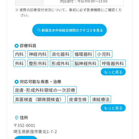
次回受付：今日の9:00～13:00
お
実際の診療受付状況について、事前に必ず医療機関にご確認くだ
問
さい。
い
合
わ
新座志木中央総合病院のクチコミを見る
せ
は
診療科目
こ
ち
内科
神経内科
消化器科
循環器科
小児科
ら
外科
整形外科
形成外科
脳神経外科
呼吸器外科
もっと見る
対応可能な疾患・治療
皮膚･形成外科領域の一次診療
真菌検査（顕微鏡検査）
皮膚生検
凍結療法
もっと見る
住所
〒352-0001
埼玉県新座市東北1-7-2