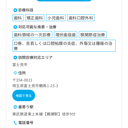
診療科目
歯科
矯正歯科
小児歯科
歯科口腔外科
対応可能な疾患・治療
歯科領域の一次診療
埋伏歯抜歯
顎関節症治療
口唇、舌若しくは口腔粘膜の炎症、外傷又は腫瘍の治
療
訪問診療対応エリア
富士見市
住所
〒354-0021
埼玉県富士見市鶴馬1-25-3
地図で見る
最寄り駅
東武鉄道東上本線【鶴瀬駅】徒歩9分
電話番号