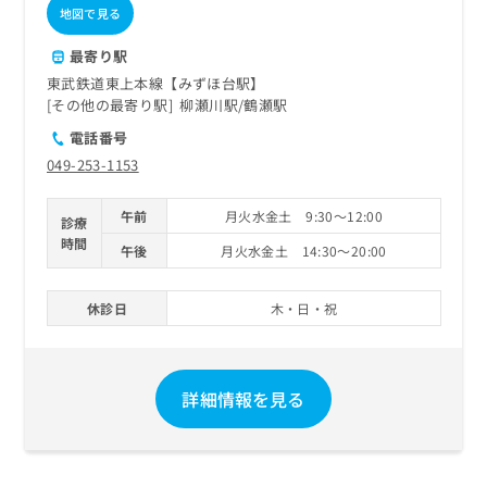
ご了
ら
み
地図で見る
承く
は
ださ
こ
最寄り駅
無
い。
ち
料
東武鉄道東上本線【みずほ台駅】
ら
情
その他の最寄り駅
柳瀬川駅
鶴瀬駅
報
電話番号
拡
掲
049-253-1153
充
載
の
情
お
報
午前
月火水金土 9:30～12:00
診療
申
の
時間
午後
月火水金土 14:30～20:00
し
修
込
正
み
は
休診日
木・日・祝
は
こ
こ
ち
ち
ら
ら
詳細情報を見る
そ
の
他
の