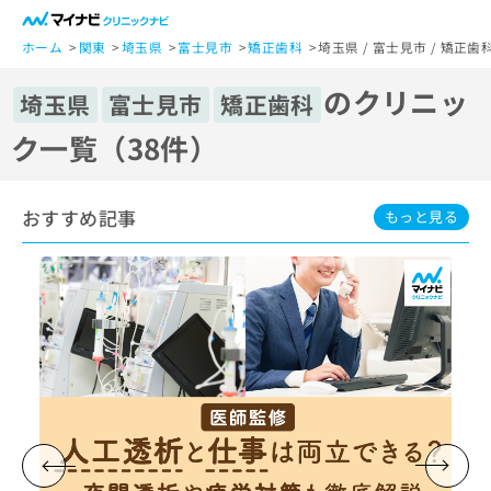
一
般
ホーム
関東
埼玉県
富士見市
矯正歯科
埼玉県 / 富士見市 / 矯正
ユ
のクリニッ
ー
埼玉県
富士見市
矯正歯科
ザ
ク一覧（38件）
ー
の
方
おすすめ記事
は
もっと見る
こ
ち
ら
医
マ
療
イ
関
ナ
係
ビ
者
ク
の
リ
方
ニ