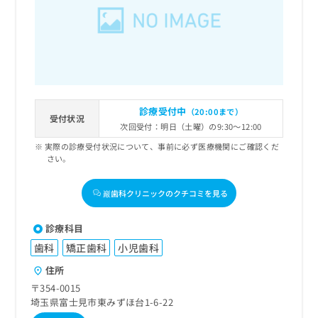
出
稿
クリ
資
稿
ニッ
の
料
クナ
の
お
の
ビサ
お
問
ご
イト
問
い
請
への
い
合
お問
求
合
合せ
わ
は
フォ
わ
せ
こ
診療受付中
（20:00まで）
ーム
せ
受付状況
は
ち
とな
次回受付：明日（土曜）の9:30～12:00
は
こ
ら
りま
こ
実際の診療受付状況について、事前に必ず医療機関にご確認くだ
ち
す。
さい。
ち
ら
クリ
無
ら
ニッ
料
クの
巖歯科クリニックのクチコミを見る
資
情
予
料
報
約・
の
症状
拡
診療科目
のご
ご
充
相談
歯科
矯正歯科
小児歯科
請
の
など
求
お
住所
はで
は
申
きま
〒354-0015
こ
せん
し
埼玉県富士見市東みずほ台1-6-22
ので
ち
込