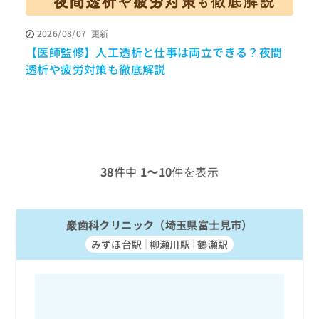
ッ
は
ク
こ
2026/08/07
更新
ナ
ち
【医師監修】人工透析と仕事は両立できる？夜間
寝
ビ
ら
に
透析や疲労対策も徹底解説
関
広
す
広
告
る
告
代
お
出
理
問
稿
店
い
の
合
の
お
38
件中
1〜10
件を表示
わ
方
問
せ
い
は
は
合
こ
こ
巖歯科クリニック（埼玉県富士見市）
わ
ち
ち
せ
ら
みずほ台駅
柳瀬川駅
鶴瀬駅
ら
は
こ
こち
ち
広
らは
広
ら
告
マイ
告
出
ナビ