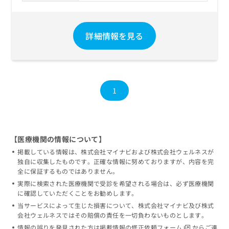
お
問
い
詳細情報を見る
合
わ
せ
は
こ
ち
1
ら
【医療機関の情報について】
掲載している情報は、株式会社マイナビおよび株式会社ウェルネスが
独自に収集したものです。正確な情報に努めておりますが、内容を完
全に保証するものではありません。
実際に検索された医療機関で受診を希望される場合は、必ず医療機関
に確認していただくことをお勧めします。
当サービスによって生じた損害について、株式会社マイナビ及び株式
会社ウェルネスではその賠償の責任を一切負わないものとします。
情報の誤りを発見された方は
掲載情報の修正依頼フォーム
からご連