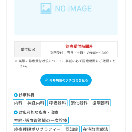
出
稿
クリ
資
稿
ニッ
の
料
クナ
の
お
の
ビサ
お
問
ご
イト
問
い
請
への
い
合
お問
求
合
合せ
わ
は
フォ
わ
せ
こ
診療受付時間外
ーム
せ
受付状況
は
ち
とな
次回受付：明日（土曜）の9:00～13:00
は
こ
ら
りま
こ
実際の診療受付状況について、事前に必ず医療機関にご確認くだ
ち
す。
さい。
ち
ら
クリ
無
ら
ニッ
料
クの
今井病院のクチコミを見る
資
情
予
料
報
約・
の
症状
拡
診療科目
のご
ご
充
相談
内科
神経内科
呼吸器科
消化器科
循環器科
請
の
など
求
お
対応可能な疾患・治療
はで
は
申
きま
神経･脳血管領域の一次診療
こ
せん
し
ので
ち
込
終夜睡眠ポリグラフィー
認知症
在宅酸素療法