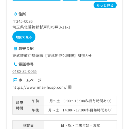
ご了
ら
み
もっと見る
承く
は
ださ
住所
こ
無
い。
ち
料
〒345-0036
ら
情
埼玉県北葛飾郡杉戸町杉戸3-11-1
報
地図で見る
拡
掲
充
載
最寄り駅
の
情
お
東武鉄道伊勢崎線【東武動物公園駅】徒歩5分
報
申
の
電話番号
し
修
0480-32-0065
込
正
み
は
ホームページ
は
こ
https://www.imai-hosp.com/
こ
ち
ち
ら
午前
月～土 9:00～13:00(科目毎時間あり)
ら
診療
時間
そ
午後
月～土 14:00～17:00(科目毎時間あり)
の
他
休診日
日・祝・年末年始・お盆
の