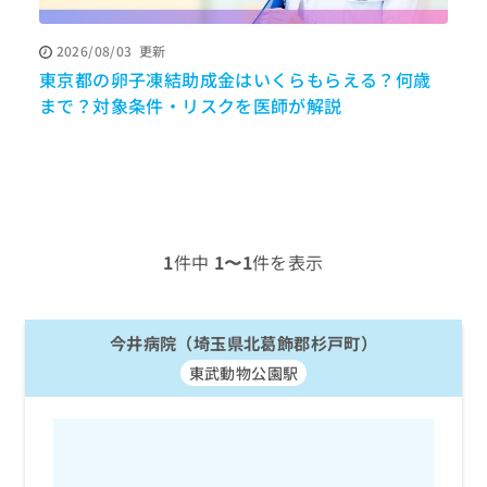
ッ
は
ク
こ
2026/08/03
更新
ナ
ち
東京都の卵子凍結助成金はいくらもらえる？何歳
ビ
ら
に
まで？対象条件・リスクを医師が解説
関
広
す
広
告
る
告
代
お
出
理
問
稿
店
い
の
合
の
お
1
件中
1〜1
件を表示
わ
方
問
せ
い
は
は
合
こ
こ
今井病院（埼玉県北葛飾郡杉戸町）
わ
ち
ち
せ
ら
東武動物公園駅
ら
は
こ
こち
ち
広
らは
広
ら
告
マイ
告
出
ナビ