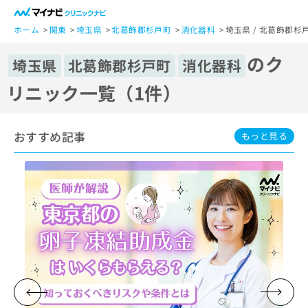
一
般
ホーム
関東
埼玉県
北葛飾郡杉戸町
消化器科
埼玉県 / 北葛飾郡杉
ユ
のク
ー
埼玉県
北葛飾郡杉戸町
消化器科
ザ
リニック一覧（1件）
ー
の
方
おすすめ記事
は
もっと見る
こ
ち
ら
医
マ
療
イ
関
ナ
係
ビ
者
ク
の
リ
方
ニ