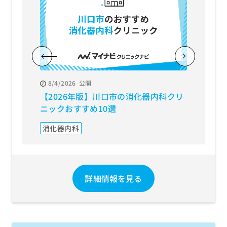
8/4/2026
公開
8/3/20
【2026年版】川口市の消化器内科クリ
【202
ニックおすすめ10選
科クリ
消化器内科
糖尿病
詳細情報を見る