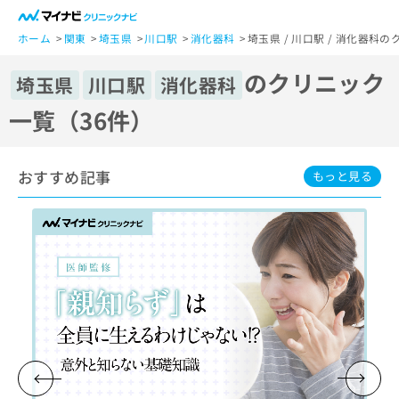
一
般
ホーム
関東
埼玉県
川口駅
消化器科
埼玉県 / 川口駅 / 消化器科
ユ
のクリニック
ー
埼玉県
川口駅
消化器科
ザ
一覧（36件）
ー
の
方
おすすめ記事
は
もっと見る
こ
ち
ら
医
マ
療
イ
関
ナ
係
ビ
者
ク
の
リ
方
ニ