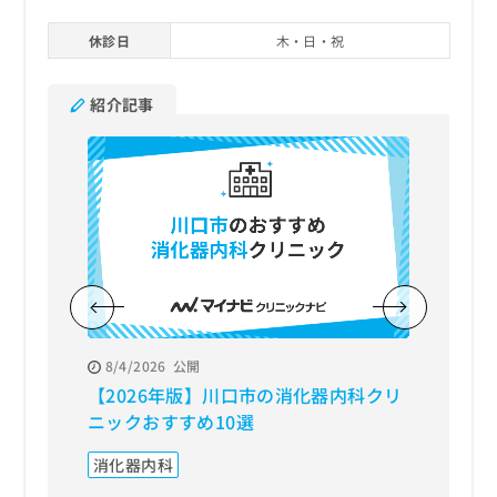
休診日
木・日・祝
紹介記事
8/4/2026
公開
8/3/20
【2026年版】川口市の消化器内科クリ
【202
ニックおすすめ10選
おすす
消化器内科
内視鏡