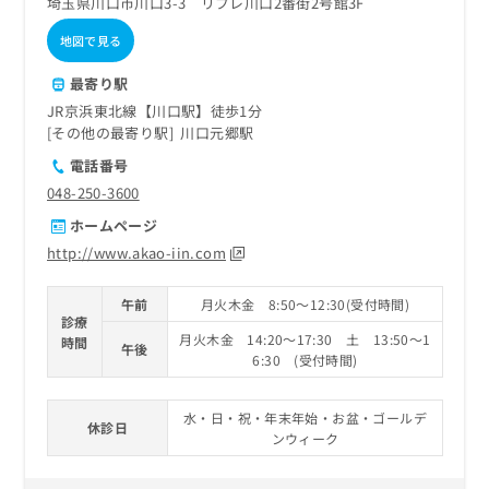
埼玉県川口市川口3-3 リプレ川口2番街2号館3F
地図で見る
最寄り駅
JR京浜東北線【川口駅】徒歩1分
その他の最寄り駅
川口元郷駅
電話番号
048-250-3600
ホームページ
http://www.akao-iin.com
午前
月火木金 8:50～12:30(受付時間)
診療
月火木金 14:20～17:30 土 13:50～1
時間
午後
6:30 (受付時間)
水・日・祝・年末年始・お盆・ゴールデ
休診日
ンウィーク