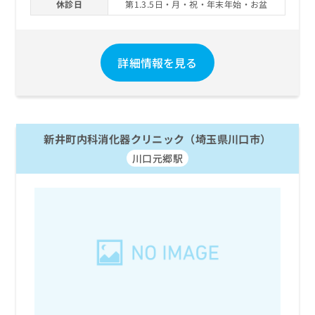
休診日
第1.3.5日・月・祝・年末年始・お盆
お
問
い
合
詳細情報を見る
わ
せ
は
こ
ち
ら
新井町内科消化器クリニック（埼玉県川口市）
川口元郷駅