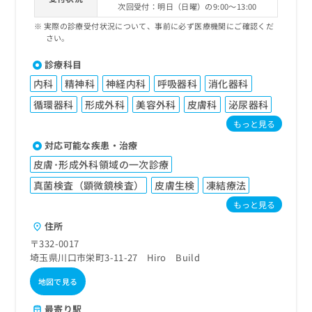
次回受付：明日（日曜）の9:00～13:00
実際の診療受付状況について、事前に必ず医療機関にご確認くだ
さい。
診療科目
内科
精神科
神経内科
呼吸器科
消化器科
循環器科
形成外科
美容外科
皮膚科
泌尿器科
もっと見る
対応可能な疾患・治療
皮膚･形成外科領域の一次診療
真菌検査（顕微鏡検査）
皮膚生検
凍結療法
もっと見る
住所
〒332-0017
埼玉県川口市栄町3-11-27 Hiro Build
地図で見る
最寄り駅