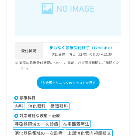
出
稿
クリ
資
稿
ニッ
の
料
クナ
の
お
の
ビサ
お
問
ご
イト
問
い
請
への
い
合
お問
求
合
合せ
わ
は
フォ
わ
せ
こ
まもなく診療受付終了
（17:00まで）
ーム
せ
受付状況
は
ち
とな
次回受付：明日（日曜）の8:30～12:30
は
こ
ら
りま
こ
実際の診療受付状況について、事前に必ず医療機関にご確認くだ
ち
す。
さい。
ち
ら
クリ
無
ら
ニッ
料
クの
金沢クリニックのクチコミを見る
資
情
予
料
報
約・
の
症状
拡
診療科目
のご
ご
充
相談
内科
消化器科
循環器科
請
の
など
求
お
対応可能な疾患・治療
はで
は
申
きま
呼吸器領域の一次診療
在宅酸素療法
こ
せん
し
ので
ち
込
消化器系領域の一次診療
上部消化管内視鏡検査