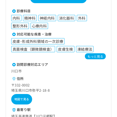
診療科目
内科
精神科
神経内科
消化器科
外科
整形外科
心療内科
対応可能な疾患・治療
皮膚･形成外科領域の一次診療
真菌検査（顕微鏡検査）
皮膚生検
凍結療法
もっと見る
訪問診療対応エリア
川口市
住所
〒332-0002
埼玉県川口市弥平2-18-8
地図で見る
最寄り駅
埼玉高速鉄道【川口元郷駅】