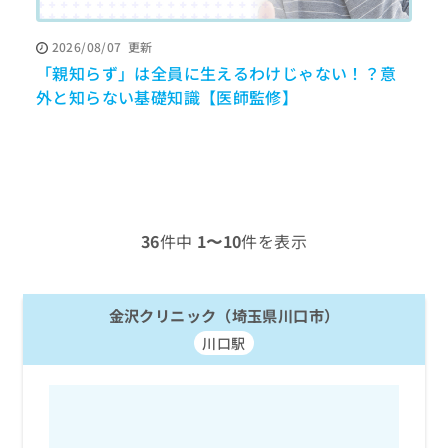
ッ
は
ク
こ
2026/08/07
更新
ナ
ち
「親知らず」は全員に生えるわけじゃない！？意
ビ
ら
に
外と知らない基礎知識【医師監修】
関
広
す
広
告
る
告
代
お
出
理
問
稿
店
い
の
合
の
お
36
件中
1〜10
件を表示
わ
方
問
せ
い
は
は
合
こ
こ
金沢クリニック（埼玉県川口市）
わ
ち
ち
せ
ら
川口駅
ら
は
こ
こち
ち
広
らは
広
ら
告
マイ
告
出
ナビ