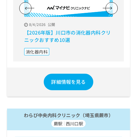
8/4/2026
公開
8/3/20
【2026年版】川口市の消化器内科クリ
【202
ニックおすすめ10選
おすす
消化器内科
内視鏡
詳細情報を見る
わらび中央内科クリニック（埼玉県蕨市）
蕨駅
西川口駅