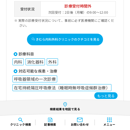
診療受付時間外
受付状況
次回受付：2日後（月曜）の9:00～12:00
実際の診療受付状況について、事前に必ず医療機関にご確認くだ
さい。
きむら内科外科クリニックのクチコミを見る
診療科目
内科
消化器科
外科
対応可能な疾患・治療
呼吸器領域の一次診療
在宅持続陽圧呼吸療法（睡眠時無呼吸症候群治療）
もっと見る
訪問診療対応エリア
検索結果を地図で見る
川口市／戸田市／蕨市
住所
クリニック
検索
記事検索
お問い合わせ
メニュー
〒332-0035