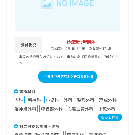
診療受付時間外
受付状況
次回受付：明日（月曜）の8:30～17:15
実際の診療受付状況について、事前に必ず医療機関にご確認くだ
さい。
君津中央病院のクチコミを見る
診療科目
内科
精神科
小児科
外科
整形外科
形成外科
脳神経外科
呼吸器外科
心臓血管外科
小児外科
もっと見る
対応可能な疾患・治療
真菌検査（顕微鏡検査）
皮膚生検
凍結療法