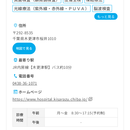
光線療法（紫外線・赤外線・ＰＵＶＡ）
脳波検査
もっと見る
住所
〒292-8535
千葉県木更津市桜井1010
地図で見る
最寄り駅
JR内房線【木更津駅】バス約10分
電話番号
0438-36-1071
ホームページ
https://www.hospital.kisarazu.chiba.jp/
午前
月～金 8:30～17:15(予約制)
診療
時間
午後
-