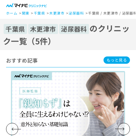
一
般
ホーム
関東
千葉県
木更津市
泌尿器科
千葉県 / 木更津市 / 泌尿
ユ
のクリニッ
ー
千葉県
木更津市
泌尿器科
ザ
ク一覧（5件）
ー
の
方
おすすめ記事
は
もっと見る
こ
ち
ら
医
マ
療
イ
関
ナ
係
ビ
者
ク
の
リ
方
ニ