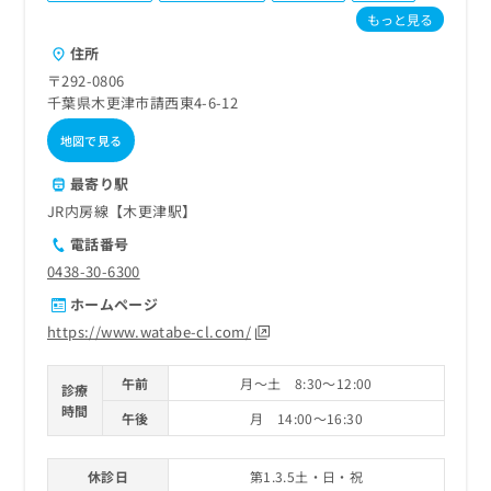
ご了
ら
み
もっと見る
承く
は
ださ
住所
こ
無
い。
ち
料
〒292-0806
ら
情
千葉県木更津市請西東4-6-12
報
地図で見る
拡
掲
充
載
最寄り駅
の
情
お
JR内房線【木更津駅】
報
申
の
電話番号
し
修
0438-30-6300
込
正
み
は
ホームページ
は
こ
https://www.watabe-cl.com/
こ
ち
ち
ら
午前
月～土 8:30～12:00
ら
診療
時間
そ
午後
月 14:00～16:30
の
他
休診日
第1.3.5土・日・祝
の