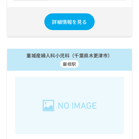
お
問
い
詳細情報を見る
合
わ
せ
は
こ
ち
重城産婦人科小児科（千葉県木更津市）
ら
巌根駅