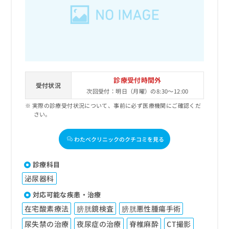
出
稿
クリ
資
稿
ニッ
の
料
クナ
の
お
の
ビサ
お
問
ご
イト
問
い
請
への
い
合
お問
求
合
合せ
わ
は
フォ
わ
せ
こ
診療受付時間外
ーム
せ
受付状況
は
ち
とな
次回受付：明日（月曜）の8:30～12:00
は
こ
ら
りま
こ
実際の診療受付状況について、事前に必ず医療機関にご確認くだ
ち
す。
さい。
ち
ら
クリ
無
ら
ニッ
料
クの
わたべクリニックのクチコミを見る
資
情
予
料
報
約・
の
症状
拡
診療科目
のご
ご
充
相談
泌尿器科
請
の
など
求
お
対応可能な疾患・治療
はで
は
申
きま
在宅酸素療法
膀胱鏡検査
膀胱悪性腫瘍手術
こ
せん
し
ので
ち
込
尿失禁の治療
夜尿症の治療
脊椎麻酔
CT撮影