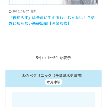
ッ
は
ク
こ
2026/08/07
更新
ナ
ち
「親知らず」は全員に生えるわけじゃない！？意
ビ
ら
に
外と知らない基礎知識【医師監修】
関
広
す
広
告
る
告
代
お
出
理
問
稿
店
い
の
合
の
お
5
件中
1〜5
件を表示
わ
方
問
せ
い
は
は
合
こ
こ
わたべクリニック（千葉県木更津市）
わ
ち
ち
せ
ら
木更津駅
ら
は
こ
こち
ち
広
らは
広
ら
告
マイ
告
出
ナビ